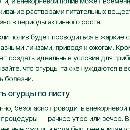
аги, и внекорневой полив может времен
кивание растворами питательных вещес
зно в периоды активного роста.
сли полив будет проводиться в жаркие с
разными линзами, приводя к ожогам. Кро
т создать идеальные условия для гриб
вайте, что огурцы также нуждаются в в
ь болезни.
ть огурцы по листу
енно, безопасно проводить внекорневой п
 процедуры — раннее утро или вечер. В 
нечные ожоги, и вода быстрее впитается