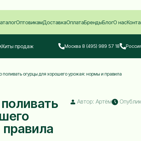
аталог
Оптовикам
Доставка
Оплата
Бренды
Блог
О нас
Конта
и
Хиты продаж
Москва 8 (495) 989 57 18
Россия
о поливать огурцы для хорошего урожая: нормы и правила
 поливать
Автор: Артём
Опублико
ошего
 правила