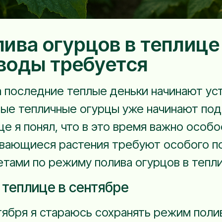
ива огурцов в теплице 
 воды требуется
а последние теплые деньки начинают ус
ые тепличные огурцы уже начинают подв
це я понял, что в это время важно особо
ивающиеся растения требуют особого по
тами по режиму полива огурцов в тепли
 теплице в сентябре
тября я стараюсь сохранять режим полива