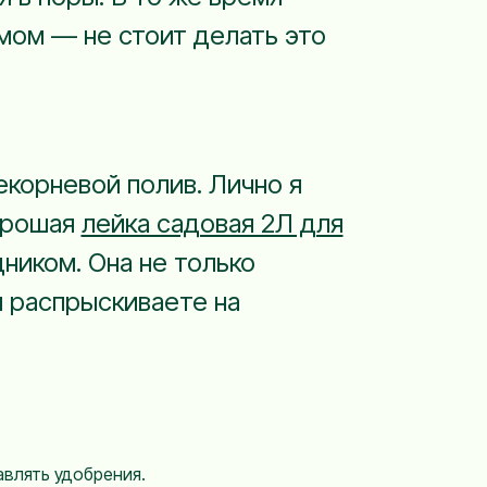
умом — не стоит делать это
екорневой полив. Лично я
орошая
лейка садовая 2Л для
иком. Она не только
ы распрыскиваете на
влять удобрения.