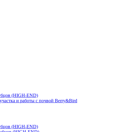
зубцов (HIGH-END)
участка и работы с почвой Berry&Bird
зубцов (HIGH-END)
зубцов (HIGH-END)