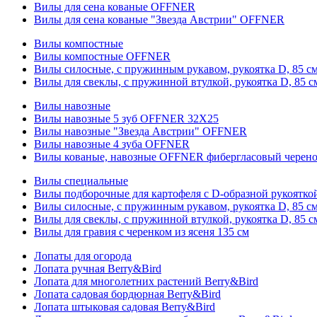
Вилы для сена кованые OFFNER
Вилы для сена кованые "Звезда Австрии" OFFNER
Вилы компостные
Вилы компостные OFFNER
Вилы силосные, с пружинным рукавом, рукоятка D, 85 см
Вилы для свеклы, с пружинной втулкой, рукоятка D, 85 с
Вилы навозные
Вилы навозные 5 зуб OFFNER 32X25
Вилы навозные "Звезда Австрии" OFFNER
Вилы навозные 4 зуба OFFNER
Вилы кованые, навозные OFFNER фибергласовый черен
Вилы специальные
Вилы подборочные для картофеля с D-образной рукоятк
Вилы силосные, с пружинным рукавом, рукоятка D, 85 см
Вилы для свеклы, с пружинной втулкой, рукоятка D, 85 с
Вилы для гравия с черенком из ясеня 135 см
Лопаты для огорода
Лопата ручная Berry&Bird
Лопата для многолетних растений Berry&Bird
Лопата садовая бордюрная Berry&Bird
Лопата штыковая садовая Berry&Bird