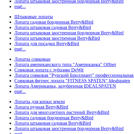
Лопата штыковая заостренная бордюрная Berry&Bird
ещё...
Штыковые лопаты
Лопата садовая бордюрная Berry&Bird
Лопата штыковая садовая Berry&Bird
Лопата штыковая заостренная бордюрная Berry&Bird
Лопата штыковая заостренная Berry&Bird
Лопата для посадки Berry&Bird
ещё...
Лопаты совковые
Лопата американского типа "Американка" Offner
Совковая лопата с зубцами DeWit
Лопата совковая "Рурский Бриллиант" профессиональн
Совковая фитнес лопата "FITNESS SPATEN" Idealspaten
Лопата Американка, зазубренная IDEALSPATEN
ещё...
Лопаты для копки земли
Лопата ручная Berry&Bird
Лопата для многолетних растений Berry&Bird
Лопата садовая бордюрная Berry&Bird
Лопата штыковая садовая Berry&Bird
Лопата штыковая заостренная бордюрная Berry&Bird
ещё...