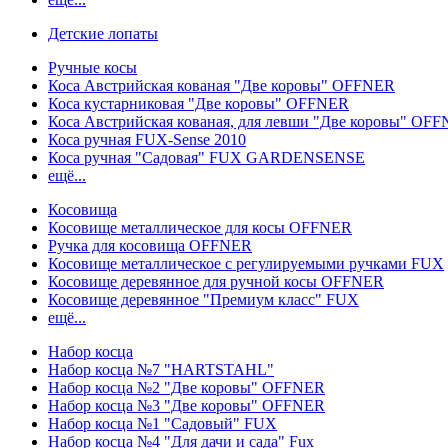
Детские лопаты
Ручные косы
Коса Австрийская кованая "Две коровы" OFFNER
Коса кустарниковая "Две коровы" OFFNER
Коса Австрийская кованая, для левши "Две коровы" OF
Коса ручная FUX-Sense 2010
Коса ручная "Садовая" FUX GARDENSENSE
ещё...
Косовища
Косовище металлическое для косы OFFNER
Ручка для косовища OFFNER
Косовище металлическое с регулируемыми ручками FUX
Косовище деревянное для ручной косы OFFNER
Косовище деревянное "Премиум класс" FUX
ещё...
Набор косца
Набор косца №7 "HARTSTAHL"
Набор косца №2 "Две коровы" OFFNER
Набор косца №3 "Две коровы" OFFNER
Набор косца №1 "Садовый" FUX
Набор косца №4 "Для дачи и сада" Fux