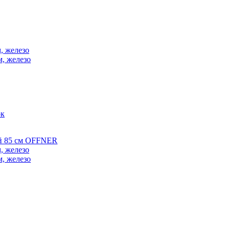
, железо
м, железо
ок
ой 85 см OFFNER
, железо
м, железо