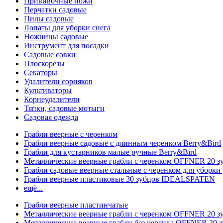
Прививочные ножи
Перчатки садовые
Пилы садовые
Лопаты для уборки снега
Ножницы садовые
Инструмент для посадки
Садовые совки
Плоскорезы
Секаторы
Удалители сорняков
Культиваторы
Корнеудалители
Тяпки, садовые мотыги
Садовая одежда
Грабли веерные с черенком
Грабли веерные садовые с длинным черенком Berry&Bird
Грабли для кустарников малые ручные Berry&Bird
Металлические веерные грабли с черенком OFFNER 20 
Грабли садовые веерные стальные с черенком для уборки 
Грабли веерные пластиковые 30 зубцов IDEALSPATEN
ещё...
Грабли веерные пластинчатые
Металлические веерные грабли с черенком OFFNER 20 
Металлические веерные грабли без черенка OFFNER 20 