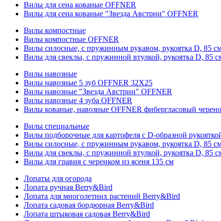
Вилы для сена кованые OFFNER
Вилы для сена кованые "Звезда Австрии" OFFNER
Вилы компостные
Вилы компостные OFFNER
Вилы силосные, с пружинным рукавом, рукоятка D, 85 см
Вилы для свеклы, с пружинной втулкой, рукоятка D, 85 с
Вилы навозные
Вилы навозные 5 зуб OFFNER 32X25
Вилы навозные "Звезда Австрии" OFFNER
Вилы навозные 4 зуба OFFNER
Вилы кованые, навозные OFFNER фибергласовый черен
Вилы специальные
Вилы подборочные для картофеля с D-образной рукоятк
Вилы силосные, с пружинным рукавом, рукоятка D, 85 см
Вилы для свеклы, с пружинной втулкой, рукоятка D, 85 с
Вилы для гравия с черенком из ясеня 135 см
Лопаты для огорода
Лопата ручная Berry&Bird
Лопата для многолетних растений Berry&Bird
Лопата садовая бордюрная Berry&Bird
Лопата штыковая садовая Berry&Bird