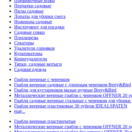
Прививочные ножи
Перчатки садовые
Пилы садовые
Лопаты для уборки снега
Ножницы садовые
Инструмент для посадки
Садовые совки
Плоскорезы
Секаторы
Удалители сорняков
Культиваторы
Корнеудалители
Тяпки, садовые мотыги
Садовая одежда
Грабли веерные с черенком
Грабли веерные садовые с длинным черенком Berry&Bird
Грабли для кустарников малые ручные Berry&Bird
Металлические веерные грабли с черенком OFFNER 20 
Грабли садовые веерные стальные с черенком для уборки 
Грабли веерные пластиковые 30 зубцов IDEALSPATEN
ещё...
Грабли веерные пластинчатые
Металлические веерные грабли с черенком OFFNER 20 
Металлические веерные грабли без черенка OFFNER 20 