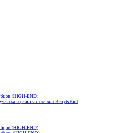
зубцов (HIGH-END)
участка и работы с почвой Berry&Bird
зубцов (HIGH-END)
зубцов (HIGH-END)