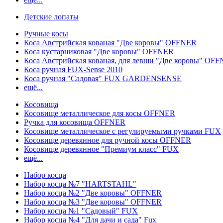
Детские лопаты
Ручные косы
Коса Австрийская кованая "Две коровы" OFFNER
Коса кустарниковая "Две коровы" OFFNER
Коса Австрийская кованая, для левши "Две коровы" OF
Коса ручная FUX-Sense 2010
Коса ручная "Садовая" FUX GARDENSENSE
ещё...
Косовища
Косовище металлическое для косы OFFNER
Ручка для косовища OFFNER
Косовище металлическое с регулируемыми ручками FUX
Косовище деревянное для ручной косы OFFNER
Косовище деревянное "Премиум класс" FUX
ещё...
Набор косца
Набор косца №7 "HARTSTAHL"
Набор косца №2 "Две коровы" OFFNER
Набор косца №3 "Две коровы" OFFNER
Набор косца №1 "Садовый" FUX
Набор косца №4 "Для дачи и сада" Fux