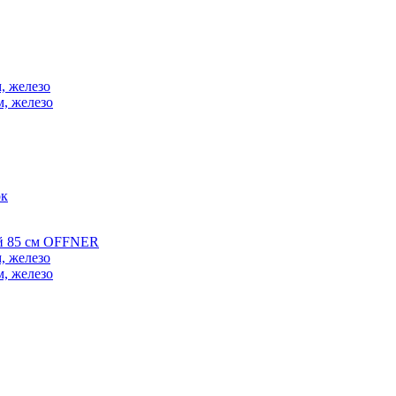
, железо
м, железо
ок
ой 85 см OFFNER
, железо
м, железо