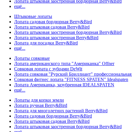
Лопата штыковая заостренная бордюрная Berry&Bird
ещё...
Штыковые лопаты
Лопата садовая бордюрная Berry&Bird
Лопата штыковая садовая Berry&Bird
Лопата штыковая заостренная бордюрная Berry&Bird
Лопата штыковая заостренная Berry&Bird
Лопата для посадки Berry&Bird
ещё...
Лопаты совковые
Лопата американского типа "Американка" Offner
Совковая лопата с зубцами DeWit
Лопата совковая "Рурский Бриллиант" профессиональн
Совковая фитнес лопата "FITNESS SPATEN" Idealspaten
Лопата Американка, зазубренная IDEALSPATEN
ещё...
Лопаты для копки земли
Лопата ручная Berry&Bird
Лопата для многолетних растений Berry&Bird
Лопата садовая бордюрная Berry&Bird
Лопата штыковая садовая Berry&Bird
Лопата штыковая заостренная бордюрная Berry&Bird
ещё...