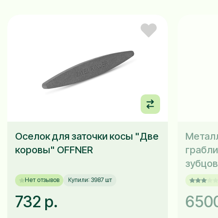
Оселок для заточки косы "Две
Метал
коровы" OFFNER
грабли
зубцов
Нет отзывов
Купили: 3987 шт
732 р.
6500