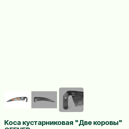
Коса кустарниковая "Две коровы"