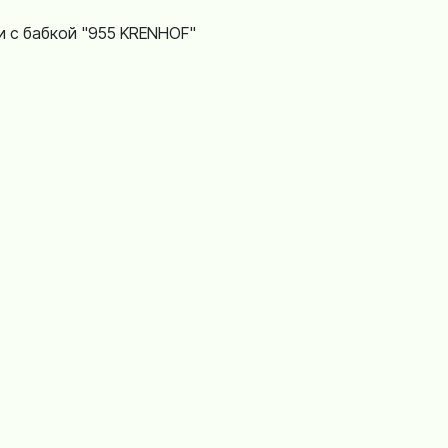
и с бабкой "955 KRENHOF"
упатели