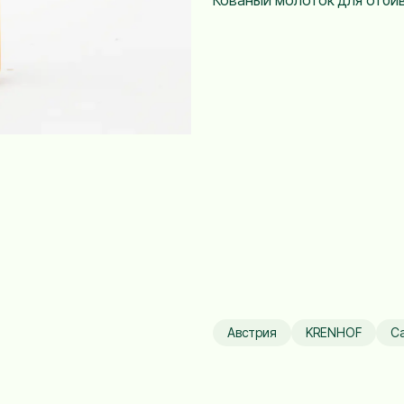
Кованый молоток для отбив
Австрия
KRENHOF
С