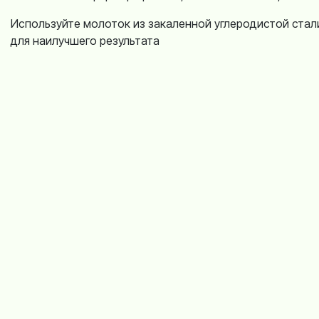
Используйте молоток из закаленной углеродистой стал
для наилучшего результата
Характеристики
Что говорят наши пок
Тут пока нет отзывов...