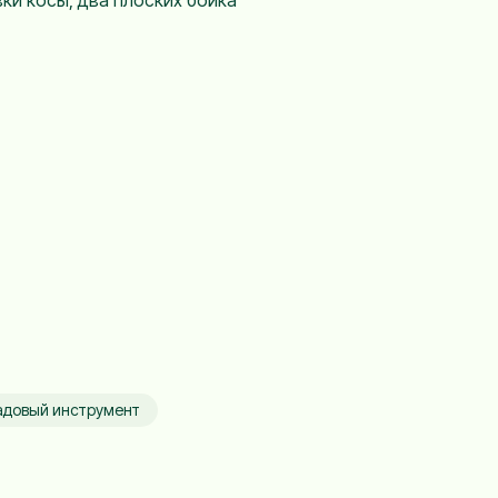
ки косы, два плоских бойка
адовый инструмент