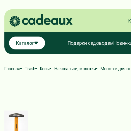
К
Каталог
Подарки садоводам
Новинк
Главная
Trash
Косы
Наковальни, молотки
Молоток для о