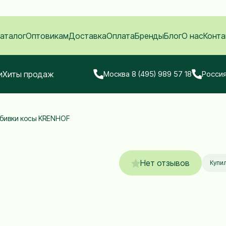
аталог
Оптовикам
Доставка
Оплата
Бренды
Блог
О нас
Конта
и
Хиты продаж
Москва 8 (495) 989 57 18
Россия
тбивки косы KRENHOF
Нет отзывов
Купил