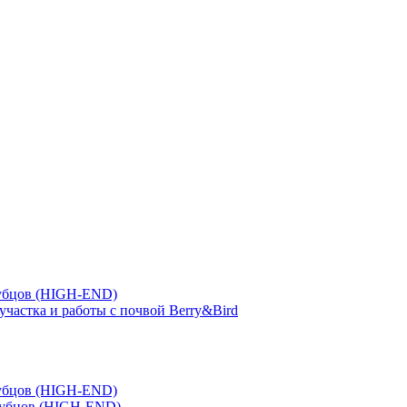
зубцов (HIGH-END)
участка и работы с почвой Berry&Bird
зубцов (HIGH-END)
зубцов (HIGH-END)