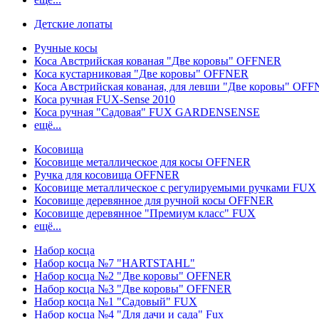
Детские лопаты
Ручные косы
Коса Австрийская кованая "Две коровы" OFFNER
Коса кустарниковая "Две коровы" OFFNER
Коса Австрийская кованая, для левши "Две коровы" OF
Коса ручная FUX-Sense 2010
Коса ручная "Садовая" FUX GARDENSENSE
ещё...
Косовища
Косовище металлическое для косы OFFNER
Ручка для косовища OFFNER
Косовище металлическое с регулируемыми ручками FUX
Косовище деревянное для ручной косы OFFNER
Косовище деревянное "Премиум класс" FUX
ещё...
Набор косца
Набор косца №7 "HARTSTAHL"
Набор косца №2 "Две коровы" OFFNER
Набор косца №3 "Две коровы" OFFNER
Набор косца №1 "Садовый" FUX
Набор косца №4 "Для дачи и сада" Fux