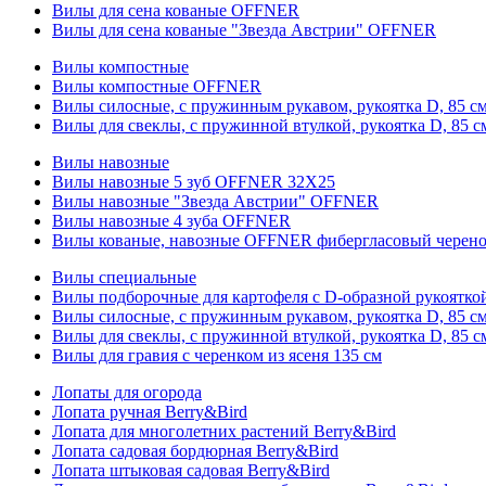
Вилы для сена кованые OFFNER
Вилы для сена кованые "Звезда Австрии" OFFNER
Вилы компостные
Вилы компостные OFFNER
Вилы силосные, с пружинным рукавом, рукоятка D, 85 см
Вилы для свеклы, с пружинной втулкой, рукоятка D, 85 с
Вилы навозные
Вилы навозные 5 зуб OFFNER 32X25
Вилы навозные "Звезда Австрии" OFFNER
Вилы навозные 4 зуба OFFNER
Вилы кованые, навозные OFFNER фибергласовый черен
Вилы специальные
Вилы подборочные для картофеля с D-образной рукоятк
Вилы силосные, с пружинным рукавом, рукоятка D, 85 см
Вилы для свеклы, с пружинной втулкой, рукоятка D, 85 с
Вилы для гравия с черенком из ясеня 135 см
Лопаты для огорода
Лопата ручная Berry&Bird
Лопата для многолетних растений Berry&Bird
Лопата садовая бордюрная Berry&Bird
Лопата штыковая садовая Berry&Bird