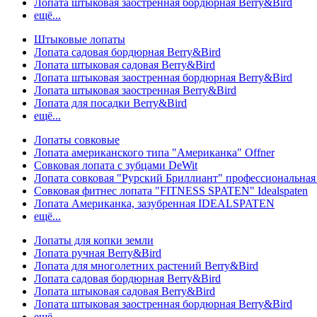
Лопата штыковая заостренная бордюрная Berry&Bird
ещё...
Штыковые лопаты
Лопата садовая бордюрная Berry&Bird
Лопата штыковая садовая Berry&Bird
Лопата штыковая заостренная бордюрная Berry&Bird
Лопата штыковая заостренная Berry&Bird
Лопата для посадки Berry&Bird
ещё...
Лопаты совковые
Лопата американского типа "Американка" Offner
Совковая лопата с зубцами DeWit
Лопата совковая "Рурский Бриллиант" профессиональн
Совковая фитнес лопата "FITNESS SPATEN" Idealspaten
Лопата Американка, зазубренная IDEALSPATEN
ещё...
Лопаты для копки земли
Лопата ручная Berry&Bird
Лопата для многолетних растений Berry&Bird
Лопата садовая бордюрная Berry&Bird
Лопата штыковая садовая Berry&Bird
Лопата штыковая заостренная бордюрная Berry&Bird
ещё...