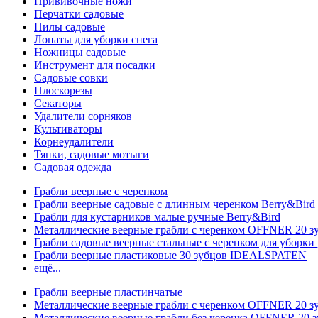
Прививочные ножи
Перчатки садовые
Пилы садовые
Лопаты для уборки снега
Ножницы садовые
Инструмент для посадки
Садовые совки
Плоскорезы
Секаторы
Удалители сорняков
Культиваторы
Корнеудалители
Тяпки, садовые мотыги
Садовая одежда
Грабли веерные с черенком
Грабли веерные садовые с длинным черенком Berry&Bird
Грабли для кустарников малые ручные Berry&Bird
Металлические веерные грабли с черенком OFFNER 20 
Грабли садовые веерные стальные с черенком для уборки 
Грабли веерные пластиковые 30 зубцов IDEALSPATEN
ещё...
Грабли веерные пластинчатые
Металлические веерные грабли с черенком OFFNER 20 
Металлические веерные грабли без черенка OFFNER 20 