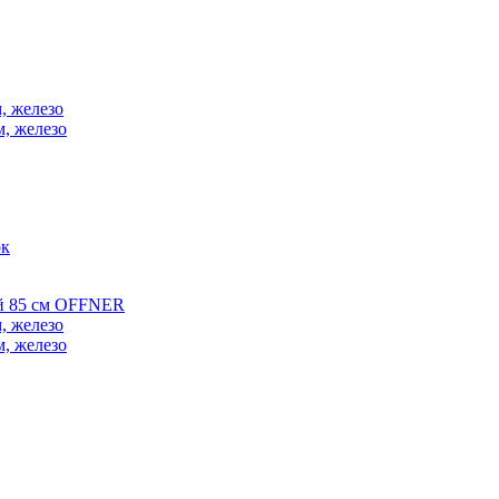
, железо
м, железо
ок
ой 85 см OFFNER
, железо
м, железо