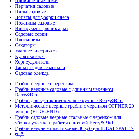
Прививочные ножи
Перчатки садовые
Пилы садовые
Лопаты для уборки снега
Ножницы садовые
Инструмент для посадки
Садовые совки
Плоскорезы
Секаторы
Удалители сорняков
Культиваторы
Корнеудалители
Тяпки, садовые мотыги
Садовая одежда
Грабли веерные с черенком
Грабли веерные садовые с длинным черенком
Berry&Bird
Грабли для кустарников малые ручные Berry&Bird
Металлические веерные грабли с черенком OFFNER 20
зубцов (HIGH-END)
Грабли садовые веерные стальные с черенком для
уборки участка и работы с почвой Berry&Bird
Грабли веерные пластиковые 30 зубцов IDEALSPATEN
ещё...