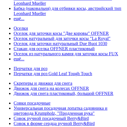
Leonhard Mueller
Бабка (наковальня) для отбивки косы, австрийский тип
Leonhard Mueller
ещё...
Оселки
Оселок для заточки косы "Две коровы" OFFNER
Оселок натуральный для заточки косы "La Royal"
Оселок для заточки натуральный Due Buoi 1030
Стакан для оселка OFFNER пластиковый
Оселок из натурального камня для заточки косы FUX
ещё...
Перчатки для роз
Перчатки для роз Gold Leaf Tough Touch
Скреперы и движки для снега
Движок для снега на колесах OFFNER
Движок для снега пластиковый, большой OFFNER
Совки посадочные
Универсальная посадочная лопатка садовника и
цветовода Krumpholz, "Продленная рука"
Совок ручной посадочный Berry&Bird
Совок в форме сердца ручной Berry&Bird