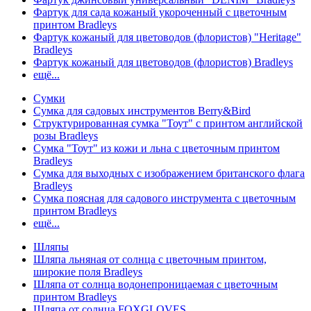
Фартук для сада кожаный укороченный с цветочным
принтом Bradleys
Фартук кожаный для цветоводов (флористов) "Heritage"
Bradleys
Фартук кожаный для цветоводов (флористов) Bradleys
ещё...
Сумки
Сумка для садовых инструментов Berry&Bird
Структурированная сумка "Тоут" с принтом английской
розы Bradleys
Сумка "Тоут" из кожи и льна с цветочным принтом
Bradleys
Сумка для выходных с изображением британского флага
Bradleys
Сумка поясная для садового инструмента с цветочным
принтом Bradleys
ещё...
Шляпы
Шляпа льняная от солнца с цветочным принтом,
широкие поля Bradleys
Шляпа от солнца водонепроницаемая с цветочным
принтом Bradleys
Шляпа от солнца FOXGLOVES