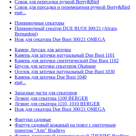
Совок для пересадки ручной Berry&Bird
Совок для пресадки и перемещения ручной Berry&Bird
ещё...
Прививочные секаторы
Прививочный секатор DUE BUOI 300/21 (Alvaro
Bernardoni)
Нож для секатора Due Buoi 300/21 OMEGA
Камни, бруски для заточки
Камень для заточки натуральный Due Buoi 1101
Камень для заточки синтетический Due Buoi 1102
Брусок для заточки секаторов Okatsune
Оселок для заточки натуральный Due Buoi 1030
Камень для заточки Due Buoi 1040
ещё...
Запасные части для секаторов
Лезвие для секатора 1100 BERGER
Лезвие для секатора 1110, 1010 BERGER
Нож для секатора Due Buoi 300/21 OMEGA
Фартуки садовые
Фартук садовый кожаный на поясе с цветочным
принтом "Ann" Bradleys
Фартук джинсовый универсальный "DENIM" Bradleys