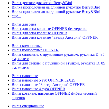
Вилы детские для копки Berry&Bird
Вилка прополочная на длинной рукоятке Berry&Bird
Вилка прополочная на длинной рукоятке Berry&Bird
ещё...
Вилы для сена
Вилы для сена кованые OFFNER без черенка
Вилы для сена кованые OFFNER
Вилы для сена кованые "Звезда Австрии" OFFNER
Вилы компостные
Вилы компостные OFFNER
Вилы силосные, с пружинным рукавом, рукоятка D, 85
см, железо
Вилы для свеклы, с пружинной втулкой, рукоятка D, 85
см, железо
Вилы навозные
Вилы навозные 5 зуб OFFNER 32X25
Вилы навозные "Звезда Австрии" OFFNER
Вилы навозные 4 зуба OFFNER
Вилы кованые, навозные OFFNER фибергласовый
черенок
Вилы специальные