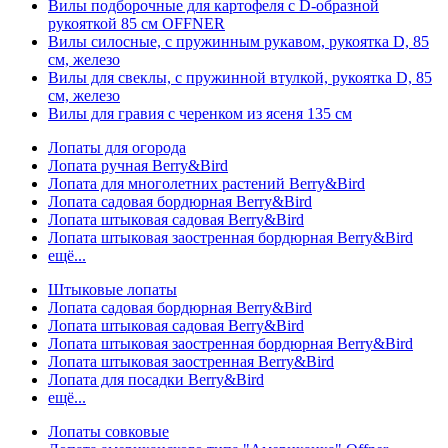
Вилы подборочные для картофеля с D-образной
рукояткой 85 см OFFNER
Вилы силосные, с пружинным рукавом, рукоятка D, 85
см, железо
Вилы для свеклы, с пружинной втулкой, рукоятка D, 85
см, железо
Вилы для гравия с черенком из ясеня 135 см
Лопаты для огорода
Лопата ручная Berry&Bird
Лопата для многолетних растений Berry&Bird
Лопата садовая бордюрная Berry&Bird
Лопата штыковая садовая Berry&Bird
Лопата штыковая заостренная бордюрная Berry&Bird
ещё...
Штыковые лопаты
Лопата садовая бордюрная Berry&Bird
Лопата штыковая садовая Berry&Bird
Лопата штыковая заостренная бордюрная Berry&Bird
Лопата штыковая заостренная Berry&Bird
Лопата для посадки Berry&Bird
ещё...
Лопаты совковые