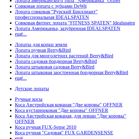
Лопата американского типа "Американка" Offner
Совковая лопата с зубцами DeWit
Лопата совковая "Рурский Бриллиант"
профессиональная IDEALSPATEN
Совковая фитнес лопата "FITNESS SPATEN" Idealspaten
Лопата Американка, зазубренная IDEALSPATEN
ещё...
Лопаты для копки земли
Лопата ручная Berry&Bird
Лопата для многолетних растений Berry&Bird
Лопата садовая бордюрная Berry&Bird
Лопата штыковая садовая Berry&Bird
Лопата штыковая заостренная бордюрная Berry&Bird
ещё...
Детские лопаты
Ручные косы
Коса Австрийская кованая "Две коровы" OFFNER
Коса кустарниковая "Две коровы" OFFNER
Коса Австрийская кованая, для левши "Две коровы"
OFFNER
Коса ручная FUX-Sense 2010
Коса ручная "Садовая" FUX GARDENSENSE
ещё...