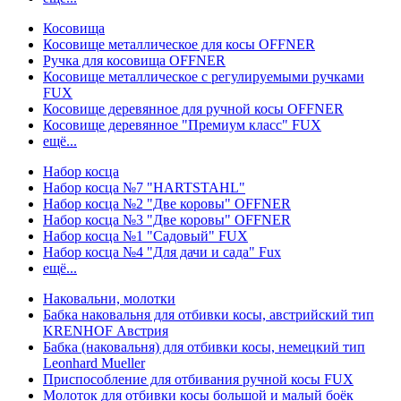
Косовища
Косовище металлическое для косы OFFNER
Ручка для косовища OFFNER
Косовище металлическое с регулируемыми ручками
FUX
Косовище деревянное для ручной косы OFFNER
Косовище деревянное "Премиум класс" FUX
ещё...
Набор косца
Набор косца №7 "HARTSTAHL"
Набор косца №2 "Две коровы" OFFNER
Набор косца №3 "Две коровы" OFFNER
Набор косца №1 "Садовый" FUX
Набор косца №4 "Для дачи и сада" Fux
ещё...
Наковальни, молотки
Бабка наковальня для отбивки косы, австрийский тип
KRENHOF Австрия
Бабка (наковальня) для отбивки косы, немецкий тип
Leonhard Mueller
Приспособление для отбивания ручной косы FUX
Молоток для отбивки косы большой и малый боёк