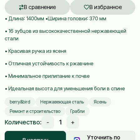
В сравнение
В избранное
•
Длина
:
1400
мм
•Ширина
головки
:
370
мм
•
16
зубцов
из
высококачественной
нержавеющей
стали
•
Красивая
ручка
из
ясеня
•
Отличная
устойчивость к
ржавчине
•
Минимальное
прилипание
к
почве
•
Идеальная
высота
для
уменьшения
боли
в
спине
berry&bird
Нержавеющая сталь
Ясень
Ремонт и строительство
Грабли
Количество:
-
+
Уточнить по