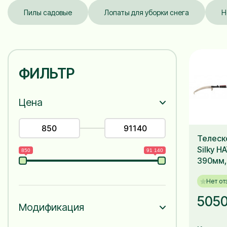
Пилы садовые
Лопаты для уборки снега
Н
ФИЛЬТР
Цена
Телеск
Silky H
850
91 140
390мм,
Нет от
5050
Модификация