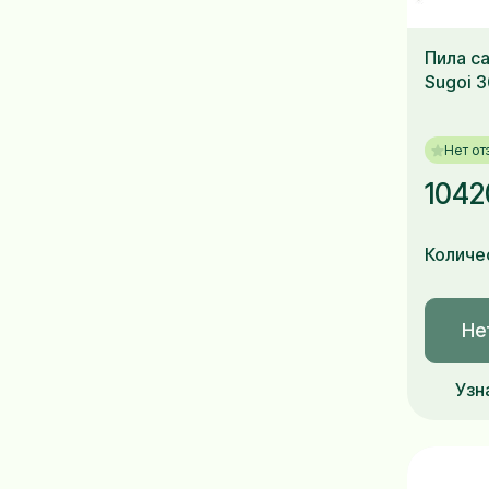
Пила са
Sugoi 
Нет от
1042
Количе
Не
Узн