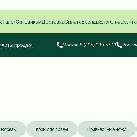
аталог
Оптовикам
Доставка
Оплата
Бренды
Блог
О нас
Конта
и
Хиты продаж
Москва 8 (495) 989 57 18
Россия
чкорезы
Косы для травы
Прививочные ножи