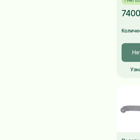
Нет от
7400
Количе
Не
Узн