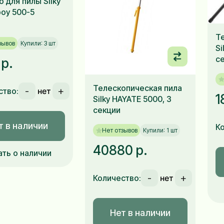
 для пилы Silky
boy 500-5
Т
зывов
Купили: 3 шт
Si
с
 р.
Телескопическая пила
-
+
ство:
1
Silky HAYATE 5000, 3
секции
т в наличии
К
Нет отзывов
Купили: 1 шт
40880 р.
ать о наличии
-
+
Количество:
Нет в наличии