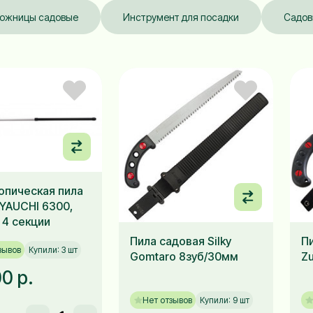
ожницы садовые
Инструмент для посадки
Садов
опическая пила
AYAUCHI 6300,
 4 секции
Пила садовая Silky
Пи
зывов
Купили: 3 шт
Gomtaro 8зуб/30мм
Zu
0 р.
Нет отзывов
Купили: 9 шт