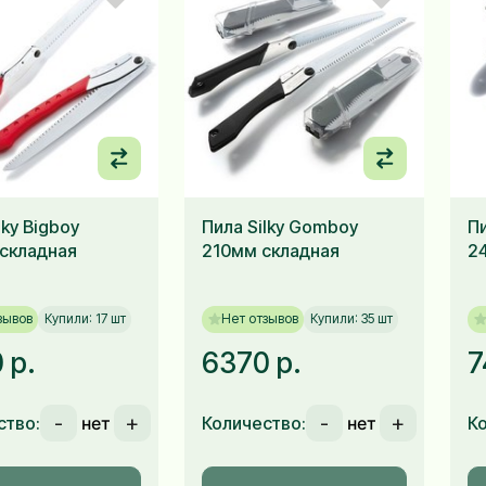
lky Bigboy
Пила Silky Gomboy
Пи
складная
210мм складная
2
зывов
Купили: 17 шт
Нет отзывов
Купили: 35 шт
 р.
6370 р.
7
-
+
-
+
ство:
Количество:
К