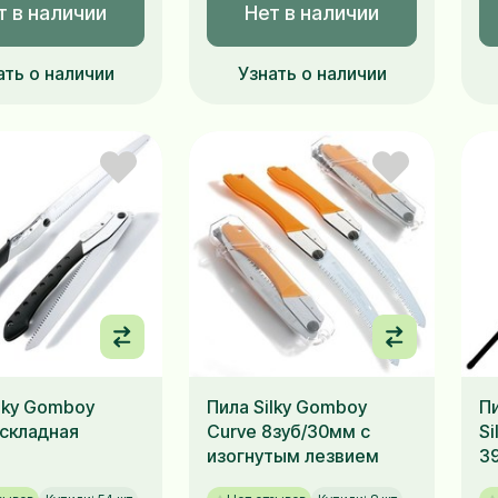
т в наличии
Нет в наличии
ать о наличии
Узнать о наличии
ilky Gomboy
Пила Silky Gomboy
П
складная
Curve 8зуб/30мм с
Si
изогнутым лезвием
3