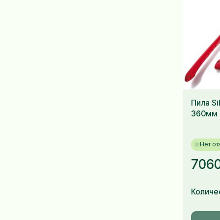
Пила Si
360мм 
Нет от
7060
Количе