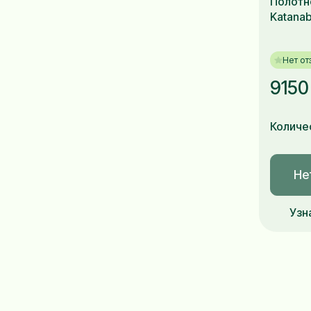
Полотно
Katana
Нет от
9150
Количе
Не
Узн