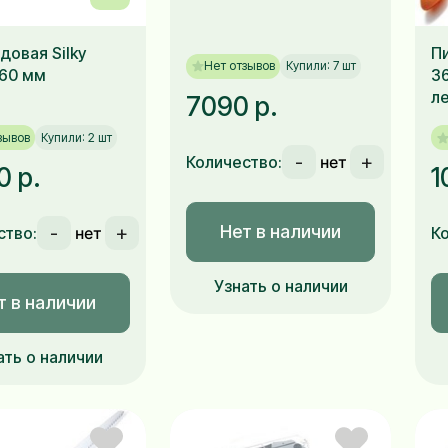
довая Silky
Пи
Нет отзывов
Купили: 7 шт
360 мм
3
л
7090 р.
зывов
Купили: 2 шт
-
+
Количество:
0 р.
1
Нет в наличии
-
+
ство:
К
Узнать о наличии
т в наличии
ать о наличии