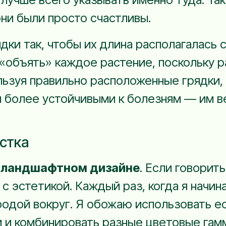
ни были просто счастливы.
ки так, чтобы их длина располагалась с
«объять» каждое растение, поскольку 
льзуя правильно расположенные грядки, 
я более устойчивыми к болезням — им в
астка
о
ландшафтном дизайне
. Если говорит
с эстетикой. Каждый раз, когда я начин
иродой вокруг. Я обожаю использовать е
 и комбинировать разные цветовые гамм