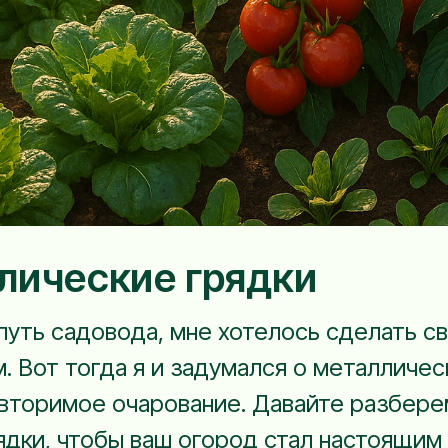
лические грядки
 путь садовода, мне хотелось сделать с
. Вот тогда я и задумался о металличес
вторимое очарование. Давайте разберем
дки, чтобы ваш огород стал настоящим