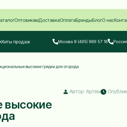
аталог
Оптовикам
Доставка
Оплата
Бренды
Блог
О нас
Конта
и
Хиты продаж
Москва 8 (495) 989 57 18
Россия
кциональные высокие грядки для огорода
Автор: Артём
Опублико
 высокие
ода