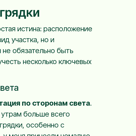
грядки
остая истина: расположение
д участка, но и
м не обязательно быть
учесть несколько ключевых
света
тация по сторонам света
.
о утрам больше всего
грядки, особенно с
, у меня принесли немалую