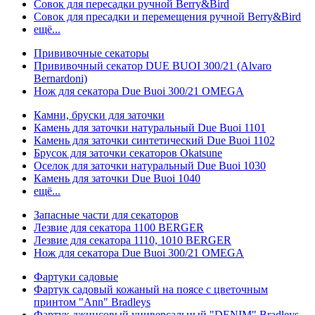
Совок для пересадки ручной Berry&Bird
Совок для пресадки и перемещения ручной Berry&Bird
ещё...
Прививочные секаторы
Прививочный секатор DUE BUOI 300/21 (Alvaro
Bernardoni)
Нож для секатора Due Buoi 300/21 OMEGA
Камни, бруски для заточки
Камень для заточки натуральный Due Buoi 1101
Камень для заточки синтетический Due Buoi 1102
Брусок для заточки секаторов Okatsune
Оселок для заточки натуральный Due Buoi 1030
Камень для заточки Due Buoi 1040
ещё...
Запасные части для секаторов
Лезвие для секатора 1100 BERGER
Лезвие для секатора 1110, 1010 BERGER
Нож для секатора Due Buoi 300/21 OMEGA
Фартуки садовые
Фартук садовый кожаный на поясе с цветочным
принтом "Ann" Bradleys
Фартук джинсовый универсальный "DENIM" Bradleys