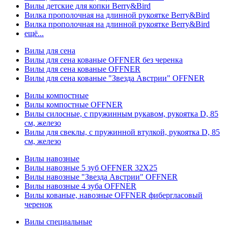
Вилы детские для копки Berry&Bird
Вилка прополочная на длинной рукоятке Berry&Bird
Вилка прополочная на длинной рукоятке Berry&Bird
ещё...
Вилы для сена
Вилы для сена кованые OFFNER без черенка
Вилы для сена кованые OFFNER
Вилы для сена кованые "Звезда Австрии" OFFNER
Вилы компостные
Вилы компостные OFFNER
Вилы силосные, с пружинным рукавом, рукоятка D, 85
см, железо
Вилы для свеклы, с пружинной втулкой, рукоятка D, 85
см, железо
Вилы навозные
Вилы навозные 5 зуб OFFNER 32X25
Вилы навозные "Звезда Австрии" OFFNER
Вилы навозные 4 зуба OFFNER
Вилы кованые, навозные OFFNER фибергласовый
черенок
Вилы специальные