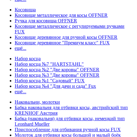
Косовища
Косовище металлическое для косы OFFNER
Ручка для косовища OFFNER
Косовище металлическое с регулируемыми ручками
FUX
Косовище деревянное для ручной косы OFFNER
Косовище деревянное "Премиум класс" FUX
ещё...
Набор косца
Набор косца №7 "HARTSTAHL"
Набор косца №2 "Две коровы" OFFNER
Набор косца №3 "Две коровы" OFFNER
Набор косца №1 "Садовый" FUX
Набор косца №4 "Для дачи и сада" Fux
ещё...
Наковальни, молотки
Бабка наковальня для отбивки косы, австрийский тип
KRENHOF Австрия
Бабка (наковальня) для отбивки косы, немецкий тип
Leonhard Mueller
Приспособление для отбивания ручной косы FUX
Молоток для отбивки косы большой и малый боёк