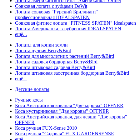
Лопата американского типа "Американка" Offner
Совковая лопата с зубцами DeWit
Лопата совковая "Рурский Бриллиант"
профессиональная IDEALSPATEN
Совковая фитнес лопата "FITNESS SPATEN" Idealspaten
Лопата Американка, зазубренная IDEALSPATEN
ещё...
Лопаты для копки земли
Лопата ручная Berry&Bird
Лопата для многолетних растений Berry&Bird
Лопата садовая бордюрная Berry&Bird
Лопата штыковая садовая Berry&Bird
Лопата штыковая заостренная бордюрная Berry&Bird
ещё...
Детские лопаты
Ручные косы
Коса Австрийская кованая "Две коровы" OFFNER
Коса кустарниковая "Две коровы" OFFNER
Коса Австрийская кованая, для левши "Две коровы"
OFFNER
Коса ручная FUX-Sense 2010
Коса ручная "Садовая" FUX GARDENSENSE
ещё...