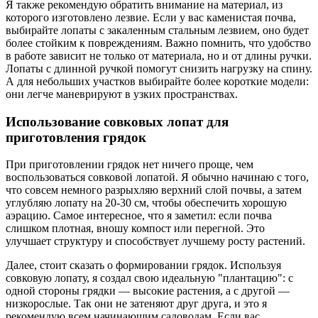
Я также рекомендую обратить внимание на материал, из
которого изготовлено лезвие. Если у вас каменистая почва,
выбирайте лопаты с закаленным стальным лезвием, оно будет
более стойким к повреждениям. Важно помнить, что удобство
в работе зависит не только от материала, но и от длины ручки.
Лопаты с длинной ручкой помогут снизить нагрузку на спину.
А для небольших участков выбирайте более короткие модели:
они легче маневрируют в узких пространствах.
Использование совковых лопат для
приготовления грядок
При приготовлении грядок нет ничего проще, чем
воспользоваться совковой лопатой. Я обычно начинаю с того,
что совсем немного разрыхляю верхний слой почвы, а затем
углубляю лопату на 20-30 см, чтобы обеспечить хорошую
аэрацию. Самое интересное, что я заметил: если почва
слишком плотная, вношу компост или перегной. Это
улучшает структуру и способствует лучшему росту растений.
Далее, стоит сказать о формировании грядок. Используя
совковую лопату, я создал свою идеальную "плантацию": с
одной стороны грядки — высокие растения, а с другой —
низкорослые. Так они не затеняют друг друга, и это я
рекомендую всем начинающим садоводам. Если вас