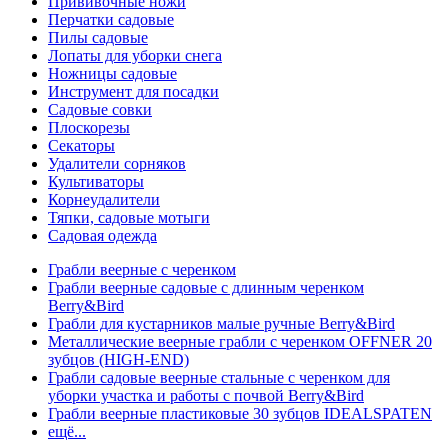
Прививочные ножи
Перчатки садовые
Пилы садовые
Лопаты для уборки снега
Ножницы садовые
Инструмент для посадки
Садовые совки
Плоскорезы
Секаторы
Удалители сорняков
Культиваторы
Корнеудалители
Тяпки, садовые мотыги
Садовая одежда
Грабли веерные с черенком
Грабли веерные садовые с длинным черенком
Berry&Bird
Грабли для кустарников малые ручные Berry&Bird
Металлические веерные грабли с черенком OFFNER 20
зубцов (HIGH-END)
Грабли садовые веерные стальные с черенком для
уборки участка и работы с почвой Berry&Bird
Грабли веерные пластиковые 30 зубцов IDEALSPATEN
ещё...