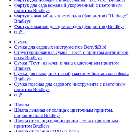
Фартук для сада кожаный укороченный с цветочным
принтом Bradleys
Фартук кожаный для цветоводов (флористов) "Heritage"
Bradleys
Фартук кожаный для цветоводов (флористов) Bradleys
ещё...
Сумки
Сумка для садовых инструментов Berry&Bird
Структурированная сумка "Тоут" с принтом английской
розы Bradleys
Сумка "Тоут" из кожи и льна с цветочным принтом
Bradleys
Сумка для выходных с изображением британского флага
Bradleys
Сумка поясная для садового инструмента с цветочным
принтом Bradleys
ещё...
Шляпы
Шляпа льняная от солнца с цветочным принтом,
широкие поля Bradleys
Шляпа от солнца водонепроницаемая с цветочным
принтом Bradleys
Шляпа от солнца FOXGLOVES