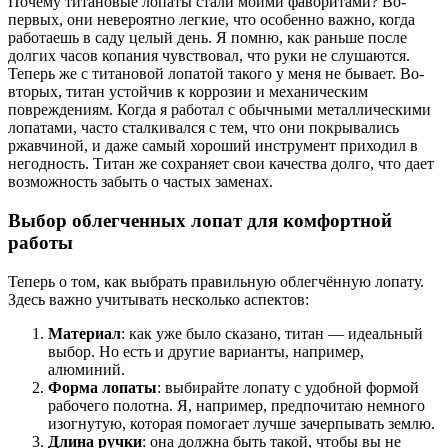
Почему титановые лопаты стали моими фаворитами? Во-
первых, они невероятно легкие, что особенно важно, когда
работаешь в саду целый день. Я помню, как раньше после
долгих часов копания чувствовал, что руки не слушаются.
Теперь же с титановой лопатой такого у меня не бывает. Во-
вторых, титан устойчив к коррозии и механическим
повреждениям. Когда я работал с обычными металлическими
лопатами, часто сталкивался с тем, что они покрывались
ржавчиной, и даже самый хороший инструмент приходил в
негодность. Титан же сохраняет свои качества долго, что дает
возможность забыть о частых заменах.
Выбор облегченных лопат для комфортной
работы
Теперь о том, как выбрать правильную облегчённую лопату.
Здесь важно учитывать несколько аспектов:
Материал
: как уже было сказано, титан — идеальный
выбор. Но есть и другие варианты, например,
алюминий.
Форма лопаты
: выбирайте лопату с удобной формой
рабочего полотна. Я, например, предпочитаю немного
изогнутую, которая помогает лучше зачерпывать землю.
Длина ручки
: она должна быть такой, чтобы вы не