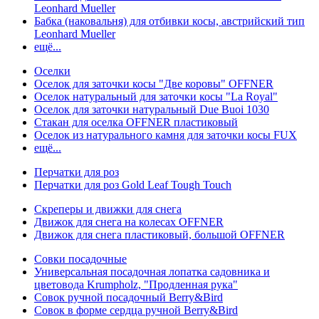
Leonhard Mueller
Бабка (наковальня) для отбивки косы, австрийский тип
Leonhard Mueller
ещё...
Оселки
Оселок для заточки косы "Две коровы" OFFNER
Оселок натуральный для заточки косы "La Royal"
Оселок для заточки натуральный Due Buoi 1030
Стакан для оселка OFFNER пластиковый
Оселок из натурального камня для заточки косы FUX
ещё...
Перчатки для роз
Перчатки для роз Gold Leaf Tough Touch
Скреперы и движки для снега
Движок для снега на колесах OFFNER
Движок для снега пластиковый, большой OFFNER
Совки посадочные
Универсальная посадочная лопатка садовника и
цветовода Krumpholz, "Продленная рука"
Совок ручной посадочный Berry&Bird
Совок в форме сердца ручной Berry&Bird