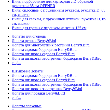
Вилы подборочные для картофеля с D-образной
рукояткой 85 см OFFNER
Вилы силосные, с пружинным рукавом, рукоятка D, 85
см, железо
Вилы для свеклы, с пружинной втулкой, рукоятка D, 85
см, железо
Вилы для гравия с черенком из ясеня 135 см
Лопаты для огорода
Лопата ручная Berry&Bird
Лопата для многолетних растений Berry&Bird
Лопата садовая бордюрная Berry&Bird
Лопата штыковая садовая Berry&Bird
Лопата штыковая заостренная бордюрная Berry&Bird
ещё...
Штыковые лопаты
Лопата садовая бордюрная Berry&Bird
Лопата штыковая садовая Berry&Bird
Лопата штыковая заостренная бордюрная Berry&Bird
Лопата штыковая заостренная Berry&Bird
Лопата для посадки Berry&Bird
ещё...
Лопаты совковые