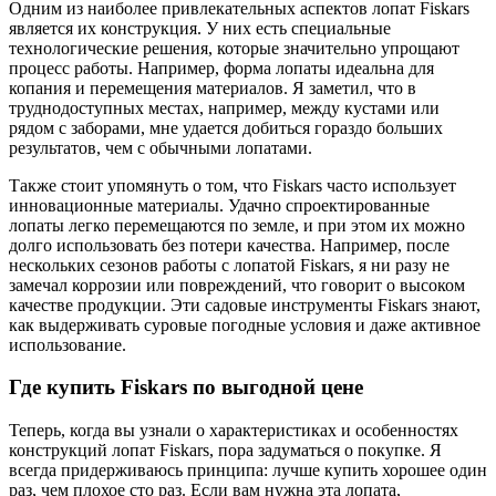
Одним из наиболее привлекательных аспектов лопат Fiskars
является их конструкция. У них есть специальные
технологические решения, которые значительно упрощают
процесс работы. Например, форма лопаты идеальна для
копания и перемещения материалов. Я заметил, что в
труднодоступных местах, например, между кустами или
рядом с заборами, мне удается добиться гораздо больших
результатов, чем с обычными лопатами.
Также стоит упомянуть о том, что Fiskars часто использует
инновационные материалы. Удачно спроектированные
лопаты легко перемещаются по земле, и при этом их можно
долго использовать без потери качества. Например, после
нескольких сезонов работы с лопатой Fiskars, я ни разу не
замечал коррозии или повреждений, что говорит о высоком
качестве продукции. Эти садовые инструменты Fiskars знают,
как выдерживать суровые погодные условия и даже активное
использование.
Где купить Fiskars по выгодной цене
Теперь, когда вы узнали о характеристиках и особенностях
конструкций лопат Fiskars, пора задуматься о покупке. Я
всегда придерживаюсь принципа: лучше купить хорошее один
раз, чем плохое сто раз. Если вам нужна эта лопата,