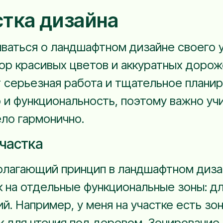
стка дизайна
ваться о ландшафтном дизайне своего у
бор красивых цветов и аккуратных дороже
т серьезная работа и тщательное планир
о и функциональность, поэтому важно у
ело гармонично.
частка
олагающий принцип в ландшафтном диза
 на отдельные функциональные зоны: дл
. Например, у меня на участке есть зо
к для чтения под деревом. Зонирование