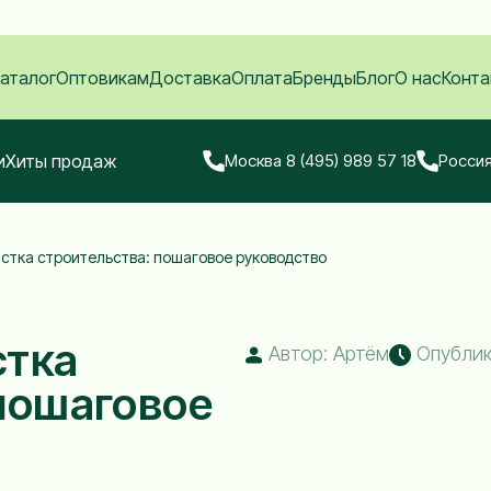
аталог
Оптовикам
Доставка
Оплата
Бренды
Блог
О нас
Конта
и
Хиты продаж
Москва 8 (495) 989 57 18
Россия
стка строительства: пошаговое руководство
стка
Автор: Артём
Опублико
 пошаговое