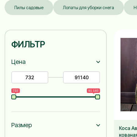
Пилы садовые
Лопаты для уборки снега
Н
ФИЛЬТР
Цена
732
91 140
Размер
Коса А
кована