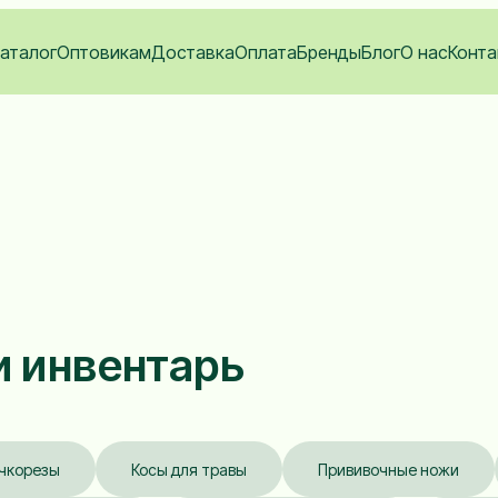
аталог
Оптовикам
Доставка
Оплата
Бренды
Блог
О нас
Конта
и инвентарь
чкорезы
Косы для травы
Прививочные ножи