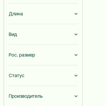
200 мм
1
500 мм
1
650 мм
1
Длина
7зуб/30мм
2
10зуб/30мм
7
13зуб/30мм
1
Вид
14зуб/30мм
4
6зуб/30мм
2
105 см
1
20зуб/30мм
2
Рос. размер
26зуб/30мм
2
С черенком
2
Без черенка
1
1000 мм
1
Статус
Производитель