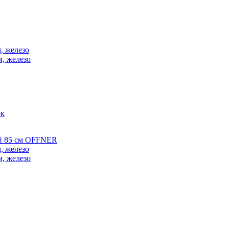
, железо
м, железо
ок
ой 85 см OFFNER
, железо
м, железо