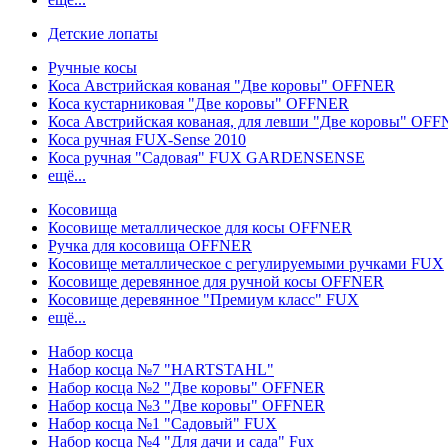
Детские лопаты
Ручные косы
Коса Австрийская кованая "Две коровы" OFFNER
Коса кустарниковая "Две коровы" OFFNER
Коса Австрийская кованая, для левши "Две коровы" OF
Коса ручная FUX-Sense 2010
Коса ручная "Садовая" FUX GARDENSENSE
ещё...
Косовища
Косовище металлическое для косы OFFNER
Ручка для косовища OFFNER
Косовище металлическое с регулируемыми ручками FUX
Косовище деревянное для ручной косы OFFNER
Косовище деревянное "Премиум класс" FUX
ещё...
Набор косца
Набор косца №7 "HARTSTAHL"
Набор косца №2 "Две коровы" OFFNER
Набор косца №3 "Две коровы" OFFNER
Набор косца №1 "Садовый" FUX
Набор косца №4 "Для дачи и сада" Fux