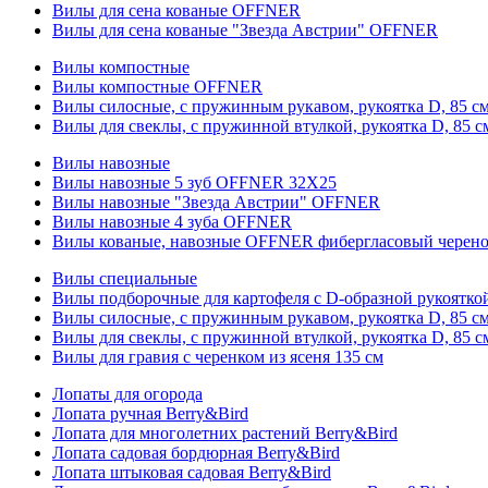
Вилы для сена кованые OFFNER
Вилы для сена кованые "Звезда Австрии" OFFNER
Вилы компостные
Вилы компостные OFFNER
Вилы силосные, с пружинным рукавом, рукоятка D, 85 см
Вилы для свеклы, с пружинной втулкой, рукоятка D, 85 с
Вилы навозные
Вилы навозные 5 зуб OFFNER 32X25
Вилы навозные "Звезда Австрии" OFFNER
Вилы навозные 4 зуба OFFNER
Вилы кованые, навозные OFFNER фибергласовый черен
Вилы специальные
Вилы подборочные для картофеля с D-образной рукоятк
Вилы силосные, с пружинным рукавом, рукоятка D, 85 см
Вилы для свеклы, с пружинной втулкой, рукоятка D, 85 с
Вилы для гравия с черенком из ясеня 135 см
Лопаты для огорода
Лопата ручная Berry&Bird
Лопата для многолетних растений Berry&Bird
Лопата садовая бордюрная Berry&Bird
Лопата штыковая садовая Berry&Bird