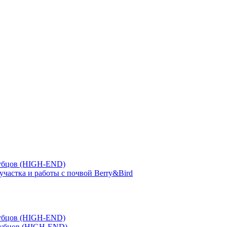
зубцов (HIGH-END)
участка и работы с почвой Berry&Bird
зубцов (HIGH-END)
зубцов (HIGH-END)