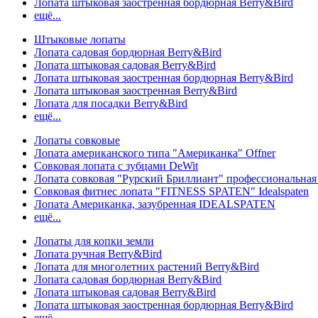
Лопата штыковая заостренная бордюрная Berry&Bird
ещё...
Штыковые лопаты
Лопата садовая бордюрная Berry&Bird
Лопата штыковая садовая Berry&Bird
Лопата штыковая заостренная бордюрная Berry&Bird
Лопата штыковая заостренная Berry&Bird
Лопата для посадки Berry&Bird
ещё...
Лопаты совковые
Лопата американского типа "Американка" Offner
Совковая лопата с зубцами DeWit
Лопата совковая "Рурский Бриллиант" профессиональн
Совковая фитнес лопата "FITNESS SPATEN" Idealspaten
Лопата Американка, зазубренная IDEALSPATEN
ещё...
Лопаты для копки земли
Лопата ручная Berry&Bird
Лопата для многолетних растений Berry&Bird
Лопата садовая бордюрная Berry&Bird
Лопата штыковая садовая Berry&Bird
Лопата штыковая заостренная бордюрная Berry&Bird
ещё...