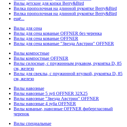
Вилы детские для копки Berry&Bird
Вилка прополочная на длинной рукоятке Berry&Bird
Вилка прополочная на длинной рукоятке Berry&Bird
ещё...
Вилы для сена
Вилы для сена кованые OFFNER без черенка
Вилы для сена кованые OFFNER
Вилы для сена кованые "Звезда Австрии" OFFNER
Вилы компостные
Вилы компостные OFFNER
Вилы силосные, с пружинным рукавом, рукоятка D, 85
см, железо
Вилы для свеклы, с пружинной втулкой, рукоятка D, 85
см, железо
Вилы навозные
Вилы навозные 5 зуб OFFNER 32X25
Вилы навозные "Звезда Австрии" OFFNER
Вилы навозные 4 зуба OFFNER
Вилы кованые, навозные OFFNER фибергласовый
черенок
Вилы специальные