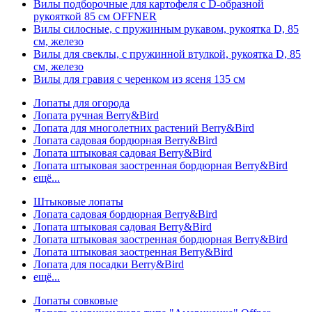
Вилы подборочные для картофеля с D-образной
рукояткой 85 см OFFNER
Вилы силосные, с пружинным рукавом, рукоятка D, 85
см, железо
Вилы для свеклы, с пружинной втулкой, рукоятка D, 85
см, железо
Вилы для гравия с черенком из ясеня 135 см
Лопаты для огорода
Лопата ручная Berry&Bird
Лопата для многолетних растений Berry&Bird
Лопата садовая бордюрная Berry&Bird
Лопата штыковая садовая Berry&Bird
Лопата штыковая заостренная бордюрная Berry&Bird
ещё...
Штыковые лопаты
Лопата садовая бордюрная Berry&Bird
Лопата штыковая садовая Berry&Bird
Лопата штыковая заостренная бордюрная Berry&Bird
Лопата штыковая заостренная Berry&Bird
Лопата для посадки Berry&Bird
ещё...
Лопаты совковые