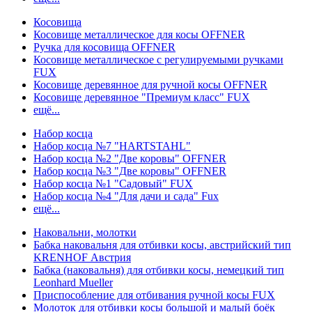
Косовища
Косовище металлическое для косы OFFNER
Ручка для косовища OFFNER
Косовище металлическое с регулируемыми ручками
FUX
Косовище деревянное для ручной косы OFFNER
Косовище деревянное "Премиум класс" FUX
ещё...
Набор косца
Набор косца №7 "HARTSTAHL"
Набор косца №2 "Две коровы" OFFNER
Набор косца №3 "Две коровы" OFFNER
Набор косца №1 "Садовый" FUX
Набор косца №4 "Для дачи и сада" Fux
ещё...
Наковальни, молотки
Бабка наковальня для отбивки косы, австрийский тип
KRENHOF Австрия
Бабка (наковальня) для отбивки косы, немецкий тип
Leonhard Mueller
Приспособление для отбивания ручной косы FUX
Молоток для отбивки косы большой и малый боёк