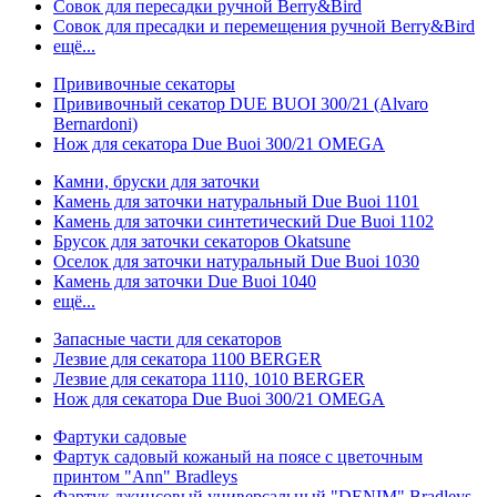
Совок для пересадки ручной Berry&Bird
Совок для пресадки и перемещения ручной Berry&Bird
ещё...
Прививочные секаторы
Прививочный секатор DUE BUOI 300/21 (Alvaro
Bernardoni)
Нож для секатора Due Buoi 300/21 OMEGA
Камни, бруски для заточки
Камень для заточки натуральный Due Buoi 1101
Камень для заточки синтетический Due Buoi 1102
Брусок для заточки секаторов Okatsune
Оселок для заточки натуральный Due Buoi 1030
Камень для заточки Due Buoi 1040
ещё...
Запасные части для секаторов
Лезвие для секатора 1100 BERGER
Лезвие для секатора 1110, 1010 BERGER
Нож для секатора Due Buoi 300/21 OMEGA
Фартуки садовые
Фартук садовый кожаный на поясе с цветочным
принтом "Ann" Bradleys
Фартук джинсовый универсальный "DENIM" Bradleys