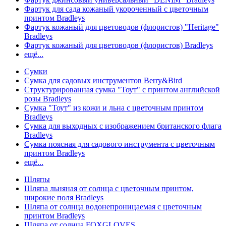
Фартук для сада кожаный укороченный с цветочным
принтом Bradleys
Фартук кожаный для цветоводов (флористов) "Heritage"
Bradleys
Фартук кожаный для цветоводов (флористов) Bradleys
ещё...
Сумки
Сумка для садовых инструментов Berry&Bird
Структурированная сумка "Тоут" с принтом английской
розы Bradleys
Сумка "Тоут" из кожи и льна с цветочным принтом
Bradleys
Сумка для выходных с изображением британского флага
Bradleys
Сумка поясная для садового инструмента с цветочным
принтом Bradleys
ещё...
Шляпы
Шляпа льняная от солнца с цветочным принтом,
широкие поля Bradleys
Шляпа от солнца водонепроницаемая с цветочным
принтом Bradleys
Шляпа от солнца FOXGLOVES