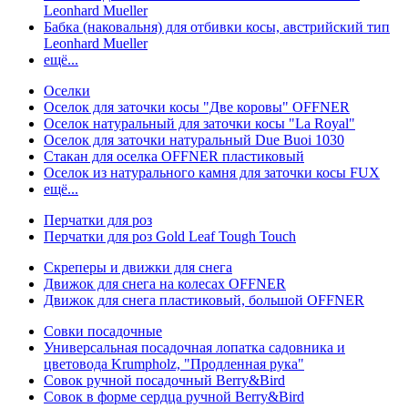
Leonhard Mueller
Бабка (наковальня) для отбивки косы, австрийский тип
Leonhard Mueller
ещё...
Оселки
Оселок для заточки косы "Две коровы" OFFNER
Оселок натуральный для заточки косы "La Royal"
Оселок для заточки натуральный Due Buoi 1030
Стакан для оселка OFFNER пластиковый
Оселок из натурального камня для заточки косы FUX
ещё...
Перчатки для роз
Перчатки для роз Gold Leaf Tough Touch
Скреперы и движки для снега
Движок для снега на колесах OFFNER
Движок для снега пластиковый, большой OFFNER
Совки посадочные
Универсальная посадочная лопатка садовника и
цветовода Krumpholz, "Продленная рука"
Совок ручной посадочный Berry&Bird
Совок в форме сердца ручной Berry&Bird