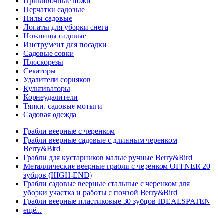
Прививочные ножи
Перчатки садовые
Пилы садовые
Лопаты для уборки снега
Ножницы садовые
Инструмент для посадки
Садовые совки
Плоскорезы
Секаторы
Удалители сорняков
Культиваторы
Корнеудалители
Тяпки, садовые мотыги
Садовая одежда
Грабли веерные с черенком
Грабли веерные садовые с длинным черенком
Berry&Bird
Грабли для кустарников малые ручные Berry&Bird
Металлические веерные грабли с черенком OFFNER 20
зубцов (HIGH-END)
Грабли садовые веерные стальные с черенком для
уборки участка и работы с почвой Berry&Bird
Грабли веерные пластиковые 30 зубцов IDEALSPATEN
ещё...