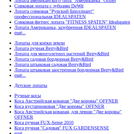
Лопата американского типа "Американка" Offner
Совковая лопата с зубцами DeWit
Лопата совковая "Рурский Бриллиант"
профессиональная IDEALSPATEN
Совковая фитнес лопата "FITNESS SPATEN" Idealspaten
Лопата Американка, зазубренная IDEALSPATEN
ещё...
Лопаты для копки земли
Лопата ручная Berry&Bird
Лопата для многолетних растений Berry&Bird
Лопата садовая бордюрная Berry&Bird
Лопата штыковая садовая Berry&Bird
Лопата штыковая заостренная бордюрная Berry&Bird
ещё...
Детские лопаты
Ручные косы
Коса Австрийская кованая "Две коровы" OFFNER
Коса кустарниковая "Две коровы" OFFNER
Коса Австрийская кованая, для левши "Две коровы"
OFFNER
Коса ручная FUX-Sense 2010
Коса ручная "Садовая" FUX GARDENSENSE
ещё...