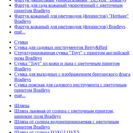
Фартук для сада кожаный укороченный с цветочным
принтом Bradleys
Фартук кожаный для цветоводов (флористов) "Heritage"
Bradleys
Фартук кожаный для цветоводов (флористов) Bradleys
ещё...
Сумки
Сумка для садовых инструментов Berry&Bird
Структурированная сумка "Тоут" с принтом английской
розы Bradleys
Сумка "Тоут" из кожи и льна с цветочным принтом
Bradleys
Сумка для выходных с изображением британского флага
Bradleys
Сумка поясная для садового инструмента с цветочным
принтом Bradleys
ещё...
Шляпы
Шляпа льняная от солнца с цветочным принтом,
широкие поля Bradleys
Шляпа от солнца водонепроницаемая с цветочным
принтом Bradleys
Шляпа от солнца FOXGLOVES