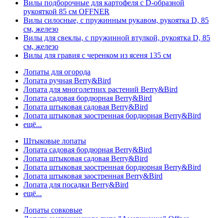
Вилы подборочные для картофеля с D-образной
рукояткой 85 см OFFNER
Вилы силосные, с пружинным рукавом, рукоятка D, 85
см, железо
Вилы для свеклы, с пружинной втулкой, рукоятка D, 85
см, железо
Вилы для гравия с черенком из ясеня 135 см
Лопаты для огорода
Лопата ручная Berry&Bird
Лопата для многолетних растений Berry&Bird
Лопата садовая бордюрная Berry&Bird
Лопата штыковая садовая Berry&Bird
Лопата штыковая заостренная бордюрная Berry&Bird
ещё...
Штыковые лопаты
Лопата садовая бордюрная Berry&Bird
Лопата штыковая садовая Berry&Bird
Лопата штыковая заостренная бордюрная Berry&Bird
Лопата штыковая заостренная Berry&Bird
Лопата для посадки Berry&Bird
ещё...
Лопаты совковые