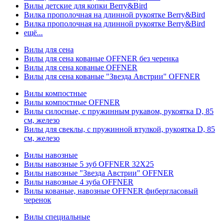
Вилы детские для копки Berry&Bird
Вилка прополочная на длинной рукоятке Berry&Bird
Вилка прополочная на длинной рукоятке Berry&Bird
ещё...
Вилы для сена
Вилы для сена кованые OFFNER без черенка
Вилы для сена кованые OFFNER
Вилы для сена кованые "Звезда Австрии" OFFNER
Вилы компостные
Вилы компостные OFFNER
Вилы силосные, с пружинным рукавом, рукоятка D, 85
см, железо
Вилы для свеклы, с пружинной втулкой, рукоятка D, 85
см, железо
Вилы навозные
Вилы навозные 5 зуб OFFNER 32X25
Вилы навозные "Звезда Австрии" OFFNER
Вилы навозные 4 зуба OFFNER
Вилы кованые, навозные OFFNER фибергласовый
черенок
Вилы специальные