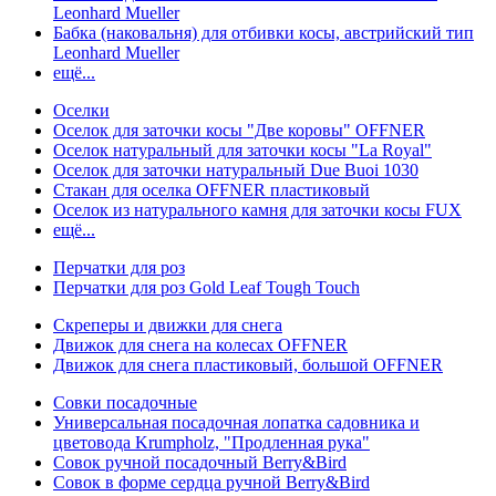
Leonhard Mueller
Бабка (наковальня) для отбивки косы, австрийский тип
Leonhard Mueller
ещё...
Оселки
Оселок для заточки косы "Две коровы" OFFNER
Оселок натуральный для заточки косы "La Royal"
Оселок для заточки натуральный Due Buoi 1030
Стакан для оселка OFFNER пластиковый
Оселок из натурального камня для заточки косы FUX
ещё...
Перчатки для роз
Перчатки для роз Gold Leaf Tough Touch
Скреперы и движки для снега
Движок для снега на колесах OFFNER
Движок для снега пластиковый, большой OFFNER
Совки посадочные
Универсальная посадочная лопатка садовника и
цветовода Krumpholz, "Продленная рука"
Совок ручной посадочный Berry&Bird
Совок в форме сердца ручной Berry&Bird