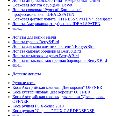
Лопата американского типа "Американка" Offner
Совковая лопата с зубцами DeWit
Лопата совковая "Рурский Бриллиант"
профессиональная IDEALSPATEN
Совковая фитнес лопата "FITNESS SPATEN" Idealspaten
Лопата Американка, зазубренная IDEALSPATEN
ещё...
Лопаты для копки земли
Лопата ручная Berry&Bird
Лопата для многолетних растений Berry&Bird
Лопата садовая бордюрная Berry&Bird
Лопата штыковая садовая Berry&Bird
Лопата штыковая заостренная бордюрная Berry&Bird
ещё...
Детские лопаты
Ручные косы
Коса Австрийская кованая "Две коровы" OFFNER
Коса кустарниковая "Две коровы" OFFNER
Коса Австрийская кованая, для левши "Две коровы"
OFFNER
Коса ручная FUX-Sense 2010
Коса ручная "Садовая" FUX GARDENSENSE
ещё...