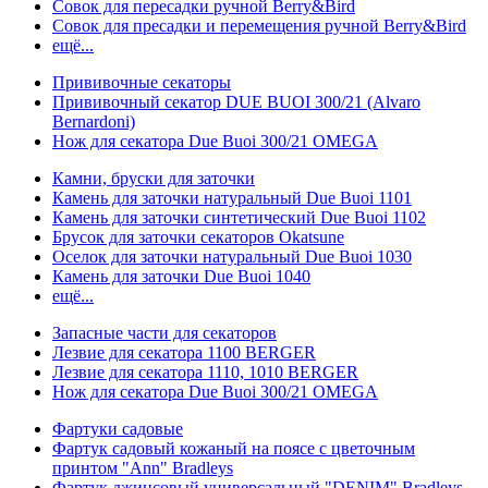
Совок для пересадки ручной Berry&Bird
Совок для пресадки и перемещения ручной Berry&Bird
ещё...
Прививочные секаторы
Прививочный секатор DUE BUOI 300/21 (Alvaro
Bernardoni)
Нож для секатора Due Buoi 300/21 OMEGA
Камни, бруски для заточки
Камень для заточки натуральный Due Buoi 1101
Камень для заточки синтетический Due Buoi 1102
Брусок для заточки секаторов Okatsune
Оселок для заточки натуральный Due Buoi 1030
Камень для заточки Due Buoi 1040
ещё...
Запасные части для секаторов
Лезвие для секатора 1100 BERGER
Лезвие для секатора 1110, 1010 BERGER
Нож для секатора Due Buoi 300/21 OMEGA
Фартуки садовые
Фартук садовый кожаный на поясе с цветочным
принтом "Ann" Bradleys
Фартук джинсовый универсальный "DENIM" Bradleys