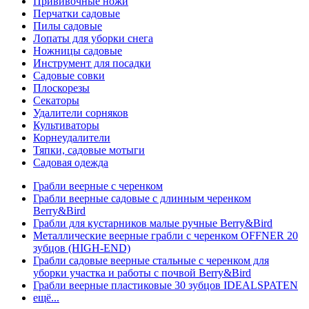
Прививочные ножи
Перчатки садовые
Пилы садовые
Лопаты для уборки снега
Ножницы садовые
Инструмент для посадки
Садовые совки
Плоскорезы
Секаторы
Удалители сорняков
Культиваторы
Корнеудалители
Тяпки, садовые мотыги
Садовая одежда
Грабли веерные с черенком
Грабли веерные садовые с длинным черенком
Berry&Bird
Грабли для кустарников малые ручные Berry&Bird
Металлические веерные грабли с черенком OFFNER 20
зубцов (HIGH-END)
Грабли садовые веерные стальные с черенком для
уборки участка и работы с почвой Berry&Bird
Грабли веерные пластиковые 30 зубцов IDEALSPATEN
ещё...