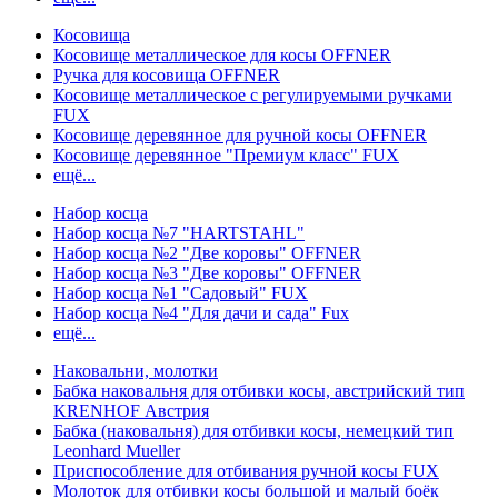
Косовища
Косовище металлическое для косы OFFNER
Ручка для косовища OFFNER
Косовище металлическое с регулируемыми ручками
FUX
Косовище деревянное для ручной косы OFFNER
Косовище деревянное "Премиум класс" FUX
ещё...
Набор косца
Набор косца №7 "HARTSTAHL"
Набор косца №2 "Две коровы" OFFNER
Набор косца №3 "Две коровы" OFFNER
Набор косца №1 "Садовый" FUX
Набор косца №4 "Для дачи и сада" Fux
ещё...
Наковальни, молотки
Бабка наковальня для отбивки косы, австрийский тип
KRENHOF Австрия
Бабка (наковальня) для отбивки косы, немецкий тип
Leonhard Mueller
Приспособление для отбивания ручной косы FUX
Молоток для отбивки косы большой и малый боёк