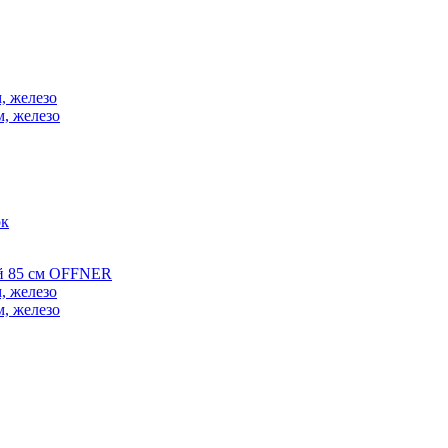
, железо
м, железо
ок
ой 85 см OFFNER
, железо
м, железо