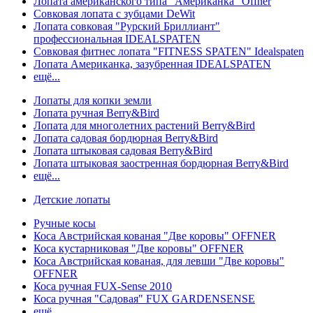
Лопата американского типа "Американка" Offner
Совковая лопата с зубцами DeWit
Лопата совковая "Рурский Бриллиант"
профессиональная IDEALSPATEN
Совковая фитнес лопата "FITNESS SPATEN" Idealspaten
Лопата Американка, зазубренная IDEALSPATEN
ещё...
Лопаты для копки земли
Лопата ручная Berry&Bird
Лопата для многолетних растений Berry&Bird
Лопата садовая бордюрная Berry&Bird
Лопата штыковая садовая Berry&Bird
Лопата штыковая заостренная бордюрная Berry&Bird
ещё...
Детские лопаты
Ручные косы
Коса Австрийская кованая "Две коровы" OFFNER
Коса кустарниковая "Две коровы" OFFNER
Коса Австрийская кованая, для левши "Две коровы"
OFFNER
Коса ручная FUX-Sense 2010
Коса ручная "Садовая" FUX GARDENSENSE
ещё...