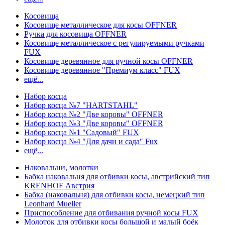
Косовища
Косовище металлическое для косы OFFNER
Ручка для косовища OFFNER
Косовище металлическое с регулируемыми ручками
FUX
Косовище деревянное для ручной косы OFFNER
Косовище деревянное "Премиум класс" FUX
ещё...
Набор косца
Набор косца №7 "HARTSTAHL"
Набор косца №2 "Две коровы" OFFNER
Набор косца №3 "Две коровы" OFFNER
Набор косца №1 "Садовый" FUX
Набор косца №4 "Для дачи и сада" Fux
ещё...
Наковальни, молотки
Бабка наковальня для отбивки косы, австрийский тип
KRENHOF Австрия
Бабка (наковальня) для отбивки косы, немецкий тип
Leonhard Mueller
Приспособление для отбивания ручной косы FUX
Молоток для отбивки косы большой и малый боёк