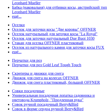
Leonhard Mueller
Бабка (наковальня) для отбивки косы, австрийский тип
Leonhard Mueller
ещё...
Оселки
Оселок для заточки косы "Две коровы" OFFNER
Оселок натуральный для заточки косы "La Royal"
Оселок для заточки натуральный Due Buoi 1030
Стакан для оселка OFFNER пластиковый
Оселок из натурального камня для заточки косы FUX
ещё...
Перчатки для роз
Перчатки для роз Gold Leaf Tough Touch
Скреперы и движки для снега
Движок для снега на колесах OFFNER
Движок для снега пластиковый, большой OFFNER
Совки посадочные
Универсальная посадочная лопатка садовника и
цветовода Krumpholz, "Продленная рука"
Совок ручной посадочный Berry&Bird
Совок в форме сердца ручной Berry&Bird