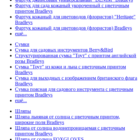
Фартук для сада кожаный укороченный с цветочным
принтом Bradleys
Фартук кожаный для цветоводов (флористов) "Heritage"
Bradleys
Фартук кожаный для цветоводов (флористов) Bradleys
ещё...
Сумки
Сумка для садовых инструментов Berry&Bird
Структурированная сумка "Тоут" с принтом английской
розы Bradleys
Сумка "Тоут" из кожи и льна с цветочным принтом
Bradleys
Сумка для выходных с изображением британского флага
Bradleys
Сумка поясная для садового инструмента с цветочным
принтом Bradleys
ещё...
Шляпы
Шляпа льняная от солнца с цветочным принтом,
широкие поля Bradleys
Шляпа от солнца водонепроницаемая с цветочным
принтом Bradleys
Шляпа от солнца FOXGLOVES