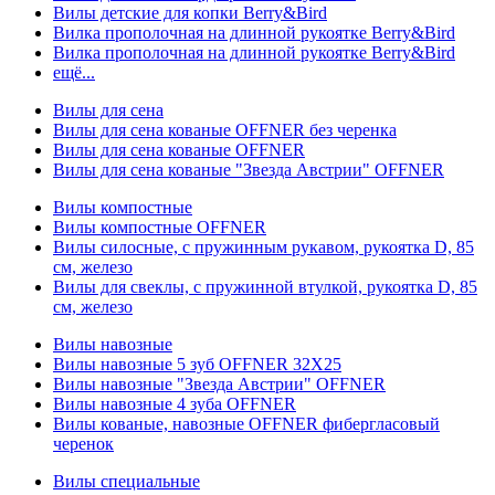
Вилы детские для копки Berry&Bird
Вилка прополочная на длинной рукоятке Berry&Bird
Вилка прополочная на длинной рукоятке Berry&Bird
ещё...
Вилы для сена
Вилы для сена кованые OFFNER без черенка
Вилы для сена кованые OFFNER
Вилы для сена кованые "Звезда Австрии" OFFNER
Вилы компостные
Вилы компостные OFFNER
Вилы силосные, с пружинным рукавом, рукоятка D, 85
см, железо
Вилы для свеклы, с пружинной втулкой, рукоятка D, 85
см, железо
Вилы навозные
Вилы навозные 5 зуб OFFNER 32X25
Вилы навозные "Звезда Австрии" OFFNER
Вилы навозные 4 зуба OFFNER
Вилы кованые, навозные OFFNER фибергласовый
черенок
Вилы специальные