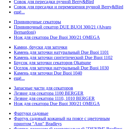
Совок для пересадки ручной Berry&Bird
Совок для пресадки и перемещения ручной Berry&Bird
ещё...
Прививочные секаторы
Прививочный секатор DUE BUOI 300/21 (Alvaro
Bernardoni)
Нож для секатора Due Buoi 300/21 OMEGA
Камни, бруски для заточки
Камень для заточки натуральный Due Buoi 1101
Камень для заточки синтетический Due Buoi 1102
Брусок для заточки секаторов Okatsune
Оселок для заточки натуральный Due Buoi 1030
Камень для заточки Due Buoi 1040
ещё...
Запасные части для секаторов
Лезвие для секатора 1100 BERGER
Лезвие для секатора 1110, 1010 BERGER
Нож для секатора Due Buoi 300/21 OMEGA
Фартуки садовые
Фартук садовый кожаный на поясе с цветочным
принтом "Ann" Bradleys
Фартук джинсовый универсальный "DENIM" Bradleys