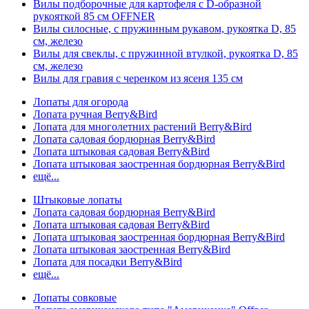
Вилы подборочные для картофеля с D-образной
рукояткой 85 см OFFNER
Вилы силосные, с пружинным рукавом, рукоятка D, 85
см, железо
Вилы для свеклы, с пружинной втулкой, рукоятка D, 85
см, железо
Вилы для гравия с черенком из ясеня 135 см
Лопаты для огорода
Лопата ручная Berry&Bird
Лопата для многолетних растений Berry&Bird
Лопата садовая бордюрная Berry&Bird
Лопата штыковая садовая Berry&Bird
Лопата штыковая заостренная бордюрная Berry&Bird
ещё...
Штыковые лопаты
Лопата садовая бордюрная Berry&Bird
Лопата штыковая садовая Berry&Bird
Лопата штыковая заостренная бордюрная Berry&Bird
Лопата штыковая заостренная Berry&Bird
Лопата для посадки Berry&Bird
ещё...
Лопаты совковые