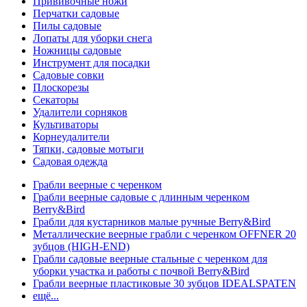
Прививочные ножи
Перчатки садовые
Пилы садовые
Лопаты для уборки снега
Ножницы садовые
Инструмент для посадки
Садовые совки
Плоскорезы
Секаторы
Удалители сорняков
Культиваторы
Корнеудалители
Тяпки, садовые мотыги
Садовая одежда
Грабли веерные с черенком
Грабли веерные садовые с длинным черенком
Berry&Bird
Грабли для кустарников малые ручные Berry&Bird
Металлические веерные грабли с черенком OFFNER 20
зубцов (HIGH-END)
Грабли садовые веерные стальные с черенком для
уборки участка и работы с почвой Berry&Bird
Грабли веерные пластиковые 30 зубцов IDEALSPATEN
ещё...