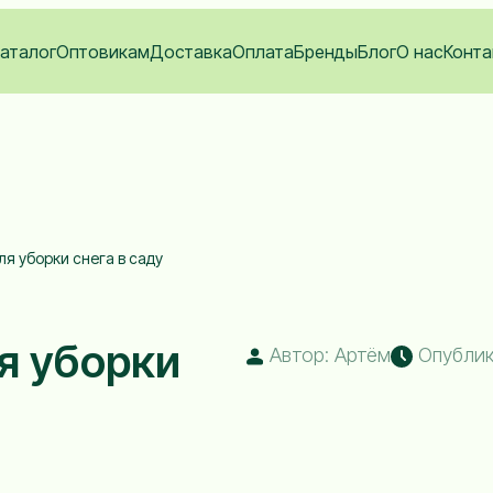
аталог
Оптовикам
Доставка
Оплата
Бренды
Блог
О нас
Конта
я уборки снега в саду
я уборки
Автор: Артём
Опублико