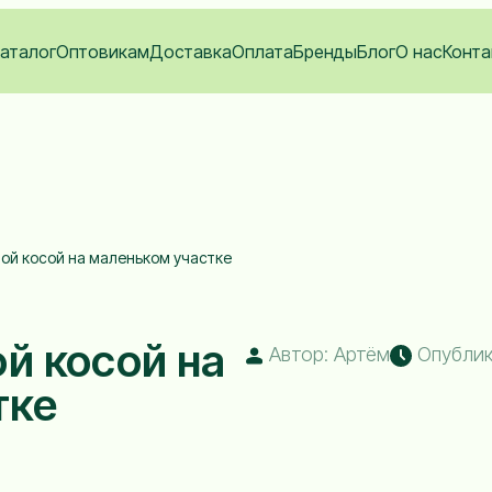
аталог
Оптовикам
Доставка
Оплата
Бренды
Блог
О нас
Конта
ной косой на маленьком участке
ой косой на
Автор: Артём
Опублико
тке