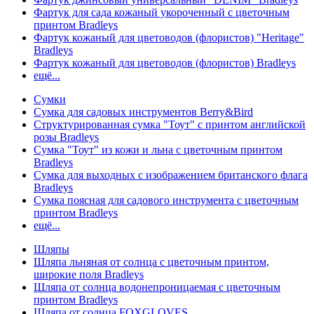
Фартук для сада кожаный укороченный с цветочным
принтом Bradleys
Фартук кожаный для цветоводов (флористов) "Heritage"
Bradleys
Фартук кожаный для цветоводов (флористов) Bradleys
ещё...
Сумки
Сумка для садовых инструментов Berry&Bird
Структурированная сумка "Тоут" с принтом английской
розы Bradleys
Сумка "Тоут" из кожи и льна с цветочным принтом
Bradleys
Сумка для выходных с изображением британского флага
Bradleys
Сумка поясная для садового инструмента с цветочным
принтом Bradleys
ещё...
Шляпы
Шляпа льняная от солнца с цветочным принтом,
широкие поля Bradleys
Шляпа от солнца водонепроницаемая с цветочным
принтом Bradleys
Шляпа от солнца FOXGLOVES