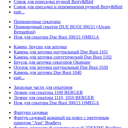
Совок для пересадки ручной Berry&Bird
Совок для пресадки и перемещения ручной Berry&Bird
ещё...
Прививочные секаторы
Прививочный секатор DUE BUOI 300/21 (Alvaro
Bernardoni)
Нож для секатора Due Buoi 300/21 OMEGA
Камни, бруски для заточки
Камень для заточки натуральный Due Buoi 1101
Камень для заточки синтетический Due Buoi 1102
Брусок для заточки секаторов Okatsune
Оселок для заточки натуральный Due Buoi 1030
Камень для заточки Due Buoi 1040
ещё...
Запасные части для секаторов
Лезвие для секатора 1100 BERGER
Лезвие для секатора 1110, 1010 BERGER
Нож для секатора Due Buoi 300/21 OMEGA
Фартуки садовые
Фартук садовый кожаный на поясе с цветочным
принтом "Ann" Bradleys
Фартук джинсовый универсальный "DENIM" Bradleys