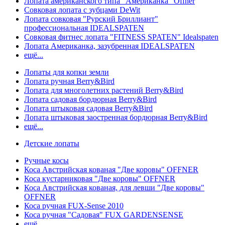
Лопата американского типа "Американка" Offner
Совковая лопата с зубцами DeWit
Лопата совковая "Рурский Бриллиант"
профессиональная IDEALSPATEN
Совковая фитнес лопата "FITNESS SPATEN" Idealspaten
Лопата Американка, зазубренная IDEALSPATEN
ещё...
Лопаты для копки земли
Лопата ручная Berry&Bird
Лопата для многолетних растений Berry&Bird
Лопата садовая бордюрная Berry&Bird
Лопата штыковая садовая Berry&Bird
Лопата штыковая заостренная бордюрная Berry&Bird
ещё...
Детские лопаты
Ручные косы
Коса Австрийская кованая "Две коровы" OFFNER
Коса кустарниковая "Две коровы" OFFNER
Коса Австрийская кованая, для левши "Две коровы"
OFFNER
Коса ручная FUX-Sense 2010
Коса ручная "Садовая" FUX GARDENSENSE
ещё...