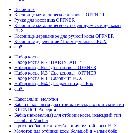
Косовища
Косовище металлическое для косы OFFNER
Ручка для косовища OFFNER
Косовище металлическое с регулируемыми ручками
FUX
Косовище деревянное для ручной косы OFFNER
Косовище деревянное "Премиум класс" FUX
ещё...
Набор косца
Набор косца №7 "HARTSTAHL"
Набор косца №2 "Две коровы" OFFNER
Набор косца №3 "Две коровы" OFFNER
Набор косца №1 "Садовый" FUX
Набор косца №4 "Для дачи и сада" Fux
ещё...
Наковальни, молотки
Бабка наковальня для отбивки косы, австрийский тип
KRENHOF Австрия
Бабка (наковальня) для отбивки косы, немецкий тип
Leonhard Mueller
Приспособление для отбивания ручной косы FUX
Молоток для отбивки косы большой и малый боёк