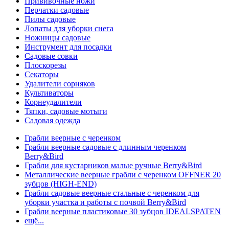
Прививочные ножи
Перчатки садовые
Пилы садовые
Лопаты для уборки снега
Ножницы садовые
Инструмент для посадки
Садовые совки
Плоскорезы
Секаторы
Удалители сорняков
Культиваторы
Корнеудалители
Тяпки, садовые мотыги
Садовая одежда
Грабли веерные с черенком
Грабли веерные садовые с длинным черенком
Berry&Bird
Грабли для кустарников малые ручные Berry&Bird
Металлические веерные грабли с черенком OFFNER 20
зубцов (HIGH-END)
Грабли садовые веерные стальные с черенком для
уборки участка и работы с почвой Berry&Bird
Грабли веерные пластиковые 30 зубцов IDEALSPATEN
ещё...