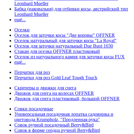
Leonhard Mueller
Бабка (наковальня) для отбивки косы, австрийский тип
Leonhard Mueller
ещё...
Оселки
Оселок для заточки косы "Две коровы" OFFNER
Оселок натуральный для заточки косы "La Royal"
Оселок для заточки натуральный Due Buoi 1030
Стакан для оселка OFFNER пластиковый
Оселок из натурального камня для заточки косы FUX
ещё...
Перчатки для роз
Перчатки для роз Gold Leaf Tough Touch
Скреперы и движки для снега
Движок для снега на колесах OFFNER
Движок для снега пластиковый, большой OFFNER
Совки посадочные
Универсальная посадочная лопатка садовника и
цветовода Krumpholz, "Продленная рука"
Совок ручной посадочный Berry&Bird
Совок в форме сердца ручной Berry&Bird