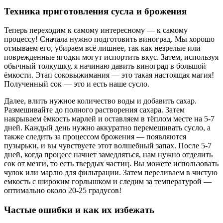
Техника приготовления сусла и брожения
Теперь переходим к самому интересному — к самому
процессу! Сначала нужно подготовить виноград. Мы хорошо
отмываем его, убираем всё лишнее, так как незрелые или
поврежденные ягодки могут испортить вкус. Затем, используя
обычный толкушку, я начинаю давить виноград в большой
ёмкости. Этап соковыжимания — это такая настоящая магия!
Полученный сок — это и есть наше сусло.
Далее, влить нужное количество воды и добавить сахар.
Размешивайте до полного растворения сахара. Затем
накрываем ёмкость марлей и оставляем в тёплом месте на 5-7
дней. Каждый день нужно аккуратно перемешивать сусло, а
также следить за процессом брожения — появляются
пузырьки, и вы чувствуете этот волшебный запах. После 5-7
дней, когда процесс начнет замедляться, нам нужно отделить
сок от мезги, то есть твердых частиц. Вы можете использовать
чулок или марлю для фильтрации. Затем переливаем в чистую
емкость с широким горлышком и следим за температурой —
оптимально около 20-25 градусов!
Частые ошибки и как их избежать