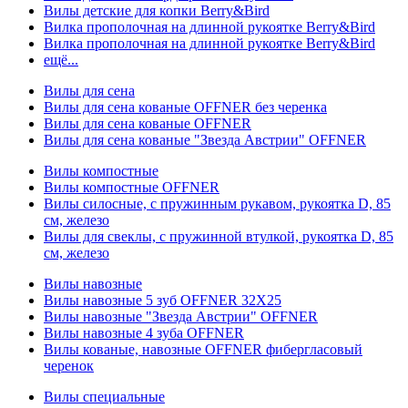
Вилы детские для копки Berry&Bird
Вилка прополочная на длинной рукоятке Berry&Bird
Вилка прополочная на длинной рукоятке Berry&Bird
ещё...
Вилы для сена
Вилы для сена кованые OFFNER без черенка
Вилы для сена кованые OFFNER
Вилы для сена кованые "Звезда Австрии" OFFNER
Вилы компостные
Вилы компостные OFFNER
Вилы силосные, с пружинным рукавом, рукоятка D, 85
см, железо
Вилы для свеклы, с пружинной втулкой, рукоятка D, 85
см, железо
Вилы навозные
Вилы навозные 5 зуб OFFNER 32X25
Вилы навозные "Звезда Австрии" OFFNER
Вилы навозные 4 зуба OFFNER
Вилы кованые, навозные OFFNER фибергласовый
черенок
Вилы специальные