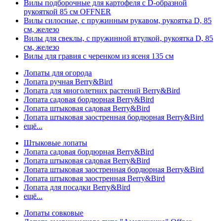
Вилы подборочные для картофеля с D-образной
рукояткой 85 см OFFNER
Вилы силосные, с пружинным рукавом, рукоятка D, 85
см, железо
Вилы для свеклы, с пружинной втулкой, рукоятка D, 85
см, железо
Вилы для гравия с черенком из ясеня 135 см
Лопаты для огорода
Лопата ручная Berry&Bird
Лопата для многолетних растений Berry&Bird
Лопата садовая бордюрная Berry&Bird
Лопата штыковая садовая Berry&Bird
Лопата штыковая заостренная бордюрная Berry&Bird
ещё...
Штыковые лопаты
Лопата садовая бордюрная Berry&Bird
Лопата штыковая садовая Berry&Bird
Лопата штыковая заостренная бордюрная Berry&Bird
Лопата штыковая заостренная Berry&Bird
Лопата для посадки Berry&Bird
ещё...
Лопаты совковые