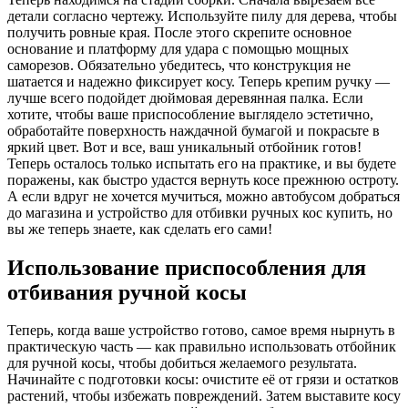
детали согласно чертежу. Используйте пилу для дерева, чтобы
получить ровные края. После этого скрепите основное
основание и платформу для удара с помощью мощных
саморезов. Обязательно убедитесь, что конструкция не
шатается и надежно фиксирует косу. Теперь крепим ручку —
лучше всего подойдет дюймовая деревянная палка. Если
хотите, чтобы ваше приспособление выглядело эстетично,
обработайте поверхность наждачной бумагой и покрасьте в
яркий цвет. Вот и все, ваш уникальный отбойник готов!
Теперь осталось только испытать его на практике, и вы будете
поражены, как быстро удастся вернуть косе прежнюю остроту.
А если вдруг не хочется мучиться, можно автобусом добраться
до магазина и устройство для отбивки ручных кос купить, но
вы же теперь знаете, как сделать его сами!
Использование приспособления для
отбивания ручной косы
Теперь, когда ваше устройство готово, самое время нырнуть в
практическую часть — как правильно использовать отбойник
для ручной косы, чтобы добиться желаемого результата.
Начинайте с подготовки косы: очистите её от грязи и остатков
растений, чтобы избежать повреждений. Затем выставите косу