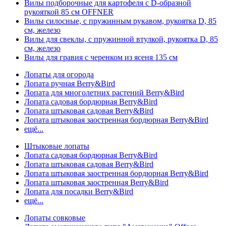
Вилы подборочные для картофеля с D-образной
рукояткой 85 см OFFNER
Вилы силосные, с пружинным рукавом, рукоятка D, 85
см, железо
Вилы для свеклы, с пружинной втулкой, рукоятка D, 85
см, железо
Вилы для гравия с черенком из ясеня 135 см
Лопаты для огорода
Лопата ручная Berry&Bird
Лопата для многолетних растений Berry&Bird
Лопата садовая бордюрная Berry&Bird
Лопата штыковая садовая Berry&Bird
Лопата штыковая заостренная бордюрная Berry&Bird
ещё...
Штыковые лопаты
Лопата садовая бордюрная Berry&Bird
Лопата штыковая садовая Berry&Bird
Лопата штыковая заостренная бордюрная Berry&Bird
Лопата штыковая заостренная Berry&Bird
Лопата для посадки Berry&Bird
ещё...
Лопаты совковые