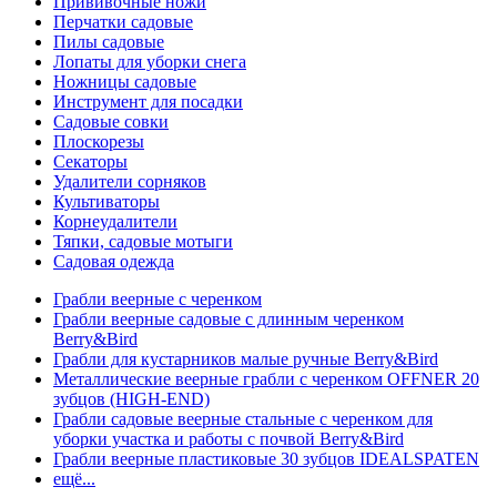
Прививочные ножи
Перчатки садовые
Пилы садовые
Лопаты для уборки снега
Ножницы садовые
Инструмент для посадки
Садовые совки
Плоскорезы
Секаторы
Удалители сорняков
Культиваторы
Корнеудалители
Тяпки, садовые мотыги
Садовая одежда
Грабли веерные с черенком
Грабли веерные садовые с длинным черенком
Berry&Bird
Грабли для кустарников малые ручные Berry&Bird
Металлические веерные грабли с черенком OFFNER 20
зубцов (HIGH-END)
Грабли садовые веерные стальные с черенком для
уборки участка и работы с почвой Berry&Bird
Грабли веерные пластиковые 30 зубцов IDEALSPATEN
ещё...