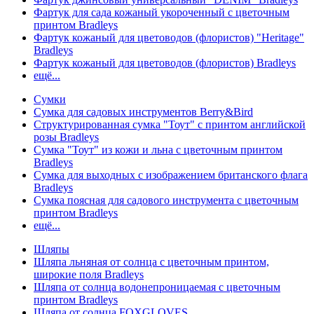
Фартук для сада кожаный укороченный с цветочным
принтом Bradleys
Фартук кожаный для цветоводов (флористов) "Heritage"
Bradleys
Фартук кожаный для цветоводов (флористов) Bradleys
ещё...
Сумки
Сумка для садовых инструментов Berry&Bird
Структурированная сумка "Тоут" с принтом английской
розы Bradleys
Сумка "Тоут" из кожи и льна с цветочным принтом
Bradleys
Сумка для выходных с изображением британского флага
Bradleys
Сумка поясная для садового инструмента с цветочным
принтом Bradleys
ещё...
Шляпы
Шляпа льняная от солнца с цветочным принтом,
широкие поля Bradleys
Шляпа от солнца водонепроницаемая с цветочным
принтом Bradleys
Шляпа от солнца FOXGLOVES