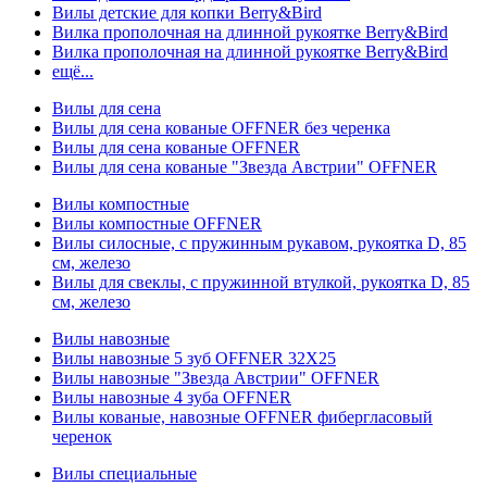
Вилы детские для копки Berry&Bird
Вилка прополочная на длинной рукоятке Berry&Bird
Вилка прополочная на длинной рукоятке Berry&Bird
ещё...
Вилы для сена
Вилы для сена кованые OFFNER без черенка
Вилы для сена кованые OFFNER
Вилы для сена кованые "Звезда Австрии" OFFNER
Вилы компостные
Вилы компостные OFFNER
Вилы силосные, с пружинным рукавом, рукоятка D, 85
см, железо
Вилы для свеклы, с пружинной втулкой, рукоятка D, 85
см, железо
Вилы навозные
Вилы навозные 5 зуб OFFNER 32X25
Вилы навозные "Звезда Австрии" OFFNER
Вилы навозные 4 зуба OFFNER
Вилы кованые, навозные OFFNER фибергласовый
черенок
Вилы специальные