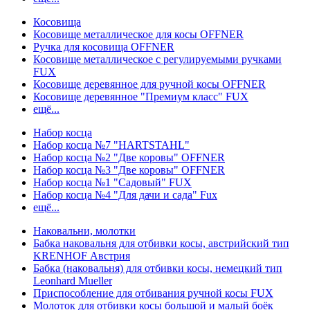
Косовища
Косовище металлическое для косы OFFNER
Ручка для косовища OFFNER
Косовище металлическое с регулируемыми ручками
FUX
Косовище деревянное для ручной косы OFFNER
Косовище деревянное "Премиум класс" FUX
ещё...
Набор косца
Набор косца №7 "HARTSTAHL"
Набор косца №2 "Две коровы" OFFNER
Набор косца №3 "Две коровы" OFFNER
Набор косца №1 "Садовый" FUX
Набор косца №4 "Для дачи и сада" Fux
ещё...
Наковальни, молотки
Бабка наковальня для отбивки косы, австрийский тип
KRENHOF Австрия
Бабка (наковальня) для отбивки косы, немецкий тип
Leonhard Mueller
Приспособление для отбивания ручной косы FUX
Молоток для отбивки косы большой и малый боёк