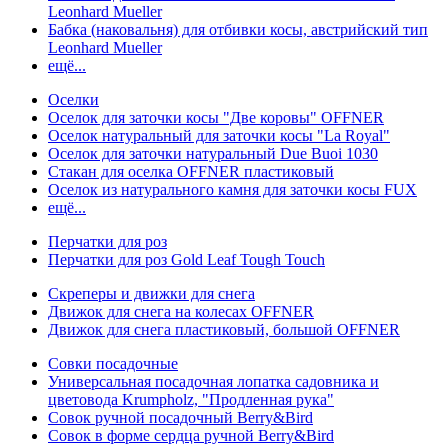
Leonhard Mueller
Бабка (наковальня) для отбивки косы, австрийский тип
Leonhard Mueller
ещё...
Оселки
Оселок для заточки косы "Две коровы" OFFNER
Оселок натуральный для заточки косы "La Royal"
Оселок для заточки натуральный Due Buoi 1030
Стакан для оселка OFFNER пластиковый
Оселок из натурального камня для заточки косы FUX
ещё...
Перчатки для роз
Перчатки для роз Gold Leaf Tough Touch
Скреперы и движки для снега
Движок для снега на колесах OFFNER
Движок для снега пластиковый, большой OFFNER
Совки посадочные
Универсальная посадочная лопатка садовника и
цветовода Krumpholz, "Продленная рука"
Совок ручной посадочный Berry&Bird
Совок в форме сердца ручной Berry&Bird