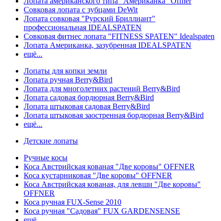
Лопата американского типа "Американка" Offner
Совковая лопата с зубцами DeWit
Лопата совковая "Рурский Бриллиант"
профессиональная IDEALSPATEN
Совковая фитнес лопата "FITNESS SPATEN" Idealspaten
Лопата Американка, зазубренная IDEALSPATEN
ещё...
Лопаты для копки земли
Лопата ручная Berry&Bird
Лопата для многолетних растений Berry&Bird
Лопата садовая бордюрная Berry&Bird
Лопата штыковая садовая Berry&Bird
Лопата штыковая заостренная бордюрная Berry&Bird
ещё...
Детские лопаты
Ручные косы
Коса Австрийская кованая "Две коровы" OFFNER
Коса кустарниковая "Две коровы" OFFNER
Коса Австрийская кованая, для левши "Две коровы"
OFFNER
Коса ручная FUX-Sense 2010
Коса ручная "Садовая" FUX GARDENSENSE
ещё...