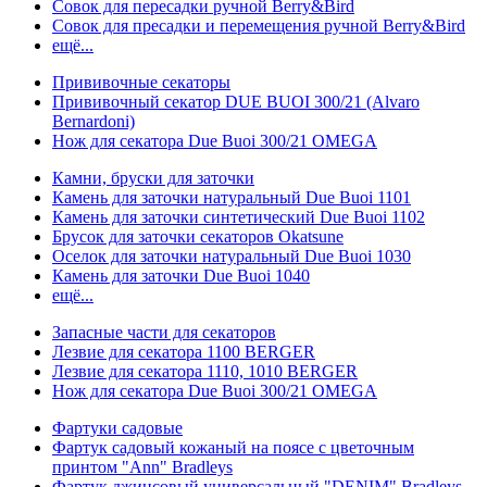
Совок для пересадки ручной Berry&Bird
Совок для пресадки и перемещения ручной Berry&Bird
ещё...
Прививочные секаторы
Прививочный секатор DUE BUOI 300/21 (Alvaro
Bernardoni)
Нож для секатора Due Buoi 300/21 OMEGA
Камни, бруски для заточки
Камень для заточки натуральный Due Buoi 1101
Камень для заточки синтетический Due Buoi 1102
Брусок для заточки секаторов Okatsune
Оселок для заточки натуральный Due Buoi 1030
Камень для заточки Due Buoi 1040
ещё...
Запасные части для секаторов
Лезвие для секатора 1100 BERGER
Лезвие для секатора 1110, 1010 BERGER
Нож для секатора Due Buoi 300/21 OMEGA
Фартуки садовые
Фартук садовый кожаный на поясе с цветочным
принтом "Ann" Bradleys
Фартук джинсовый универсальный "DENIM" Bradleys