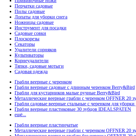
Прививочные ножи
Перчатки садовые
Пилы садовые
Лопаты для уборки снега
Ножницы садовые
Инструмент для посадки
Садовые совки
Плоскорезы
Секаторы
Удалители сорняков
Культиваторы
Корнеудалители
Тяпки, садовые мотыги
Садовая одежда
Грабли веерные с черенком
Грабли веерные садовые с длинным черенком Berry&Bird
Грабли для кустарников малые ручные Berry&Bird
Металлические веерные грабли с черенком OFFNER 20 
Грабли садовые веерные стальные с черенком для уборки 
Грабли веерные пластиковые 30 зубцов IDEALSPATEN
ещё...
Грабли веерные пластинчатые
Металлические веерные грабли с черенком OFFNER 20 
Металлические веерные грабли без черенка OFFNER 20 