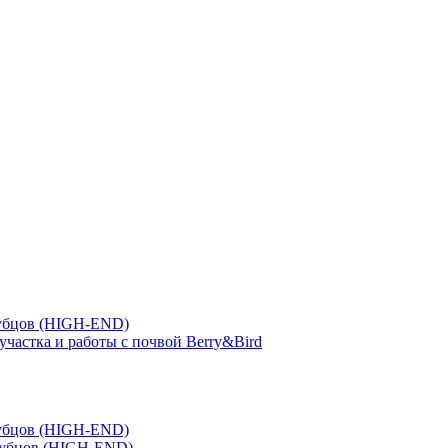
зубцов (HIGH-END)
участка и работы с почвой Berry&Bird
зубцов (HIGH-END)
зубцов (HIGH-END)