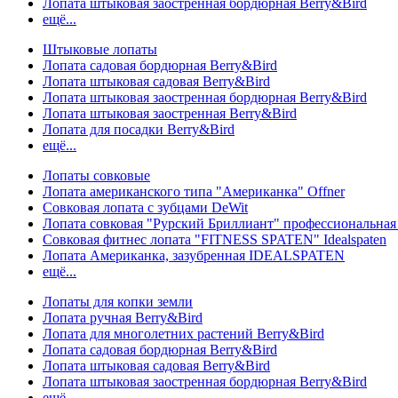
Лопата штыковая заостренная бордюрная Berry&Bird
ещё...
Штыковые лопаты
Лопата садовая бордюрная Berry&Bird
Лопата штыковая садовая Berry&Bird
Лопата штыковая заостренная бордюрная Berry&Bird
Лопата штыковая заостренная Berry&Bird
Лопата для посадки Berry&Bird
ещё...
Лопаты совковые
Лопата американского типа "Американка" Offner
Совковая лопата с зубцами DeWit
Лопата совковая "Рурский Бриллиант" профессиональн
Совковая фитнес лопата "FITNESS SPATEN" Idealspaten
Лопата Американка, зазубренная IDEALSPATEN
ещё...
Лопаты для копки земли
Лопата ручная Berry&Bird
Лопата для многолетних растений Berry&Bird
Лопата садовая бордюрная Berry&Bird
Лопата штыковая садовая Berry&Bird
Лопата штыковая заостренная бордюрная Berry&Bird
ещё...