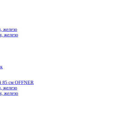
, железо
м, железо
ок
ой 85 см OFFNER
, железо
м, железо