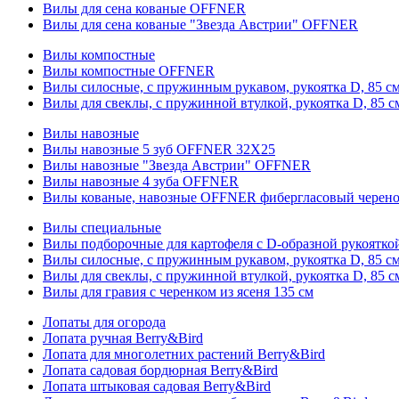
Вилы для сена кованые OFFNER
Вилы для сена кованые "Звезда Австрии" OFFNER
Вилы компостные
Вилы компостные OFFNER
Вилы силосные, с пружинным рукавом, рукоятка D, 85 см
Вилы для свеклы, с пружинной втулкой, рукоятка D, 85 с
Вилы навозные
Вилы навозные 5 зуб OFFNER 32X25
Вилы навозные "Звезда Австрии" OFFNER
Вилы навозные 4 зуба OFFNER
Вилы кованые, навозные OFFNER фибергласовый черен
Вилы специальные
Вилы подборочные для картофеля с D-образной рукоятк
Вилы силосные, с пружинным рукавом, рукоятка D, 85 см
Вилы для свеклы, с пружинной втулкой, рукоятка D, 85 с
Вилы для гравия с черенком из ясеня 135 см
Лопаты для огорода
Лопата ручная Berry&Bird
Лопата для многолетних растений Berry&Bird
Лопата садовая бордюрная Berry&Bird
Лопата штыковая садовая Berry&Bird