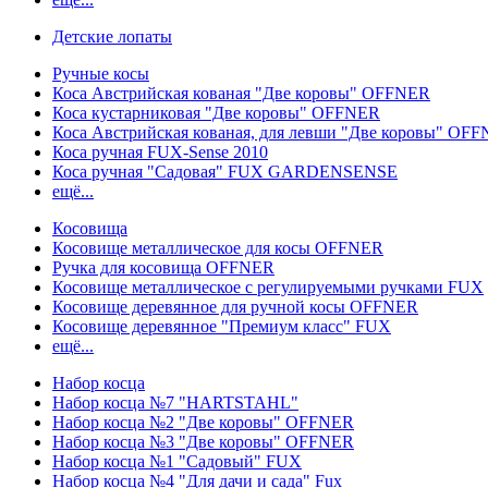
Детские лопаты
Ручные косы
Коса Австрийская кованая "Две коровы" OFFNER
Коса кустарниковая "Две коровы" OFFNER
Коса Австрийская кованая, для левши "Две коровы" OF
Коса ручная FUX-Sense 2010
Коса ручная "Садовая" FUX GARDENSENSE
ещё...
Косовища
Косовище металлическое для косы OFFNER
Ручка для косовища OFFNER
Косовище металлическое с регулируемыми ручками FUX
Косовище деревянное для ручной косы OFFNER
Косовище деревянное "Премиум класс" FUX
ещё...
Набор косца
Набор косца №7 "HARTSTAHL"
Набор косца №2 "Две коровы" OFFNER
Набор косца №3 "Две коровы" OFFNER
Набор косца №1 "Садовый" FUX
Набор косца №4 "Для дачи и сада" Fux