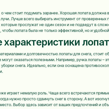
о, о чем стоит подумать заранее. Хорошая лопата должна
лучи. Лучше всего выбирать инструмент от проверенных пр
 которые прослужат не один сезон и не подведут в сложн
 чтобы лопата была не только эффективной, но и удобной
 характеристики лопат
материалами и долговечностью лопаты для снега, стоит о
 могут оказаться полезными. Например, ручка лопаты – э
я уборки снега. Идеально, если она оснащена противоско
и.
оже играет немалую роль. Чаще всего встречаются прямые
огда нужно просто сдвинуть снег в сторону. А вот изогну
е место. Выбор здесь зависит от ваших предпочтений и о