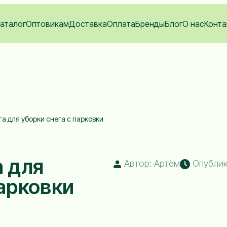
аталог
Оптовикам
Доставка
Оплата
Бренды
Блог
О нас
Конта
га для уборки снега с парковки
а для
Автор: Артём
Опублик
парковки