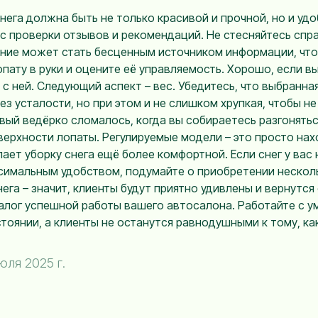
снега должна быть не только красивой и прочной, но и уд
с проверки отзывов и рекомендаций. Не стесняйтесь спр
ние может стать бесценным источником информации, что
пату в руки и оцените её управляемость. Хорошо, если в
 с ней. Следующий аспект – вес. Убедитесь, что выбранна
ез усталости, но при этом и не слишком хрупкая, чтобы н
авый ведёрко сломалось, когда вы собираетесь разгонять
верхности лопаты. Регулируемые модели – это просто на
ает уборку снега ещё более комфортной. Если снег у вас н
ксимальным удобством, подумайте о приобретении несколь
га – значит, клиенты будут приятно удивлены и вернутся 
залог успешной работы вашего автосалона. Работайте с у
тоянии, а клиенты не останутся равнодушными к тому, ка
юля 2025 г.