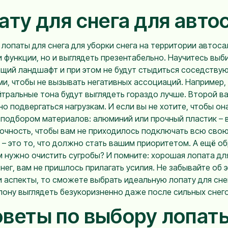
ату для снега для авто
 лопаты для снега для уборки снега на территории автоса
 функции, но и выглядеть презентабельно. Научитесь выб
щий ландшафт и при этом не будут стыдиться соседствую
ми, чтобы не вызывать негативных ассоциаций. Например,
йтральные тона будут выглядеть гораздо лучше. Второй в
но подвергаться нагрузкам. И если вы не хотите, чтобы о
подбором материалов: алюминий или прочный пластик – в
прочность, чтобы вам не приходилось подключать всю сво
 – это то, что должно стать вашим приоритетом. А ещё о
м нужно очистить сугробы? И помните: хорошая лопата дл
нег, вам не пришлось прилагать усилия. Не забывайте об 
и аспекты, то сможете выбрать идеальную лопату для снег
лону выглядеть безукоризненно даже после сильных снег
веты по выбору лопаты