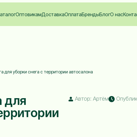
аталог
Оптовикам
Доставка
Оплата
Бренды
Блог
О нас
Конта
га для уборки снега с территории автосалона
а для
Автор: Артём
Опублико
территории