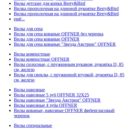
Вилы детские для копки Berry&Bird
Вилка прополочная на длинной рукоятке Berry&Bird
Вилка прополочная на длинной рукоятке Berry&Bird
ещё...
Вилы для сена
Вилы для сена кованые OFFNER без черенка
Вилы для сена кованые OFFNER
Вилы для сена кованые "Звезда Австрии" OFFNER
Вилы компостные
Вилы компостные OFFNER
Вилы силосные, с пружинным рукавом, рукоятка D, 85
см, железо
Вилы для свеклы, с пружинной втулкой, рукоятка D, 85
см, железо
Вилы навозные
Вилы навозные 5 зуб OFFNER 32X25
Вилы навозные "Звезда Австрии" OFFNER
Вилы навозные 4 зуба OFFNER
Вилы кованые, навозные OFFNER фибергласовый
черенок
Вилы специальные