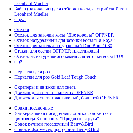
Leonhard Mueller
Бабка (наковальня) для отбивки косы, австрийский тип
Leonhard Mueller
ещё...
Оселки
Оселок для заточки косы "Две коровы" OFFNER
Оселок натуральный для заточки косы "La Royal"
Оселок для заточки натуральный Due Buoi 1030
Стакан для оселка OFFNER пластиковый
Оселок из натурального камня для заточки косы FUX
ещё...
Перчатки для роз
Перчатки для роз Gold Leaf Tough Touch
Скреперы и движки для снега
Движок для снега на колесах OFFNER
Движок для снега пластиковый, большой OFFNER
Совки посадочные
Универсальная посадочная лопатка садовника и
цветовода Krumpholz, "Продленная рука"
Совок ручной посадочный Berry&Bird
Совок в форме сердца ручной Berry&Bird