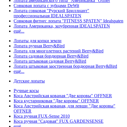
Лопата американского типа "Американка" Offner
Совковая лопата с зубцами DeWit
Лопата совковая "Рурский Бриллиант"
профессиональная IDEALSPATEN
Совковая фитнес лопата "FITNESS SPATEN" Idealspaten
Лопата Американка, зазубренная IDEALSPATEN
ещё...
Лопаты для копки земли
Лопата ручная Berry&Bird
Лопата для многолетних растений Berry&Bird
Лопата садовая бордюрная Berry&Bird
Лопата штыковая садовая Berry&Bird
Лопата штыковая заостренная бордюрная Berry&Bird
ещё...
Детские лопаты
Ручные косы
Коса Австрийская кованая "Две коровы" OFFNER
Коса кустарниковая "Две коровы" OFFNER
Коса Австрийская кованая, для левши "Две коровы"
OFFNER
Коса ручная FUX-Sense 2010
Коса ручная "Садовая" FUX GARDENSENSE
ещё...