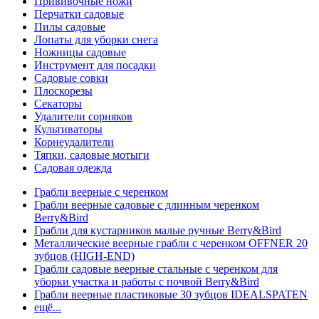
Прививочные ножи
Перчатки садовые
Пилы садовые
Лопаты для уборки снега
Ножницы садовые
Инструмент для посадки
Садовые совки
Плоскорезы
Секаторы
Удалители сорняков
Культиваторы
Корнеудалители
Тяпки, садовые мотыги
Садовая одежда
Грабли веерные с черенком
Грабли веерные садовые с длинным черенком
Berry&Bird
Грабли для кустарников малые ручные Berry&Bird
Металлические веерные грабли с черенком OFFNER 20
зубцов (HIGH-END)
Грабли садовые веерные стальные с черенком для
уборки участка и работы с почвой Berry&Bird
Грабли веерные пластиковые 30 зубцов IDEALSPATEN
ещё...