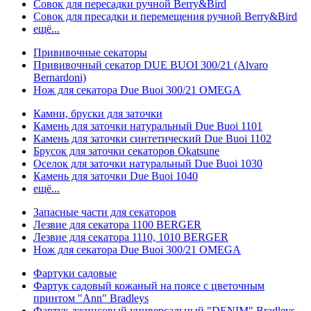
Совок для пересадки ручной Berry&Bird
Совок для пресадки и перемещения ручной Berry&Bird
ещё...
Прививочные секаторы
Прививочный секатор DUE BUOI 300/21 (Alvaro
Bernardoni)
Нож для секатора Due Buoi 300/21 OMEGA
Камни, бруски для заточки
Камень для заточки натуральный Due Buoi 1101
Камень для заточки синтетический Due Buoi 1102
Брусок для заточки секаторов Okatsune
Оселок для заточки натуральный Due Buoi 1030
Камень для заточки Due Buoi 1040
ещё...
Запасные части для секаторов
Лезвие для секатора 1100 BERGER
Лезвие для секатора 1110, 1010 BERGER
Нож для секатора Due Buoi 300/21 OMEGA
Фартуки садовые
Фартук садовый кожаный на поясе с цветочным
принтом "Ann" Bradleys
Фартук джинсовый универсальный "DENIM" Bradleys