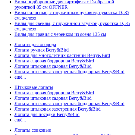
Вилы подборочные для картофеля с D-образной
рукояткой 85 см OFFNER
Вилы силосные, с пружинным рукавом, рукоятка D, 85
см, железо
Вилы для свеклы, с пружинной втулкой, рукоятка D, 85
см, железо
Вилы для гравия с черенком из ясеня 135 см
Лопаты для огорода
Лопата ручная Berry&Bird
Лопата для многолетних растений Berry&Bird
Лопата садовая бордюрная Berry&Bird
Лопата штыковая садовая Berry&Bird
Лопата штыковая заостренная бордюрная Berry&Bird
ещё...
Штыковые лопаты
Лопата садовая бордюрная Berry&Bird
Лопата штыковая садовая Berry&Bird
Лопата штыковая заостренная бордюрная Berry&Bird
Лопата штыковая заостренная Berry&Bird
Лопата для посадки Berry&Bird
ещё...
Лопаты совковые