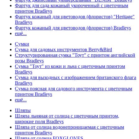
Фартук для сада кожаный укороченный с цветочным
принтом Bradleys
Фартук кожаный для цветоводов (флористов) "Heritage"
Bradleys
Фартук кожаный для цветоводов (флористов) Bradleys
ещё...
Сумки
Сумка для садовых инструментов Berry&Bird
Структурированная сумка "Тоут" с принтом английской
розы Bradleys
Сумка "Тоут" из кожи и льна с цветочным принтом
Bradleys
Сумка для выходных с изображением британского флага
Bradleys
Сумка поясная для садового инструмента с цветочным
принтом Bradleys
ещё...
Шляпы
Шляпа льняная от солнца с цветочным принтом,
широкие поля Bradleys
Шляпа от солнца водонепроницаемая с цветочным
принтом Bradleys
Шляпа от солнца FOXGLOVES