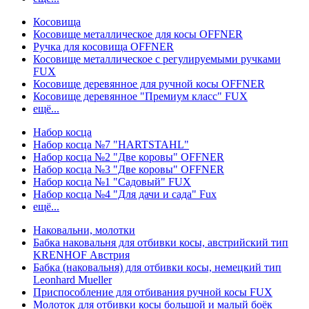
Косовища
Косовище металлическое для косы OFFNER
Ручка для косовища OFFNER
Косовище металлическое с регулируемыми ручками
FUX
Косовище деревянное для ручной косы OFFNER
Косовище деревянное "Премиум класс" FUX
ещё...
Набор косца
Набор косца №7 "HARTSTAHL"
Набор косца №2 "Две коровы" OFFNER
Набор косца №3 "Две коровы" OFFNER
Набор косца №1 "Садовый" FUX
Набор косца №4 "Для дачи и сада" Fux
ещё...
Наковальни, молотки
Бабка наковальня для отбивки косы, австрийский тип
KRENHOF Австрия
Бабка (наковальня) для отбивки косы, немецкий тип
Leonhard Mueller
Приспособление для отбивания ручной косы FUX
Молоток для отбивки косы большой и малый боёк