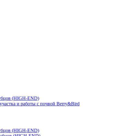
зубцов (HIGH-END)
участка и работы с почвой Berry&Bird
зубцов (HIGH-END)
зубцов (HIGH-END)