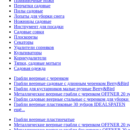
Прививочные ножи
Перчатки садовые
Пилы садовые
Лопаты для уборки снега
Ножницы садовые
Инструмент для посадки
Садовые совки
Плоскорезы
Секаторы
Удалители сорняков
Культиваторы
Корнеудалители
Тяпки, садовые мотыги
Садовая одежда
Грабли веерные с черенком
Грабли веерные садовые с длинным черенком Berry&Bird
Грабли для кустарников малые ручные Berry&Bird
Металлические веерные грабли с черенком OFFNER 20 
Грабли садовые веерные стальные с черенком для уборки 
Грабли веерные пластиковые 30 зубцов IDEALSPATEN
ещё...
Грабли веерные пластинчатые
Металлические веерные грабли с черенком OFFNER 20 
Металлические веерные грабли без черенка OFFNER 20 