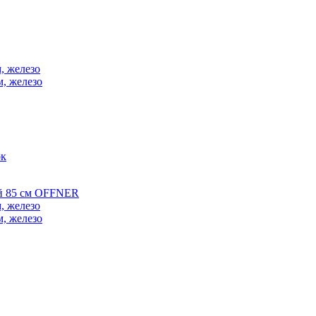
, железо
м, железо
ок
ой 85 см OFFNER
, железо
м, железо