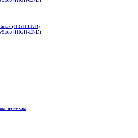
зубцов (HIGH-END)
зубцов (HIGH-END)
ным черенком