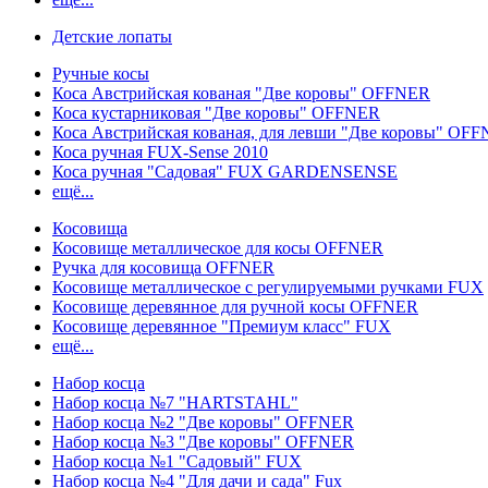
Детские лопаты
Ручные косы
Коса Австрийская кованая "Две коровы" OFFNER
Коса кустарниковая "Две коровы" OFFNER
Коса Австрийская кованая, для левши "Две коровы" OF
Коса ручная FUX-Sense 2010
Коса ручная "Садовая" FUX GARDENSENSE
ещё...
Косовища
Косовище металлическое для косы OFFNER
Ручка для косовища OFFNER
Косовище металлическое с регулируемыми ручками FUX
Косовище деревянное для ручной косы OFFNER
Косовище деревянное "Премиум класс" FUX
ещё...
Набор косца
Набор косца №7 "HARTSTAHL"
Набор косца №2 "Две коровы" OFFNER
Набор косца №3 "Две коровы" OFFNER
Набор косца №1 "Садовый" FUX
Набор косца №4 "Для дачи и сада" Fux