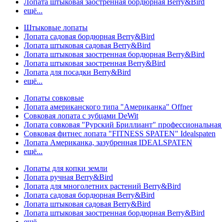
Лопата штыковая заостренная бордюрная Berry&Bird
ещё...
Штыковые лопаты
Лопата садовая бордюрная Berry&Bird
Лопата штыковая садовая Berry&Bird
Лопата штыковая заостренная бордюрная Berry&Bird
Лопата штыковая заостренная Berry&Bird
Лопата для посадки Berry&Bird
ещё...
Лопаты совковые
Лопата американского типа "Американка" Offner
Совковая лопата с зубцами DeWit
Лопата совковая "Рурский Бриллиант" профессиональн
Совковая фитнес лопата "FITNESS SPATEN" Idealspaten
Лопата Американка, зазубренная IDEALSPATEN
ещё...
Лопаты для копки земли
Лопата ручная Berry&Bird
Лопата для многолетних растений Berry&Bird
Лопата садовая бордюрная Berry&Bird
Лопата штыковая садовая Berry&Bird
Лопата штыковая заостренная бордюрная Berry&Bird
ещё...