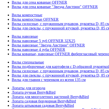
Вилы для сена кованые OFFNER
Вилы для сена кованые "Звезда Австрии" OFFNER
Вилы компостные
Вилы компостные OFFNER
Вилы силосные, с пружинным рукавом, рукоятка D, 85 см
Вилы для свеклы, с пружинной втулкой, рукоятка D, 85 с
Вилы навозные
Вилы навозные 5 зуб OFFNER 32X25
Вилы навозные "Звезда Австрии" OFFNER
Вилы навозные 4 зуба OFFNER
Вилы кованые, навозные OFFNER фибергласовый черен
Вилы специальные
Вилы подборочные для картофеля с D-образной рукоятк
Вилы силосные, с пружинным рукавом, рукоятка D, 85 см
Вилы для свеклы, с пружинной втулкой, рукоятка D, 85 с
Вилы для гравия с черенком из ясеня 135 см
Лопаты для огорода
Лопата ручная Berry&Bird
Лопата для многолетних растений Berry&Bird
Лопата садовая бордюрная Berry&Bird
Лопата штыковая садовая Berry&Bird