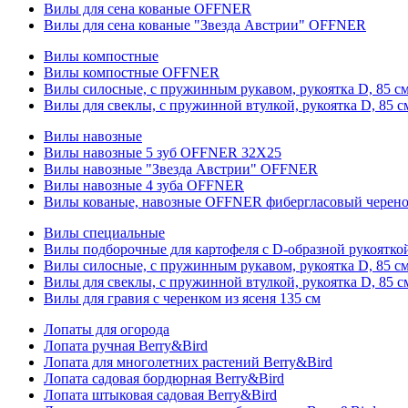
Вилы для сена кованые OFFNER
Вилы для сена кованые "Звезда Австрии" OFFNER
Вилы компостные
Вилы компостные OFFNER
Вилы силосные, с пружинным рукавом, рукоятка D, 85 см
Вилы для свеклы, с пружинной втулкой, рукоятка D, 85 с
Вилы навозные
Вилы навозные 5 зуб OFFNER 32X25
Вилы навозные "Звезда Австрии" OFFNER
Вилы навозные 4 зуба OFFNER
Вилы кованые, навозные OFFNER фибергласовый черен
Вилы специальные
Вилы подборочные для картофеля с D-образной рукоятк
Вилы силосные, с пружинным рукавом, рукоятка D, 85 см
Вилы для свеклы, с пружинной втулкой, рукоятка D, 85 с
Вилы для гравия с черенком из ясеня 135 см
Лопаты для огорода
Лопата ручная Berry&Bird
Лопата для многолетних растений Berry&Bird
Лопата садовая бордюрная Berry&Bird
Лопата штыковая садовая Berry&Bird