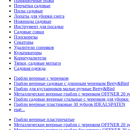
Прививочные ножи
Перчатки садовые
Пилы садовые
Лопаты для уборки снега
Ножницы садовые
Инструмент для посадки
Садовые совки
Плоскорезы
Секаторы
Удалители сорняков
Культиваторы
Корнеудалители
Тяпки, садовые мотыги
Садовая одежда
Грабли веерные с черенком
Грабли веерные садовые с длинным черенком Berry&Bird
Грабли для кустарников малые ручные Berry&Bird
Металлические веерные грабли с черенком OFFNER 20 
Грабли садовые веерные стальные с черенком для уборки 
Грабли веерные пластиковые 30 зубцов IDEALSPATEN
ещё...
Грабли веерные пластинчатые
Металлические веерные грабли с черенком OFFNER 20 
Металлические веерные грабли без черенка OFFNER 20 