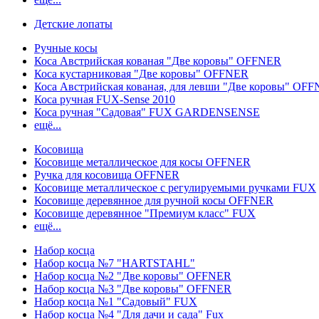
Детские лопаты
Ручные косы
Коса Австрийская кованая "Две коровы" OFFNER
Коса кустарниковая "Две коровы" OFFNER
Коса Австрийская кованая, для левши "Две коровы" OF
Коса ручная FUX-Sense 2010
Коса ручная "Садовая" FUX GARDENSENSE
ещё...
Косовища
Косовище металлическое для косы OFFNER
Ручка для косовища OFFNER
Косовище металлическое с регулируемыми ручками FUX
Косовище деревянное для ручной косы OFFNER
Косовище деревянное "Премиум класс" FUX
ещё...
Набор косца
Набор косца №7 "HARTSTAHL"
Набор косца №2 "Две коровы" OFFNER
Набор косца №3 "Две коровы" OFFNER
Набор косца №1 "Садовый" FUX
Набор косца №4 "Для дачи и сада" Fux