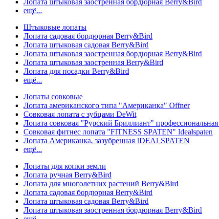
Лопата штыковая заостренная бордюрная Berry&Bird
ещё...
Штыковые лопаты
Лопата садовая бордюрная Berry&Bird
Лопата штыковая садовая Berry&Bird
Лопата штыковая заостренная бордюрная Berry&Bird
Лопата штыковая заостренная Berry&Bird
Лопата для посадки Berry&Bird
ещё...
Лопаты совковые
Лопата американского типа "Американка" Offner
Совковая лопата с зубцами DeWit
Лопата совковая "Рурский Бриллиант" профессиональн
Совковая фитнес лопата "FITNESS SPATEN" Idealspaten
Лопата Американка, зазубренная IDEALSPATEN
ещё...
Лопаты для копки земли
Лопата ручная Berry&Bird
Лопата для многолетних растений Berry&Bird
Лопата садовая бордюрная Berry&Bird
Лопата штыковая садовая Berry&Bird
Лопата штыковая заостренная бордюрная Berry&Bird
ещё...