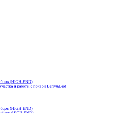
зубцов (HIGH-END)
участка и работы с почвой Berry&Bird
зубцов (HIGH-END)
зубцов (HIGH-END)