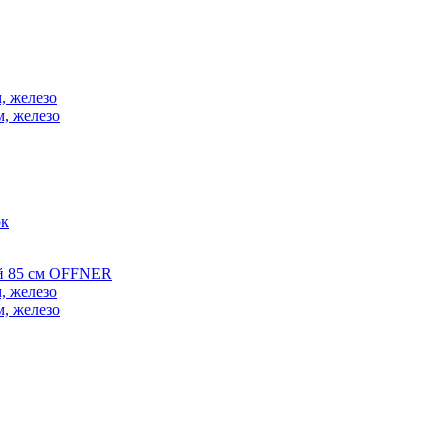
, железо
м, железо
ок
ой 85 см OFFNER
, железо
м, железо