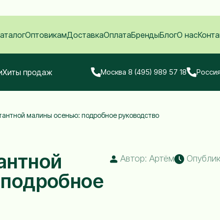
аталог
Оптовикам
Доставка
Оплата
Бренды
Блог
О нас
Конта
и
Хиты продаж
Москва 8 (495) 989 57 18
Россия
тантной малины осенью: подробное руководство
антной
Автор: Артём
Опублико
 подробное