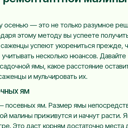
 осенью — это не только разумное реш
одаря этому методу вы успеете получи
 саженцы успеют укорениться прежде, ч
 учитывать несколько нюансов. Давайте 
садочной ямы, какое расстояние остави
саженцы и мульчировать их.
очных ям
— посевных ям. Размер ямы непосредстве
й малины приживутся и начнут расти. Я
тре. Это даст корням достаточно места 