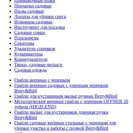
Прививочные ножи
Перчатки садовые
Пилы садовые
Лопаты для уборки снега
Ножницы садовые
Инструмент для посадки
Садовые совки
Плоскорезы
Секаторы
Удалители сорняков
Культиваторы
Корнеудалители
Тяпки, садовые мотыги
Садовая одежда
Грабли веерные с черенком
Грабли веерные садовые с длинным черенком
Berry&Bird
Грабли для кустарников малые ручные Berry&Bird
Металлические веерные грабли с черенком OFFNER 20
зубцов (HIGH-END)
Грабли малые для кустарников длинная ручка
Berry&Bird
Грабли садовые веерные стальные с черенком для
уборки участка и работы с почвой Berry&Bird