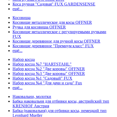
Коса ручная "Садовая" FUX GARDENSENSE
ещё...
Косовища
Косовище металлическое для косы OFFNER
Ручка для косовища OFFNER
Косовище металлическое с регулируемыми ручками
FUX
Косовище деревянное для ручной косы OFFNER
Косовище деревянное "Премиум класс" FUX
ещё...
Набор косца
Набор косца №7 "HARTSTAHL"
Набор косца №2 "Две коровы" OFFNER
Набор косца №3 "Две коровы" OFFNER
Набор косца №1 "Садовый" FUX
Набор косца №4 "Для дачи и сада" Fux
ещё...
Наковальни, молотки
Бабка наковальня для отбивки косы, австрийский тип
KRENHOF Австрия
Бабка (наковальня) для отбивки косы, немецкий тип
Leonhard Mueller