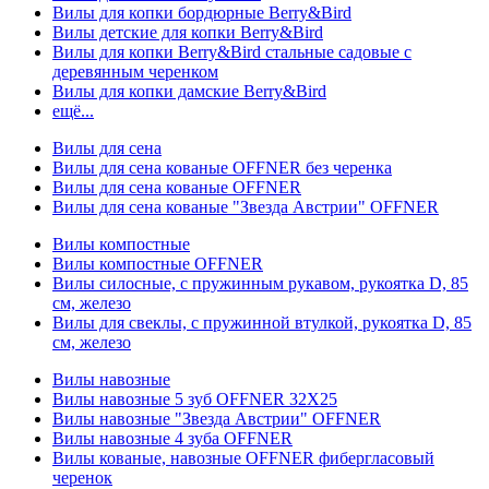
Вилы для копки бордюрные Berry&Bird
Вилы детские для копки Berry&Bird
Вилы для копки Berry&Bird стальные садовые с
деревянным черенком
Вилы для копки дамские Berry&Bird
ещё...
Вилы для сена
Вилы для сена кованые OFFNER без черенка
Вилы для сена кованые OFFNER
Вилы для сена кованые "Звезда Австрии" OFFNER
Вилы компостные
Вилы компостные OFFNER
Вилы силосные, с пружинным рукавом, рукоятка D, 85
см, железо
Вилы для свеклы, с пружинной втулкой, рукоятка D, 85
см, железо
Вилы навозные
Вилы навозные 5 зуб OFFNER 32X25
Вилы навозные "Звезда Австрии" OFFNER
Вилы навозные 4 зуба OFFNER
Вилы кованые, навозные OFFNER фибергласовый
черенок