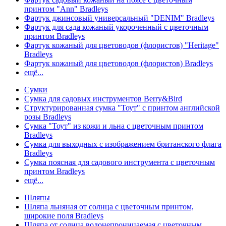
принтом "Ann" Bradleys
Фартук джинсовый универсальный "DENIM" Bradleys
Фартук для сада кожаный укороченный с цветочным
принтом Bradleys
Фартук кожаный для цветоводов (флористов) "Heritage"
Bradleys
Фартук кожаный для цветоводов (флористов) Bradleys
ещё...
Сумки
Сумка для садовых инструментов Berry&Bird
Структурированная сумка "Тоут" с принтом английской
розы Bradleys
Сумка "Тоут" из кожи и льна с цветочным принтом
Bradleys
Сумка для выходных с изображением британского флага
Bradleys
Сумка поясная для садового инструмента с цветочным
принтом Bradleys
ещё...
Шляпы
Шляпа льняная от солнца с цветочным принтом,
широкие поля Bradleys
Шляпа от солнца водонепроницаемая с цветочным