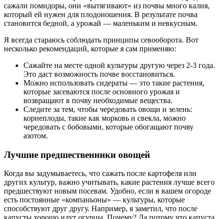
сажали помидоры, они «вытягивают» из почвы много калия,
который ей нужен для плодоношения. В результате почва
становится бедной, а урожай — маленьким и невкусным.
Я всегда стараюсь соблюдать принципы севооборота. Вот
несколько рекомендаций, которые я сам применяю:
Сажайте на месте одной культуры другую через 2-3 года.
Это даст возможность почве восстановиться.
Можно использовать сидераты — это такие растения,
которые засеваются после основного урожая и
возвращают в почву необходимые вещества.
Следите за тем, чтобы чередовать овощи и зелень:
корнеплоды, такие как морковь и свекла, можно
чередовать с бобовыми, которые обогащают почву
азотом.
Лучшие предшественники овощей
Когда вы задумываетесь, что сажать после картофеля или
других культур, важно учитывать, какие растения лучше всего
предшествуют новым посевам. Удобно, если в вашем огороде
есть постоянные «компаньоны» — культуры, которые
способствуют друг другу. Например, я заметил, что после
капусты хорошо идут огурцы. Почему? Да потому что капуста