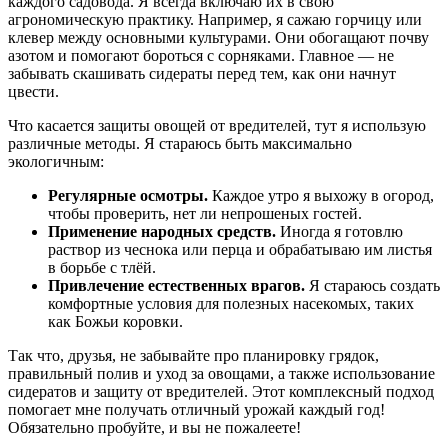
каждого садовода. Я всегда включаю их в свою
агрономическую практику. Например, я сажаю горчицу или
клевер между основными культурами. Они обогащают почву
азотом и помогают бороться с сорняками. Главное — не
забывать скашивать сидераты перед тем, как они начнут
цвести.
Что касается защиты овощей от вредителей, тут я использую
различные методы. Я стараюсь быть максимально
экологичным:
Регулярные осмотры.
Каждое утро я выхожу в огород,
чтобы проверить, нет ли непрошеных гостей.
Применение народных средств.
Иногда я готовлю
раствор из чеснока или перца и обрабатываю им листья
в борьбе с тлёй.
Привлечение естественных врагов.
Я стараюсь создать
комфортные условия для полезных насекомых, таких
как Божьи коровки.
Так что, друзья, не забывайте про планировку грядок,
правильный полив и уход за овощами, а также использование
сидератов и защиту от вредителей. Этот комплексный подход
помогает мне получать отличный урожай каждый год!
Обязательно пробуйте, и вы не пожалеете!