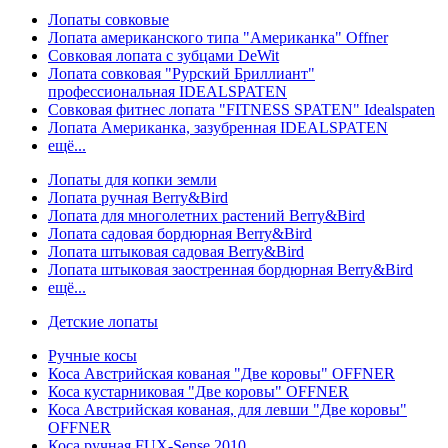
Лопаты совковые
Лопата американского типа "Американка" Offner
Совковая лопата с зубцами DeWit
Лопата совковая "Рурский Бриллиант"
профессиональная IDEALSPATEN
Совковая фитнес лопата "FITNESS SPATEN" Idealspaten
Лопата Американка, зазубренная IDEALSPATEN
ещё...
Лопаты для копки земли
Лопата ручная Berry&Bird
Лопата для многолетних растений Berry&Bird
Лопата садовая бордюрная Berry&Bird
Лопата штыковая садовая Berry&Bird
Лопата штыковая заостренная бордюрная Berry&Bird
ещё...
Детские лопаты
Ручные косы
Коса Австрийская кованая "Две коровы" OFFNER
Коса кустарниковая "Две коровы" OFFNER
Коса Австрийская кованая, для левши "Две коровы"
OFFNER
Коса ручная FUX-Sense 2010