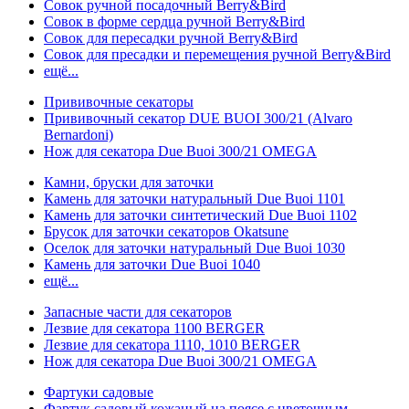
Совок ручной посадочный Berry&Bird
Совок в форме сердца ручной Berry&Bird
Совок для пересадки ручной Berry&Bird
Совок для пресадки и перемещения ручной Berry&Bird
ещё...
Прививочные секаторы
Прививочный секатор DUE BUOI 300/21 (Alvaro
Bernardoni)
Нож для секатора Due Buoi 300/21 OMEGA
Камни, бруски для заточки
Камень для заточки натуральный Due Buoi 1101
Камень для заточки синтетический Due Buoi 1102
Брусок для заточки секаторов Okatsune
Оселок для заточки натуральный Due Buoi 1030
Камень для заточки Due Buoi 1040
ещё...
Запасные части для секаторов
Лезвие для секатора 1100 BERGER
Лезвие для секатора 1110, 1010 BERGER
Нож для секатора Due Buoi 300/21 OMEGA
Фартуки садовые
Фартук садовый кожаный на поясе с цветочным