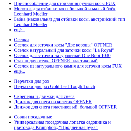
Приспособление для отбивания ручной косы FUX
Молоток для отбивки косы большой и малый боёк
Leonhard Mueller
Бабка (наковальня) для отбивки косы, австрийский тип
Leonhard Mueller
ещё...
Оселки
Оселок для заточки косы "Две коровы" OFFNER
Оселок натуральный для заточки косы "La Royal"
Оселок для заточки натуральный Due Buoi 1030
Стакан для оселка OFFNER пластиковый
Оселок из натурального камня для заточки косы FUX
ещё...
Перчатки для роз
Перчатки для роз Gold Leaf Tough Touch
Скреперы и движки для снега
Движок для снега на колесах OFFNER
Движок для снега пластиковый, большой OFFNER
Совки посадочные
Универсальная посадочная лопатка садовника и
цветовода Krumpholz, "Продленная рука"