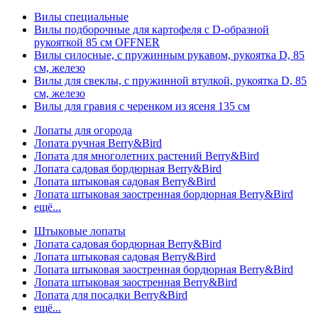
Вилы специальные
Вилы подборочные для картофеля с D-образной
рукояткой 85 см OFFNER
Вилы силосные, с пружинным рукавом, рукоятка D, 85
см, железо
Вилы для свеклы, с пружинной втулкой, рукоятка D, 85
см, железо
Вилы для гравия с черенком из ясеня 135 см
Лопаты для огорода
Лопата ручная Berry&Bird
Лопата для многолетних растений Berry&Bird
Лопата садовая бордюрная Berry&Bird
Лопата штыковая садовая Berry&Bird
Лопата штыковая заостренная бордюрная Berry&Bird
ещё...
Штыковые лопаты
Лопата садовая бордюрная Berry&Bird
Лопата штыковая садовая Berry&Bird
Лопата штыковая заостренная бордюрная Berry&Bird
Лопата штыковая заостренная Berry&Bird
Лопата для посадки Berry&Bird
ещё...