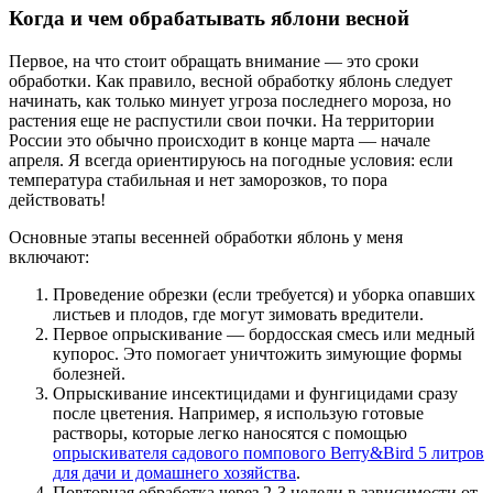
Когда и чем обрабатывать яблони весной
Первое, на что стоит обращать внимание — это сроки
обработки. Как правило, весной обработку яблонь следует
начинать, как только минует угроза последнего мороза, но
растения еще не распустили свои почки. На территории
России это обычно происходит в конце марта — начале
апреля. Я всегда ориентируюсь на погодные условия: если
температура стабильная и нет заморозков, то пора
действовать!
Основные этапы весенней обработки яблонь у меня
включают:
Проведение обрезки (если требуется) и уборка опавших
листьев и плодов, где могут зимовать вредители.
Первое опрыскивание — бордосская смесь или медный
купорос. Это помогает уничтожить зимующие формы
болезней.
Опрыскивание инсектицидами и фунгицидами сразу
после цветения. Например, я использую готовые
растворы, которые легко наносятся с помощью
опрыскивателя садового помпового Berry&Bird 5 литров
для дачи и домашнего хозяйства
.
Повторная обработка через 2-3 недели в зависимости от