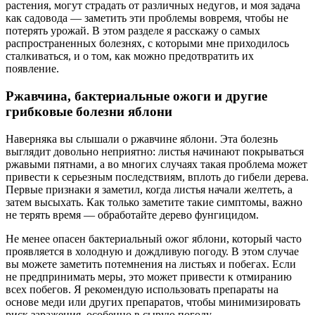
растения, могут страдать от различных недугов, и моя задача
как садовода — заметить эти проблемы вовремя, чтобы не
потерять урожай. В этом разделе я расскажу о самых
распространенных болезнях, с которыми мне приходилось
сталкиваться, и о том, как можно предотвратить их
появление.
Ржавчина, бактериальные ожоги и другие
грибковые болезни яблони
Наверняка вы слышали о ржавчине яблони. Эта болезнь
выглядит довольно неприятно: листья начинают покрываться
ржавыми пятнами, а во многих случаях такая проблема может
привести к серьезным последствиям, вплоть до гибели дерева.
Первые признаки я заметил, когда листья начали желтеть, а
затем высыхать. Как только заметите такие симптомы, важно
не терять время — обработайте дерево фунгицидом.
Не менее опасен бактериальный ожог яблони, который часто
проявляется в холодную и дождливую погоду. В этом случае
вы можете заметить потемнения на листьях и побегах. Если
не предпринимать меры, это может привести к отмиранию
всех побегов. Я рекомендую использовать препараты на
основе меди или других препаратов, чтобы минимизировать
риск заражения, особенно в сырую погоду.