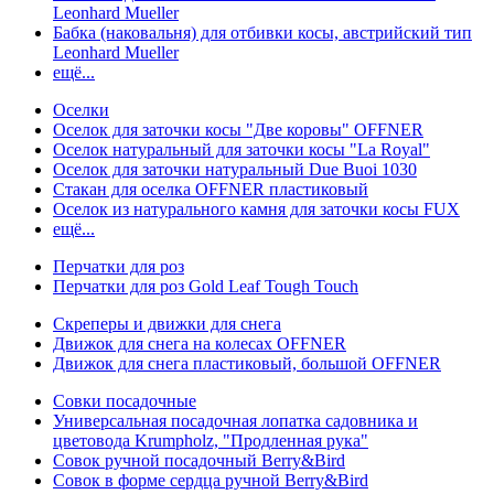
Leonhard Mueller
Бабка (наковальня) для отбивки косы, австрийский тип
Leonhard Mueller
ещё...
Оселки
Оселок для заточки косы "Две коровы" OFFNER
Оселок натуральный для заточки косы "La Royal"
Оселок для заточки натуральный Due Buoi 1030
Стакан для оселка OFFNER пластиковый
Оселок из натурального камня для заточки косы FUX
ещё...
Перчатки для роз
Перчатки для роз Gold Leaf Tough Touch
Скреперы и движки для снега
Движок для снега на колесах OFFNER
Движок для снега пластиковый, большой OFFNER
Совки посадочные
Универсальная посадочная лопатка садовника и
цветовода Krumpholz, "Продленная рука"
Совок ручной посадочный Berry&Bird
Совок в форме сердца ручной Berry&Bird