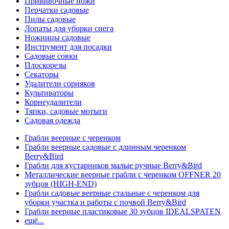
Прививочные ножи
Перчатки садовые
Пилы садовые
Лопаты для уборки снега
Ножницы садовые
Инструмент для посадки
Садовые совки
Плоскорезы
Секаторы
Удалители сорняков
Культиваторы
Корнеудалители
Тяпки, садовые мотыги
Садовая одежда
Грабли веерные с черенком
Грабли веерные садовые с длинным черенком
Berry&Bird
Грабли для кустарников малые ручные Berry&Bird
Металлические веерные грабли с черенком OFFNER 20
зубцов (HIGH-END)
Грабли садовые веерные стальные с черенком для
уборки участка и работы с почвой Berry&Bird
Грабли веерные пластиковые 30 зубцов IDEALSPATEN
ещё...