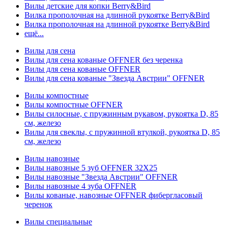
Вилы детские для копки Berry&Bird
Вилка прополочная на длинной рукоятке Berry&Bird
Вилка прополочная на длинной рукоятке Berry&Bird
ещё...
Вилы для сена
Вилы для сена кованые OFFNER без черенка
Вилы для сена кованые OFFNER
Вилы для сена кованые "Звезда Австрии" OFFNER
Вилы компостные
Вилы компостные OFFNER
Вилы силосные, с пружинным рукавом, рукоятка D, 85
см, железо
Вилы для свеклы, с пружинной втулкой, рукоятка D, 85
см, железо
Вилы навозные
Вилы навозные 5 зуб OFFNER 32X25
Вилы навозные "Звезда Австрии" OFFNER
Вилы навозные 4 зуба OFFNER
Вилы кованые, навозные OFFNER фибергласовый
черенок
Вилы специальные