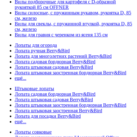
Вилы подборочные для картофеля с D-образной
рукояткой 85 см OFFNER
Вилы силосные, с пружинным рукавом, рукоятка D, 85
см, железо
Вилы для свеклы, с пружинной втулкой, рукоятка D, 85
см, железо
Вилы для гравия с черенком из ясеня 135 см
Лопаты для огорода
Лопата ручная Berry&Bird
Лопата для многолетних растений Berry&Bird
Лопата садовая бордюрная Berry&Bird
Лопата штыковая садовая Berry&Bird
Лопата штыковая заостренная бордюрная Berry&Bird
ещё...
Штыковые лопаты
Лопата садовая бордюрная Berry&Bird
Лопата штыковая садовая Berry&Bird
Лопата штыковая заостренная бордюрная Berry&Bird
Лопата штыковая заостренная Berry&Bird
Лопата для посадки Berry&Bird
ещё...
Лопаты совковые