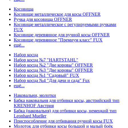
Косовища
Косовище металлическое для косы OFFNER
Ручка для косовища OFFNER
Косовище металлическое с регулируемыми ручками
FUX
Косовище деревянное для ручной косы OFFNER
Косовище деревянное "Премиум класс" FUX
ещё...
Набор косца
Набор косца №7 "HARTSTAHL"
Набор косца №2 "Две коровы" OFFNER
Набор косца №3 "Две коровы" OFFNER
Набор косца №1 "Садовый" FUX
Набор косца №4 "Для дачи и сада" Fux
ещё...
Наковальни, молотки
Бабка наковальня для отбивки косы, австрийский тип
KRENHOF Австрия
Бабка (наковальня) для отбивки косы, немецкий тип
Leonhard Mueller
Приспособление для отбивания ручной косы FUX
Молоток для отбивки косы большой и малый боёк