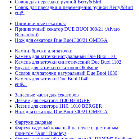
Совок для пересадки ручной Berry&Bird
Совок для пресадки и перемещения ручной Berry&Bird
ещё...
Прививочные секаторы
Прививочный секатор DUE BUOI 300/21 (Alvaro
Bernardoni)
Нож для секатора Due Buoi 300/21 OMEGA
Камни, бруски для заточки
Камень для заточки натуральный Due Buoi 1101
Камень для заточки синтетический Due Buoi 1102
Брусок для заточки секаторов Okatsune
Оселок для заточки натуральный Due Buoi 1030
Камень для заточки Due Buoi 1040
ещё...
Запасные части для секаторов
Лезвие для секатора 1100 BERGER
Лезвие для секатора 1110, 1010 BERGER
Нож для секатора Due Buoi 300/21 OMEGA
Фартуки садовые
Фартук садовый кожаный на поясе с цветочным
принтом "Ann" Bradleys
Фартук джинсовый универсальный "DENIM" Bradleys