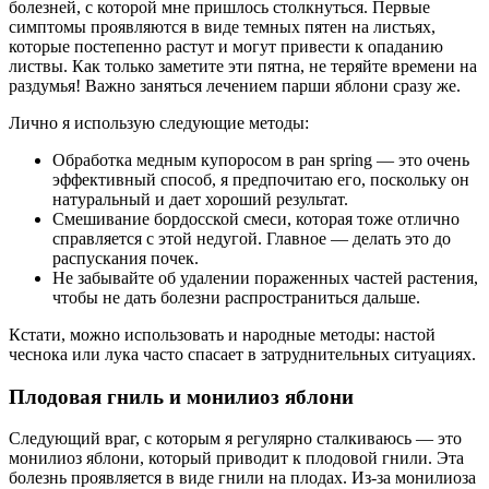
болезней, с которой мне пришлось столкнуться. Первые
симптомы проявляются в виде темных пятен на листьях,
которые постепенно растут и могут привести к опаданию
листвы. Как только заметите эти пятна, не теряйте времени на
раздумья! Важно заняться лечением парши яблони сразу же.
Лично я использую следующие методы:
Обработка медным купоросом в ран spring — это очень
эффективный способ, я предпочитаю его, поскольку он
натуральный и дает хороший результат.
Смешивание бордосской смеси, которая тоже отлично
справляется с этой недугой. Главное — делать это до
распускания почек.
Не забывайте об удалении пораженных частей растения,
чтобы не дать болезни распространиться дальше.
Кстати, можно использовать и народные методы: настой
чеснока или лука часто спасает в затруднительных ситуациях.
Плодовая гниль и монилиоз яблони
Следующий враг, с которым я регулярно сталкиваюсь — это
монилиоз яблони, который приводит к плодовой гнили. Эта
болезнь проявляется в виде гнили на плодах. Из-за монилиоза