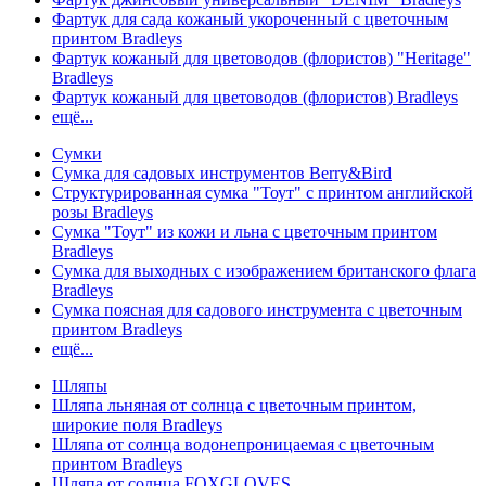
Фартук для сада кожаный укороченный с цветочным
принтом Bradleys
Фартук кожаный для цветоводов (флористов) "Heritage"
Bradleys
Фартук кожаный для цветоводов (флористов) Bradleys
ещё...
Сумки
Сумка для садовых инструментов Berry&Bird
Структурированная сумка "Тоут" с принтом английской
розы Bradleys
Сумка "Тоут" из кожи и льна с цветочным принтом
Bradleys
Сумка для выходных с изображением британского флага
Bradleys
Сумка поясная для садового инструмента с цветочным
принтом Bradleys
ещё...
Шляпы
Шляпа льняная от солнца с цветочным принтом,
широкие поля Bradleys
Шляпа от солнца водонепроницаемая с цветочным
принтом Bradleys
Шляпа от солнца FOXGLOVES