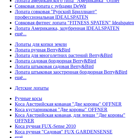
Лопата американского типа "Американка" Offner
Совковая лопата с зубцами DeWit
Лопата совковая "Рурский Бриллиант"
профессиональная IDEALSPATEN
Совковая фитнес лопата "FITNESS SPATEN" Idealspaten
Лопата Американка, зазубренная IDEALSPATEN
ещё...
Лопаты для копки земли
Лопата ручная Berry&Bird
Лопата для многолетних растений Berry&Bird
Лопата садовая бордюрная Berry&Bird
Лопата штыковая садовая Berry&Bird
Лопата штыковая заостренная бордюрная Berry&Bird
ещё...
Детские лопаты
Ручные косы
Коса Австрийская кованая "Две коровы" OFFNER
Коса кустарниковая "Две коровы" OFFNER
Коса Австрийская кованая, для левши "Две коровы"
OFFNER
Коса ручная FUX-Sense 2010
Коса ручная "Садовая" FUX GARDENSENSE
ещё...