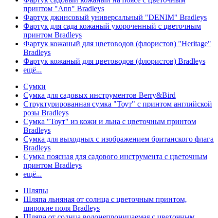
принтом "Ann" Bradleys
Фартук джинсовый универсальный "DENIM" Bradleys
Фартук для сада кожаный укороченный с цветочным
принтом Bradleys
Фартук кожаный для цветоводов (флористов) "Heritage"
Bradleys
Фартук кожаный для цветоводов (флористов) Bradleys
ещё...
Сумки
Сумка для садовых инструментов Berry&Bird
Структурированная сумка "Тоут" с принтом английской
розы Bradleys
Сумка "Тоут" из кожи и льна с цветочным принтом
Bradleys
Сумка для выходных с изображением британского флага
Bradleys
Сумка поясная для садового инструмента с цветочным
принтом Bradleys
ещё...
Шляпы
Шляпа льняная от солнца с цветочным принтом,
широкие поля Bradleys
Шляпа от солнца водонепроницаемая с цветочным