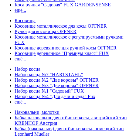
Коса ручная "Садовая" FUX GARDENSENSE
ещё...
Косовища
Косовище металлическое для косы OFFNER
Ручка для косовища OFFNER
Косовище металлическое с регулируемыми ручками
FUX
Косовище деревянное для ручной косы OFFNER
Косовище деревянное "Премиум класс" FUX
ещё...
Набор косца
Набор косца №7 "HARTSTAHL"
Набор косца №2 "Две коровы" OFFNER
Набор косца №3 "Две коровы" OFFNER
Набор косца №1 "Садовый" FUX
Набор косца №4 "Для дачи и сада" Fux
ещё...
Наковальни, молотки
Бабка наковальня для отбивки косы, австрийский тип
KRENHOF Австрия
Бабка (наковальня) для отбивки косы, немецкий тип
Leonhard Mueller