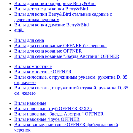
Вилы для копки бордюрные Berry&Bird
Вилы детские для копки Berry&Bird
Вилы для копки Berry&Bird стальные садовые с
деревянным черенком
Вилы для копки дамские Berry&Bird
ещё...
Вилы для сена
Вилы для сена кованые OFFNER без черенка
Вилы для сена кованые OFFNER
Вилы для сена кованые "Звезда Австрии" OFFNER
Вилы компостные
Вилы компостные OFFNER
Вилы силосные, с пружинным рукавом, рукоятка D, 85
см, железо
Вилы для свеклы, с пружинной втулкой, рукоятка D, 85
см, железо
Вилы навозные
Вилы навозные 5 зуб OFFNER 32X25
Вилы навозные "Звезда Австрии" OFFNER
Вилы навозные 4 зуба OFFNER
Вилы кованые, навозные OFFNER фибергласовый
черенок