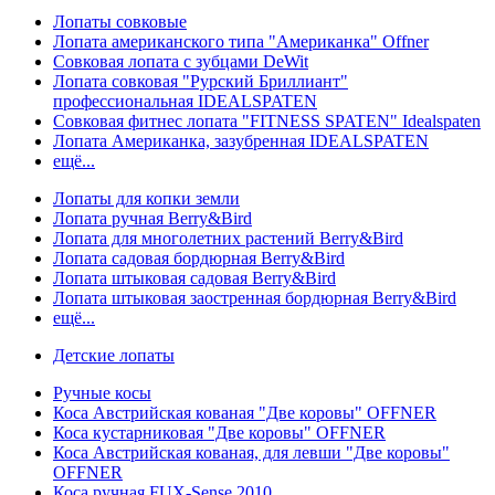
Лопаты совковые
Лопата американского типа "Американка" Offner
Совковая лопата с зубцами DeWit
Лопата совковая "Рурский Бриллиант"
профессиональная IDEALSPATEN
Совковая фитнес лопата "FITNESS SPATEN" Idealspaten
Лопата Американка, зазубренная IDEALSPATEN
ещё...
Лопаты для копки земли
Лопата ручная Berry&Bird
Лопата для многолетних растений Berry&Bird
Лопата садовая бордюрная Berry&Bird
Лопата штыковая садовая Berry&Bird
Лопата штыковая заостренная бордюрная Berry&Bird
ещё...
Детские лопаты
Ручные косы
Коса Австрийская кованая "Две коровы" OFFNER
Коса кустарниковая "Две коровы" OFFNER
Коса Австрийская кованая, для левши "Две коровы"
OFFNER
Коса ручная FUX-Sense 2010