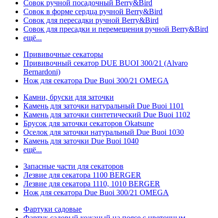
Совок ручной посадочный Berry&Bird
Совок в форме сердца ручной Berry&Bird
Совок для пересадки ручной Berry&Bird
Совок для пресадки и перемещения ручной Berry&Bird
ещё...
Прививочные секаторы
Прививочный секатор DUE BUOI 300/21 (Alvaro
Bernardoni)
Нож для секатора Due Buoi 300/21 OMEGA
Камни, бруски для заточки
Камень для заточки натуральный Due Buoi 1101
Камень для заточки синтетический Due Buoi 1102
Брусок для заточки секаторов Okatsune
Оселок для заточки натуральный Due Buoi 1030
Камень для заточки Due Buoi 1040
ещё...
Запасные части для секаторов
Лезвие для секатора 1100 BERGER
Лезвие для секатора 1110, 1010 BERGER
Нож для секатора Due Buoi 300/21 OMEGA
Фартуки садовые
Фартук садовый кожаный на поясе с цветочным