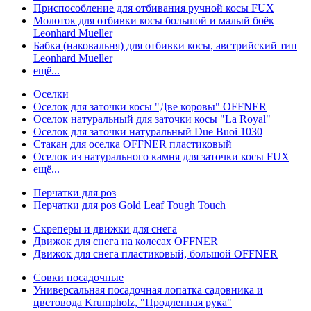
Приспособление для отбивания ручной косы FUX
Молоток для отбивки косы большой и малый боёк
Leonhard Mueller
Бабка (наковальня) для отбивки косы, австрийский тип
Leonhard Mueller
ещё...
Оселки
Оселок для заточки косы "Две коровы" OFFNER
Оселок натуральный для заточки косы "La Royal"
Оселок для заточки натуральный Due Buoi 1030
Стакан для оселка OFFNER пластиковый
Оселок из натурального камня для заточки косы FUX
ещё...
Перчатки для роз
Перчатки для роз Gold Leaf Tough Touch
Скреперы и движки для снега
Движок для снега на колесах OFFNER
Движок для снега пластиковый, большой OFFNER
Совки посадочные
Универсальная посадочная лопатка садовника и
цветовода Krumpholz, "Продленная рука"