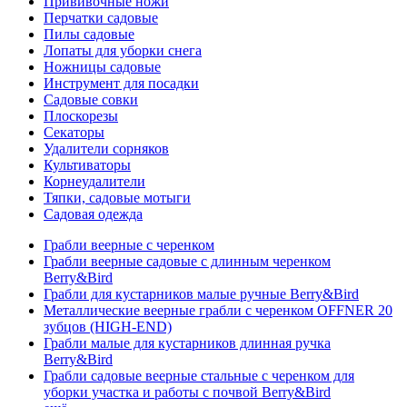
Прививочные ножи
Перчатки садовые
Пилы садовые
Лопаты для уборки снега
Ножницы садовые
Инструмент для посадки
Садовые совки
Плоскорезы
Секаторы
Удалители сорняков
Культиваторы
Корнеудалители
Тяпки, садовые мотыги
Садовая одежда
Грабли веерные с черенком
Грабли веерные садовые с длинным черенком
Berry&Bird
Грабли для кустарников малые ручные Berry&Bird
Металлические веерные грабли с черенком OFFNER 20
зубцов (HIGH-END)
Грабли малые для кустарников длинная ручка
Berry&Bird
Грабли садовые веерные стальные с черенком для
уборки участка и работы с почвой Berry&Bird