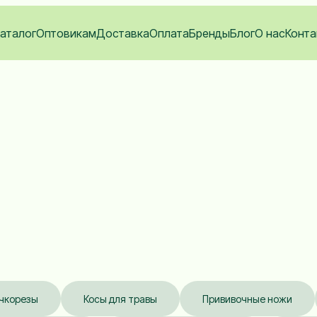
аталог
Оптовикам
Доставка
Оплата
Бренды
Блог
О нас
Конта
чкорезы
Косы для травы
Прививочные ножи