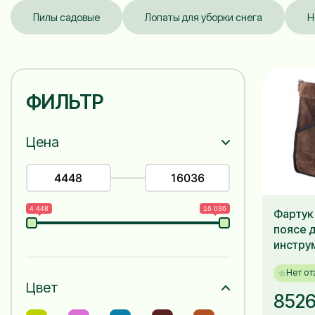
Пилы садовые
Лопаты для уборки снега
Н
ФИЛЬТР
Цена
4 448
16 036
Фартук
поясе 
инстру
Нет от
Цвет
8526