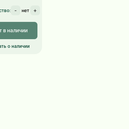
-
+
ство:
т в наличии
ать о наличии