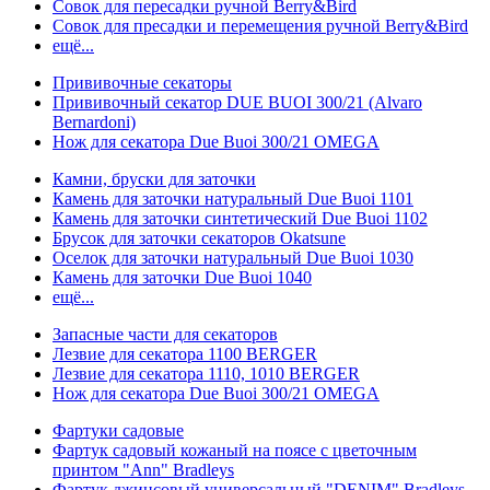
Совок для пересадки ручной Berry&Bird
Совок для пресадки и перемещения ручной Berry&Bird
ещё...
Прививочные секаторы
Прививочный секатор DUE BUOI 300/21 (Alvaro
Bernardoni)
Нож для секатора Due Buoi 300/21 OMEGA
Камни, бруски для заточки
Камень для заточки натуральный Due Buoi 1101
Камень для заточки синтетический Due Buoi 1102
Брусок для заточки секаторов Okatsune
Оселок для заточки натуральный Due Buoi 1030
Камень для заточки Due Buoi 1040
ещё...
Запасные части для секаторов
Лезвие для секатора 1100 BERGER
Лезвие для секатора 1110, 1010 BERGER
Нож для секатора Due Buoi 300/21 OMEGA
Фартуки садовые
Фартук садовый кожаный на поясе с цветочным
принтом "Ann" Bradleys
Фартук джинсовый универсальный "DENIM" Bradleys