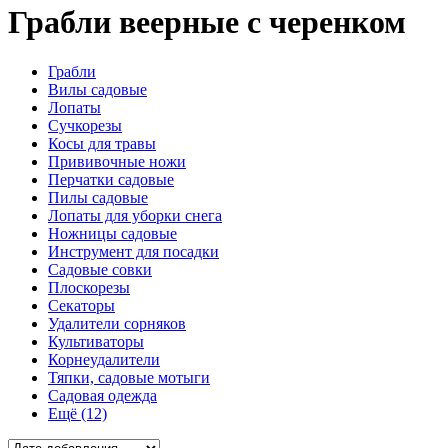
Грабли веерные с черенком
Грабли
Вилы садовые
Лопаты
Сучкорезы
Косы для травы
Прививочные ножи
Перчатки садовые
Пилы садовые
Лопаты для уборки снега
Ножницы садовые
Инструмент для посадки
Садовые совки
Плоскорезы
Секаторы
Удалители сорняков
Культиваторы
Корнеудалители
Тяпки, садовые мотыги
Садовая одежда
Ещё (12)