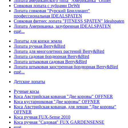
Лопата американского типа "Американка" Offner
Совковая лопата с зубцами DeWit
Лопата совковая "Рурский Бриллиант"
профессиональная IDEALSPATEN
Совковая фитнес лопата "FITNESS SPATEN" Idealspaten
Лопата Американка, зазубренная IDEALSPATEN
ещё...
Лопаты для копки земли
Лопата ручная Berry&Bird
Лопата для многолетних растений Berry&Bird
Лопата садовая бордюрная Berry&Bird
Лопата штыковая садовая Berry&Bird
Лопата штыковая заостренная бордюрная Berry&Bird
ещё...
Детские лопаты
Ручные косы
Коса Австрийская кованая "Две коровы" OFFNER
Коса кустарниковая "Две коровы" OFFNER
Коса Австрийская кованая, для левши "Две коровы"
OFFNER
Коса ручная FUX-Sense 2010
Коса ручная "Садовая" FUX GARDENSENSE
ещё...