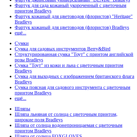
Фартук для сада кожаный укороченный с цветочным
принтом Bradleys
Фартук кожаный для цветоводов (флористов) "Heritage"
Bradleys
Фартук кожаный для цветоводов (флористов) Bradleys
ещё...
Сумки
Сумка для садовых инструментов Berry&Bird
Структурированная сумка "Тоут" с принтом английской
розы Bradleys
Сумка "Тоут" из кожи и льна с цветочным принтом
Bradleys
Сумка для выходных с изображением британского флага
Bradleys
Сумка поясная для садового инструмента с цветочным
принтом Bradleys
ещё...
Шляпы
Шляпа льняная от солнца с цветочным принтом,
широкие поля Bradleys
Шляпа от солнца водонепроницаемая с цветочным
принтом Bradleys
Шляпа от солнца FOXGLOVES