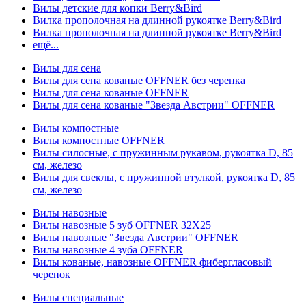
Вилы детские для копки Berry&Bird
Вилка прополочная на длинной рукоятке Berry&Bird
Вилка прополочная на длинной рукоятке Berry&Bird
ещё...
Вилы для сена
Вилы для сена кованые OFFNER без черенка
Вилы для сена кованые OFFNER
Вилы для сена кованые "Звезда Австрии" OFFNER
Вилы компостные
Вилы компостные OFFNER
Вилы силосные, с пружинным рукавом, рукоятка D, 85
см, железо
Вилы для свеклы, с пружинной втулкой, рукоятка D, 85
см, железо
Вилы навозные
Вилы навозные 5 зуб OFFNER 32X25
Вилы навозные "Звезда Австрии" OFFNER
Вилы навозные 4 зуба OFFNER
Вилы кованые, навозные OFFNER фибергласовый
черенок
Вилы специальные