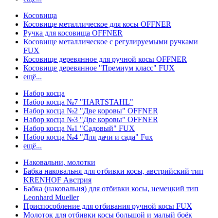
Косовища
Косовище металлическое для косы OFFNER
Ручка для косовища OFFNER
Косовище металлическое с регулируемыми ручками
FUX
Косовище деревянное для ручной косы OFFNER
Косовище деревянное "Премиум класс" FUX
ещё...
Набор косца
Набор косца №7 "HARTSTAHL"
Набор косца №2 "Две коровы" OFFNER
Набор косца №3 "Две коровы" OFFNER
Набор косца №1 "Садовый" FUX
Набор косца №4 "Для дачи и сада" Fux
ещё...
Наковальни, молотки
Бабка наковальня для отбивки косы, австрийский тип
KRENHOF Австрия
Бабка (наковальня) для отбивки косы, немецкий тип
Leonhard Mueller
Приспособление для отбивания ручной косы FUX
Молоток для отбивки косы большой и малый боёк