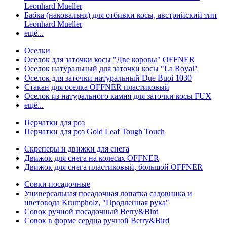
Leonhard Mueller
Бабка (наковальня) для отбивки косы, австрийский тип
Leonhard Mueller
ещё...
Оселки
Оселок для заточки косы "Две коровы" OFFNER
Оселок натуральный для заточки косы "La Royal"
Оселок для заточки натуральный Due Buoi 1030
Стакан для оселка OFFNER пластиковый
Оселок из натурального камня для заточки косы FUX
ещё...
Перчатки для роз
Перчатки для роз Gold Leaf Tough Touch
Скреперы и движки для снега
Движок для снега на колесах OFFNER
Движок для снега пластиковый, большой OFFNER
Совки посадочные
Универсальная посадочная лопатка садовника и
цветовода Krumpholz, "Продленная рука"
Совок ручной посадочный Berry&Bird
Совок в форме сердца ручной Berry&Bird