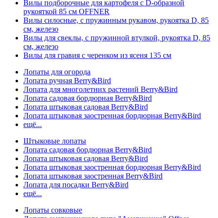
Вилы подборочные для картофеля с D-образной
рукояткой 85 см OFFNER
Вилы силосные, с пружинным рукавом, рукоятка D, 85
см, железо
Вилы для свеклы, с пружинной втулкой, рукоятка D, 85
см, железо
Вилы для гравия с черенком из ясеня 135 см
Лопаты для огорода
Лопата ручная Berry&Bird
Лопата для многолетних растений Berry&Bird
Лопата садовая бордюрная Berry&Bird
Лопата штыковая садовая Berry&Bird
Лопата штыковая заостренная бордюрная Berry&Bird
ещё...
Штыковые лопаты
Лопата садовая бордюрная Berry&Bird
Лопата штыковая садовая Berry&Bird
Лопата штыковая заостренная бордюрная Berry&Bird
Лопата штыковая заостренная Berry&Bird
Лопата для посадки Berry&Bird
ещё...
Лопаты совковые