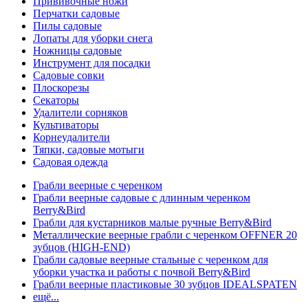
Прививочные ножи
Перчатки садовые
Пилы садовые
Лопаты для уборки снега
Ножницы садовые
Инструмент для посадки
Садовые совки
Плоскорезы
Секаторы
Удалители сорняков
Культиваторы
Корнеудалители
Тяпки, садовые мотыги
Садовая одежда
Грабли веерные с черенком
Грабли веерные садовые с длинным черенком
Berry&Bird
Грабли для кустарников малые ручные Berry&Bird
Металлические веерные грабли с черенком OFFNER 20
зубцов (HIGH-END)
Грабли садовые веерные стальные с черенком для
уборки участка и работы с почвой Berry&Bird
Грабли веерные пластиковые 30 зубцов IDEALSPATEN
ещё...