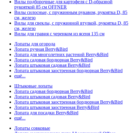
Вилы подборочные для картофеля с D-образной
рукояткой 85 см OFFNER
Вилы силосные, с пружинным рукавом, рукоятка D, 85
см, железо
Вилы для свеклы, с пружинной втулкой, рукоятка D, 85
см, железо
Вилы для гравия с черенком из ясеня 135 см
Лопаты для огорода
Лопата ручная Berry&Bird
Лопата для многолетних растений Berry&Bird
Лопата садовая бордюрная Berry&Bird
Лопата штыковая садовая Berry&Bird
Лопата штыковая заостренная бордюрная Berry&Bird
ещё...
Штыковые лопаты
Лопата садовая бордюрная Berry&Bird
Лопата штыковая садовая Berry&Bird
Лопата штыковая заостренная бордюрная Berry&Bird
Лопата штыковая заостренная Berry&Bird
Лопата для посадки Berry&Bird
ещё...
Лопаты совковые