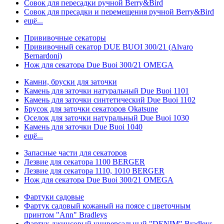
Совок для пересадки ручной Berry&Bird
Совок для пресадки и перемещения ручной Berry&Bird
ещё...
Прививочные секаторы
Прививочный секатор DUE BUOI 300/21 (Alvaro
Bernardoni)
Нож для секатора Due Buoi 300/21 OMEGA
Камни, бруски для заточки
Камень для заточки натуральный Due Buoi 1101
Камень для заточки синтетический Due Buoi 1102
Брусок для заточки секаторов Okatsune
Оселок для заточки натуральный Due Buoi 1030
Камень для заточки Due Buoi 1040
ещё...
Запасные части для секаторов
Лезвие для секатора 1100 BERGER
Лезвие для секатора 1110, 1010 BERGER
Нож для секатора Due Buoi 300/21 OMEGA
Фартуки садовые
Фартук садовый кожаный на поясе с цветочным
принтом "Ann" Bradleys
Фартук джинсовый универсальный "DENIM" Bradleys