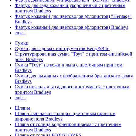
Фартук для сада кожаный укороченный с цветочным
принтом Bradleys
Фартук кожаный для цветоводов (флористов) "Heritage"
Bradleys
Фартук кожаный для цветоводов (флористов) Bradleys
ещё...
Сумки
Сумка для садовых инструментов Berry&Bird
Структурированная сумка "Тоут" с принтом английской
розы Bradleys
Сумка "Тоут" из кожи и льна с цветочным принтом
Bradleys
Сумка для выходных с изображением британского флага
Bradleys
Сумка поясная для садового инструмента с цветочным
принтом Bradleys
ещё...
Шляпы
Шляпа льняная от солнца с цветочным принтом,
широкие поля Bradleys
Шляпа от солнца водонепроницаемая с цветочным
принтом Bradleys
Шляпа от солнца FOXGLOVES