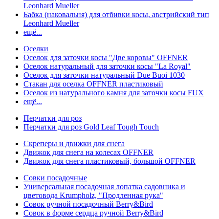
Leonhard Mueller
Бабка (наковальня) для отбивки косы, австрийский тип
Leonhard Mueller
ещё...
Оселки
Оселок для заточки косы "Две коровы" OFFNER
Оселок натуральный для заточки косы "La Royal"
Оселок для заточки натуральный Due Buoi 1030
Стакан для оселка OFFNER пластиковый
Оселок из натурального камня для заточки косы FUX
ещё...
Перчатки для роз
Перчатки для роз Gold Leaf Tough Touch
Скреперы и движки для снега
Движок для снега на колесах OFFNER
Движок для снега пластиковый, большой OFFNER
Совки посадочные
Универсальная посадочная лопатка садовника и
цветовода Krumpholz, "Продленная рука"
Совок ручной посадочный Berry&Bird
Совок в форме сердца ручной Berry&Bird