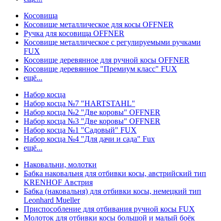
Косовища
Косовище металлическое для косы OFFNER
Ручка для косовища OFFNER
Косовище металлическое с регулируемыми ручками
FUX
Косовище деревянное для ручной косы OFFNER
Косовище деревянное "Премиум класс" FUX
ещё...
Набор косца
Набор косца №7 "HARTSTAHL"
Набор косца №2 "Две коровы" OFFNER
Набор косца №3 "Две коровы" OFFNER
Набор косца №1 "Садовый" FUX
Набор косца №4 "Для дачи и сада" Fux
ещё...
Наковальни, молотки
Бабка наковальня для отбивки косы, австрийский тип
KRENHOF Австрия
Бабка (наковальня) для отбивки косы, немецкий тип
Leonhard Mueller
Приспособление для отбивания ручной косы FUX
Молоток для отбивки косы большой и малый боёк