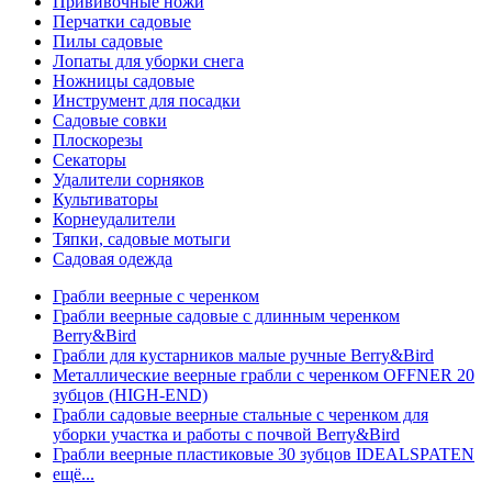
Прививочные ножи
Перчатки садовые
Пилы садовые
Лопаты для уборки снега
Ножницы садовые
Инструмент для посадки
Садовые совки
Плоскорезы
Секаторы
Удалители сорняков
Культиваторы
Корнеудалители
Тяпки, садовые мотыги
Садовая одежда
Грабли веерные с черенком
Грабли веерные садовые с длинным черенком
Berry&Bird
Грабли для кустарников малые ручные Berry&Bird
Металлические веерные грабли с черенком OFFNER 20
зубцов (HIGH-END)
Грабли садовые веерные стальные с черенком для
уборки участка и работы с почвой Berry&Bird
Грабли веерные пластиковые 30 зубцов IDEALSPATEN
ещё...