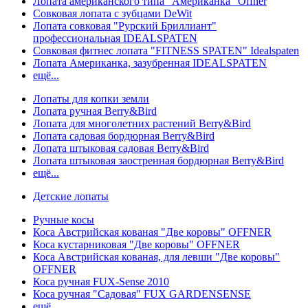
Лопата американского типа "Американка" Offner
Совковая лопата с зубцами DeWit
Лопата совковая "Рурский Бриллиант"
профессиональная IDEALSPATEN
Совковая фитнес лопата "FITNESS SPATEN" Idealspaten
Лопата Американка, зазубренная IDEALSPATEN
ещё...
Лопаты для копки земли
Лопата ручная Berry&Bird
Лопата для многолетних растений Berry&Bird
Лопата садовая бордюрная Berry&Bird
Лопата штыковая садовая Berry&Bird
Лопата штыковая заостренная бордюрная Berry&Bird
ещё...
Детские лопаты
Ручные косы
Коса Австрийская кованая "Две коровы" OFFNER
Коса кустарниковая "Две коровы" OFFNER
Коса Австрийская кованая, для левши "Две коровы"
OFFNER
Коса ручная FUX-Sense 2010
Коса ручная "Садовая" FUX GARDENSENSE
ещё...