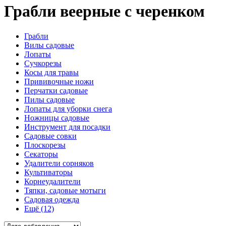
Грабли веерные с черенком
Грабли
Вилы садовые
Лопаты
Сучкорезы
Косы для травы
Прививочные ножи
Перчатки садовые
Пилы садовые
Лопаты для уборки снега
Ножницы садовые
Инструмент для посадки
Садовые совки
Плоскорезы
Секаторы
Удалители сорняков
Культиваторы
Корнеудалители
Тяпки, садовые мотыги
Садовая одежда
Ещё (12)