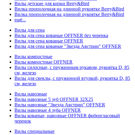
Вилы детские для копки Berry&Bird
Вилка прополочная на длинной рукоятке Berry&Bird
Вилка прополочная на длинной рукоятке Berry&Bird
ещё...
Вилы для сена
Вилы для сена кованые OFFNER без черенка
Вилы для сена кованые OFFNER
Вилы для сена кованые "Звезда Австрии" OFFNER
Вилы компостные
Вилы компостные OFFNER
Вилы силосные, с пружинным рукавом, рукоятка D, 85
см, железо
Вилы для свеклы, с пружинной втулкой, рукоятка D, 85
см, железо
Вилы навозные
Вилы навозные 5 зуб OFFNER 32X25
Вилы навозные "Звезда Австрии" OFFNER
Вилы навозные 4 зуба OFFNER
Вилы кованые, навозные OFFNER фибергласовый
черенок
Вилы специальные