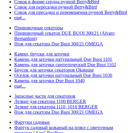
Совок в форме сердца ручной Berry&Bird
Совок для пересадки ручной Berry&Bird
Совок для пресадки и перемещения ручной Berry&Bird
ещё...
Прививочные секаторы
Прививочный секатор DUE BUOI 300/21 (Alvaro
Bernardoni)
Нож для секатора Due Buoi 300/21 OMEGA
Камни, бруски для заточки
Камень для заточки натуральный Due Buoi 1101
Камень для заточки синтетический Due Buoi 1102
Брусок для заточки секаторов Okatsune
Оселок для заточки натуральный Due Buoi 1030
Камень для заточки Due Buoi 1040
ещё...
Запасные части для секаторов
Лезвие для секатора 1100 BERGER
Лезвие для секатора 1110, 1010 BERGER
Нож для секатора Due Buoi 300/21 OMEGA
Фартуки садовые
Фартук садовый кожаный на поясе с цветочным
принтом "Ann" Bradleys