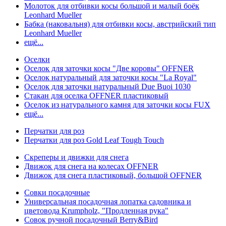
Молоток для отбивки косы большой и малый боёк
Leonhard Mueller
Бабка (наковальня) для отбивки косы, австрийский тип
Leonhard Mueller
ещё...
Оселки
Оселок для заточки косы "Две коровы" OFFNER
Оселок натуральный для заточки косы "La Royal"
Оселок для заточки натуральный Due Buoi 1030
Стакан для оселка OFFNER пластиковый
Оселок из натурального камня для заточки косы FUX
ещё...
Перчатки для роз
Перчатки для роз Gold Leaf Tough Touch
Скреперы и движки для снега
Движок для снега на колесах OFFNER
Движок для снега пластиковый, большой OFFNER
Совки посадочные
Универсальная посадочная лопатка садовника и
цветовода Krumpholz, "Продленная рука"
Совок ручной посадочный Berry&Bird