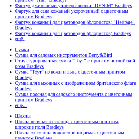
Фартук джинсовый универсальный "DENIM" Bradleys
Фартук для сада кожаный укороченный с цветочным
принтом Bradleys
Фартук кожаный для цветоводов (флористов) "Heritage"
Bradleys
Фартук кожаный для цветоводов (флористов) Bradleys
ещё...
Сумки
Сумка для садовых инструментов Berry&Bird
Структурированная сумка "Тоут" с принтом английской
розы Bradleys
Сумка "Тоут" из кожи и льна с цветочным принтом
Bradleys
Сумка для выходных с изображением британского флага
Bradleys
Сумка поясная для садового инструмента с цветочным
принтом Bradleys
ещё...
Шляпы
Шляпа льняная от солнца с цветочным принтом,
широкие поля Bradleys
Шляпа от солнца водонепроницаемая с цветочным
принтом Bradleys