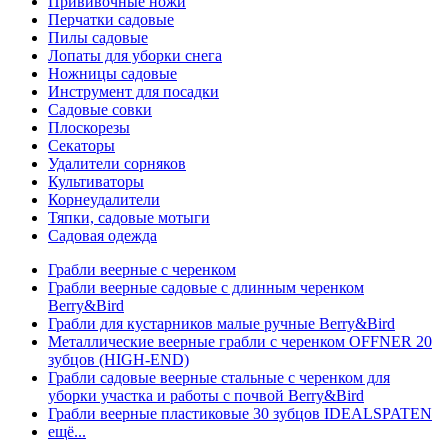
Прививочные ножи
Перчатки садовые
Пилы садовые
Лопаты для уборки снега
Ножницы садовые
Инструмент для посадки
Садовые совки
Плоскорезы
Секаторы
Удалители сорняков
Культиваторы
Корнеудалители
Тяпки, садовые мотыги
Садовая одежда
Грабли веерные с черенком
Грабли веерные садовые с длинным черенком
Berry&Bird
Грабли для кустарников малые ручные Berry&Bird
Металлические веерные грабли с черенком OFFNER 20
зубцов (HIGH-END)
Грабли садовые веерные стальные с черенком для
уборки участка и работы с почвой Berry&Bird
Грабли веерные пластиковые 30 зубцов IDEALSPATEN
ещё...