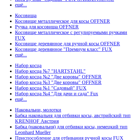
ещё...
Косовища
Косовище металлическое для косы OFFNER
Ручка для косовища OFFNER
Косовище металлическое с регулируемыми ручками
FUX
Косовище деревянное для ручной косы OFFNER
Косовище деревянное "Премиум класс" FUX
ещё...
Набор косца
Набор косца №7 "HARTSTAHL"
Набор косца №2 "Две коровы" OFFNER
Набор косца №3 "Две коровы" OFFNER
Набор косца №1 "Садовый" FUX
Набор косца №4 "Для дачи и сада" Fux
ещё...
Наковальни, молотки
Бабка наковальня для отбивки косы, австрийский тип
KRENHOF Австрия
Бабка (наковальня) для отбивки косы, немецкий тип
Leonhard Mueller
Приспособление для отбивания ручной косы FUX