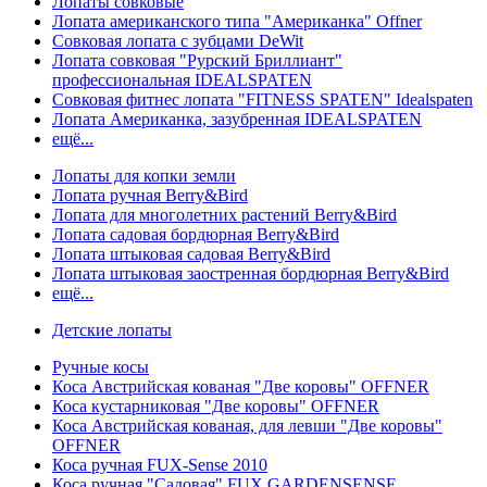
Лопаты совковые
Лопата американского типа "Американка" Offner
Совковая лопата с зубцами DeWit
Лопата совковая "Рурский Бриллиант"
профессиональная IDEALSPATEN
Совковая фитнес лопата "FITNESS SPATEN" Idealspaten
Лопата Американка, зазубренная IDEALSPATEN
ещё...
Лопаты для копки земли
Лопата ручная Berry&Bird
Лопата для многолетних растений Berry&Bird
Лопата садовая бордюрная Berry&Bird
Лопата штыковая садовая Berry&Bird
Лопата штыковая заостренная бордюрная Berry&Bird
ещё...
Детские лопаты
Ручные косы
Коса Австрийская кованая "Две коровы" OFFNER
Коса кустарниковая "Две коровы" OFFNER
Коса Австрийская кованая, для левши "Две коровы"
OFFNER
Коса ручная FUX-Sense 2010
Коса ручная "Садовая" FUX GARDENSENSE