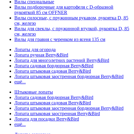
Вилы специальные
Вилы подборочные для картофеля с D-образной
рукояткой 85 см OFFNER
Вилы силосные, с пружинным рукавом, рукоятка D, 85
см, железо
Вилы для свеклы, с пружинной втулкой, рукоятка D, 85
см, железо
Вилы для гравия с черенком из ясеня 135 см
Лопаты для огорода
Лопата ручная Berry&Bird
Лопата для многолетних растений Berry&Bird
Лопата садовая бордюрная Berry&Bird
Лопата штыковая садовая Berry&Bird
Лопата штыковая заостренная бордюрная Berry&Bird
ещё...
Штыковые лопаты
Лопата садовая бордюрная Berry&Bird
Лопата штыковая садовая Berry&Bird
Лопата штыковая заостренная бордюрная Berry&Bird
Лопата штыковая заостренная Berry&Bird
Лопата для посадки Berry&Bird
ещё...