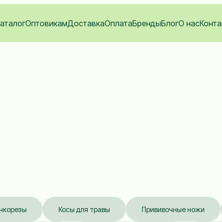
аталог
Оптовикам
Доставка
Оплата
Бренды
Блог
О нас
Конта
чкорезы
Косы для травы
Прививочные ножи