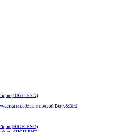
зубцов (HIGH-END)
участка и работы с почвой Berry&Bird
зубцов (HIGH-END)
зубцов (HIGH-END)