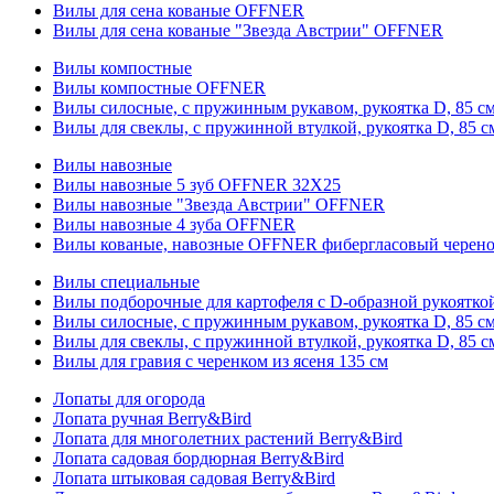
Вилы для сена кованые OFFNER
Вилы для сена кованые "Звезда Австрии" OFFNER
Вилы компостные
Вилы компостные OFFNER
Вилы силосные, с пружинным рукавом, рукоятка D, 85 см
Вилы для свеклы, с пружинной втулкой, рукоятка D, 85 с
Вилы навозные
Вилы навозные 5 зуб OFFNER 32X25
Вилы навозные "Звезда Австрии" OFFNER
Вилы навозные 4 зуба OFFNER
Вилы кованые, навозные OFFNER фибергласовый черен
Вилы специальные
Вилы подборочные для картофеля с D-образной рукоятк
Вилы силосные, с пружинным рукавом, рукоятка D, 85 см
Вилы для свеклы, с пружинной втулкой, рукоятка D, 85 с
Вилы для гравия с черенком из ясеня 135 см
Лопаты для огорода
Лопата ручная Berry&Bird
Лопата для многолетних растений Berry&Bird
Лопата садовая бордюрная Berry&Bird
Лопата штыковая садовая Berry&Bird