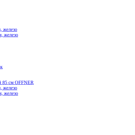
, железо
м, железо
ок
ой 85 см OFFNER
, железо
м, железо