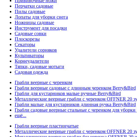
Прививочные ножи
Перчатки садовые
Пилы садовые
Лопаты для уборки снега
Ножницы садовые
Инструмент для посадки
Садовые совки
Плоскорезы
Секаторы
Удалители сорняков
Культиваторы
Корнеудалители
Тяпки, садовые мотыги
Садовая одежда
Грабли веерные с черенком
Грабли веерные садовые с длинным черенком Berry&Bird
Грабли для кустарников малые ручные Berry&Bird
Металлические веерные грабли с черенком OFFNER 20 
Грабли малые для кустарников длинная ручка Berry&Bird
Грабли садовые веерные стальные с черенком для уборки 
ещё...
Грабли веерные пластинчатые
Металлические веерные грабли с черенком OFFNER 20 
Металлические веерные грабли без черенка OFFNER 20 