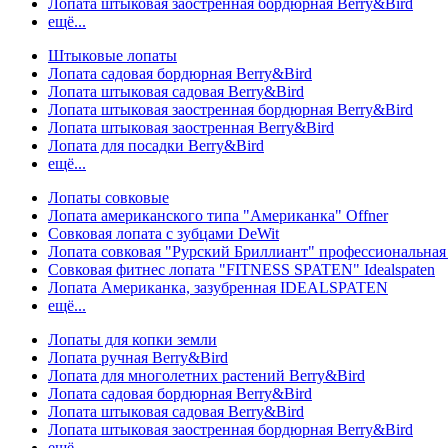
Лопата штыковая заостренная бордюрная Berry&Bird
ещё...
Штыковые лопаты
Лопата садовая бордюрная Berry&Bird
Лопата штыковая садовая Berry&Bird
Лопата штыковая заостренная бордюрная Berry&Bird
Лопата штыковая заостренная Berry&Bird
Лопата для посадки Berry&Bird
ещё...
Лопаты совковые
Лопата американского типа "Американка" Offner
Совковая лопата с зубцами DeWit
Лопата совковая "Рурский Бриллиант" профессиональн
Совковая фитнес лопата "FITNESS SPATEN" Idealspaten
Лопата Американка, зазубренная IDEALSPATEN
ещё...
Лопаты для копки земли
Лопата ручная Berry&Bird
Лопата для многолетних растений Berry&Bird
Лопата садовая бордюрная Berry&Bird
Лопата штыковая садовая Berry&Bird
Лопата штыковая заостренная бордюрная Berry&Bird
ещё...