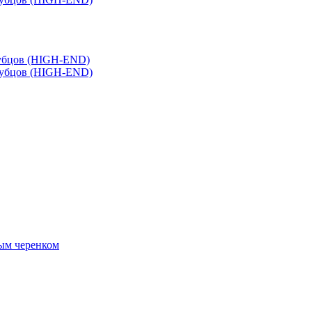
зубцов (HIGH-END)
зубцов (HIGH-END)
ным черенком