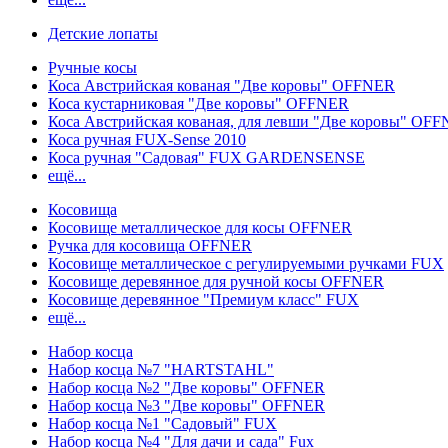
Детские лопаты
Ручные косы
Коса Австрийская кованая "Две коровы" OFFNER
Коса кустарниковая "Две коровы" OFFNER
Коса Австрийская кованая, для левши "Две коровы" OF
Коса ручная FUX-Sense 2010
Коса ручная "Садовая" FUX GARDENSENSE
ещё...
Косовища
Косовище металлическое для косы OFFNER
Ручка для косовища OFFNER
Косовище металлическое с регулируемыми ручками FUX
Косовище деревянное для ручной косы OFFNER
Косовище деревянное "Премиум класс" FUX
ещё...
Набор косца
Набор косца №7 "HARTSTAHL"
Набор косца №2 "Две коровы" OFFNER
Набор косца №3 "Две коровы" OFFNER
Набор косца №1 "Садовый" FUX
Набор косца №4 "Для дачи и сада" Fux