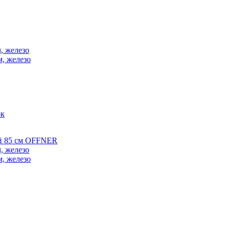
, железо
м, железо
ок
ой 85 см OFFNER
, железо
м, железо