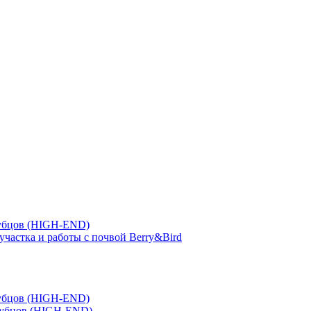
зубцов (HIGH-END)
участка и работы с почвой Berry&Bird
зубцов (HIGH-END)
зубцов (HIGH-END)