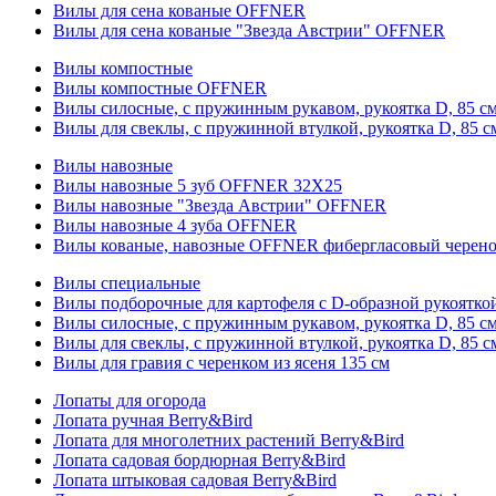
Вилы для сена кованые OFFNER
Вилы для сена кованые "Звезда Австрии" OFFNER
Вилы компостные
Вилы компостные OFFNER
Вилы силосные, с пружинным рукавом, рукоятка D, 85 см
Вилы для свеклы, с пружинной втулкой, рукоятка D, 85 с
Вилы навозные
Вилы навозные 5 зуб OFFNER 32X25
Вилы навозные "Звезда Австрии" OFFNER
Вилы навозные 4 зуба OFFNER
Вилы кованые, навозные OFFNER фибергласовый черен
Вилы специальные
Вилы подборочные для картофеля с D-образной рукоятк
Вилы силосные, с пружинным рукавом, рукоятка D, 85 см
Вилы для свеклы, с пружинной втулкой, рукоятка D, 85 с
Вилы для гравия с черенком из ясеня 135 см
Лопаты для огорода
Лопата ручная Berry&Bird
Лопата для многолетних растений Berry&Bird
Лопата садовая бордюрная Berry&Bird
Лопата штыковая садовая Berry&Bird