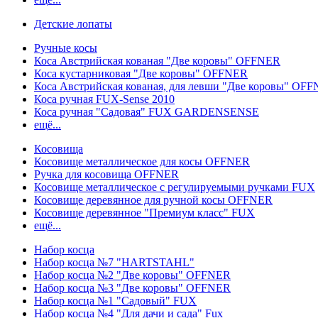
Детские лопаты
Ручные косы
Коса Австрийская кованая "Две коровы" OFFNER
Коса кустарниковая "Две коровы" OFFNER
Коса Австрийская кованая, для левши "Две коровы" OF
Коса ручная FUX-Sense 2010
Коса ручная "Садовая" FUX GARDENSENSE
ещё...
Косовища
Косовище металлическое для косы OFFNER
Ручка для косовища OFFNER
Косовище металлическое с регулируемыми ручками FUX
Косовище деревянное для ручной косы OFFNER
Косовище деревянное "Премиум класс" FUX
ещё...
Набор косца
Набор косца №7 "HARTSTAHL"
Набор косца №2 "Две коровы" OFFNER
Набор косца №3 "Две коровы" OFFNER
Набор косца №1 "Садовый" FUX
Набор косца №4 "Для дачи и сада" Fux