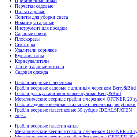
Прививочные ножи
Перчатки садовые
Пилы садовые
Лопаты для уборки снега
Ножницы садовые
Инструмент для посадки
Садовые совки
Плоскорезы
Секаторы
Удалители сорняков
Культиваторы
Корнеудалители
Тяпки, садовые мотыги
Садовая одежда
Грабли веерные с черенком
Грабли веерные садовые с длинным черенком Berry&Bird
Грабли для кустарников малые ручные Berry&Bird
Металлические веерные грабли с черенком OFFNER 20 
Грабли садовые веерные стальные с черенком для уборки 
Грабли веерные пластиковые 30 зубцов IDEALSPATEN
ещё...
Грабли веерные пластинчатые
Металлические веерные грабли с черенком OFFNER 20 
Металлические веерные грабли без черенка OFFNER 20 