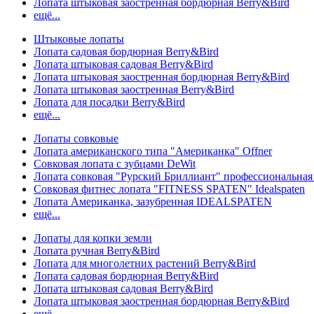
Лопата штыковая заостренная бордюрная Berry&Bird
ещё...
Штыковые лопаты
Лопата садовая бордюрная Berry&Bird
Лопата штыковая садовая Berry&Bird
Лопата штыковая заостренная бордюрная Berry&Bird
Лопата штыковая заостренная Berry&Bird
Лопата для посадки Berry&Bird
ещё...
Лопаты совковые
Лопата американского типа "Американка" Offner
Совковая лопата с зубцами DeWit
Лопата совковая "Рурский Бриллиант" профессиональн
Совковая фитнес лопата "FITNESS SPATEN" Idealspaten
Лопата Американка, зазубренная IDEALSPATEN
ещё...
Лопаты для копки земли
Лопата ручная Berry&Bird
Лопата для многолетних растений Berry&Bird
Лопата садовая бордюрная Berry&Bird
Лопата штыковая садовая Berry&Bird
Лопата штыковая заостренная бордюрная Berry&Bird
ещё...