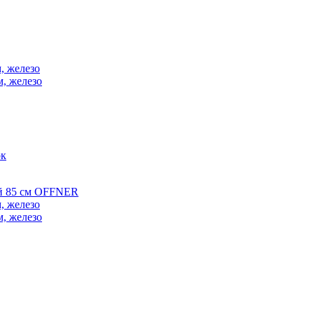
, железо
м, железо
ок
ой 85 см OFFNER
, железо
м, железо