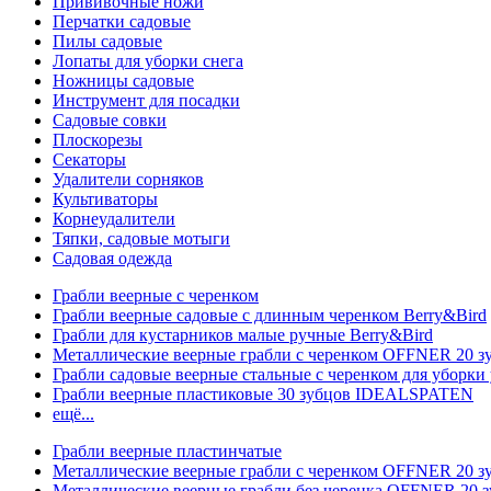
Прививочные ножи
Перчатки садовые
Пилы садовые
Лопаты для уборки снега
Ножницы садовые
Инструмент для посадки
Садовые совки
Плоскорезы
Секаторы
Удалители сорняков
Культиваторы
Корнеудалители
Тяпки, садовые мотыги
Садовая одежда
Грабли веерные с черенком
Грабли веерные садовые с длинным черенком Berry&Bird
Грабли для кустарников малые ручные Berry&Bird
Металлические веерные грабли с черенком OFFNER 20 
Грабли садовые веерные стальные с черенком для уборки 
Грабли веерные пластиковые 30 зубцов IDEALSPATEN
ещё...
Грабли веерные пластинчатые
Металлические веерные грабли с черенком OFFNER 20 
Металлические веерные грабли без черенка OFFNER 20 