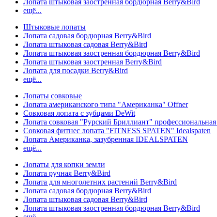
Лопата штыковая заостренная бордюрная Berry&Bird
ещё...
Штыковые лопаты
Лопата садовая бордюрная Berry&Bird
Лопата штыковая садовая Berry&Bird
Лопата штыковая заостренная бордюрная Berry&Bird
Лопата штыковая заостренная Berry&Bird
Лопата для посадки Berry&Bird
ещё...
Лопаты совковые
Лопата американского типа "Американка" Offner
Совковая лопата с зубцами DeWit
Лопата совковая "Рурский Бриллиант" профессиональн
Совковая фитнес лопата "FITNESS SPATEN" Idealspaten
Лопата Американка, зазубренная IDEALSPATEN
ещё...
Лопаты для копки земли
Лопата ручная Berry&Bird
Лопата для многолетних растений Berry&Bird
Лопата садовая бордюрная Berry&Bird
Лопата штыковая садовая Berry&Bird
Лопата штыковая заостренная бордюрная Berry&Bird
ещё...