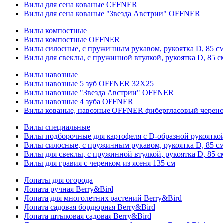
Вилы для сена кованые OFFNER
Вилы для сена кованые "Звезда Австрии" OFFNER
Вилы компостные
Вилы компостные OFFNER
Вилы силосные, с пружинным рукавом, рукоятка D, 85 см
Вилы для свеклы, с пружинной втулкой, рукоятка D, 85 с
Вилы навозные
Вилы навозные 5 зуб OFFNER 32X25
Вилы навозные "Звезда Австрии" OFFNER
Вилы навозные 4 зуба OFFNER
Вилы кованые, навозные OFFNER фибергласовый черен
Вилы специальные
Вилы подборочные для картофеля с D-образной рукоятк
Вилы силосные, с пружинным рукавом, рукоятка D, 85 см
Вилы для свеклы, с пружинной втулкой, рукоятка D, 85 с
Вилы для гравия с черенком из ясеня 135 см
Лопаты для огорода
Лопата ручная Berry&Bird
Лопата для многолетних растений Berry&Bird
Лопата садовая бордюрная Berry&Bird
Лопата штыковая садовая Berry&Bird