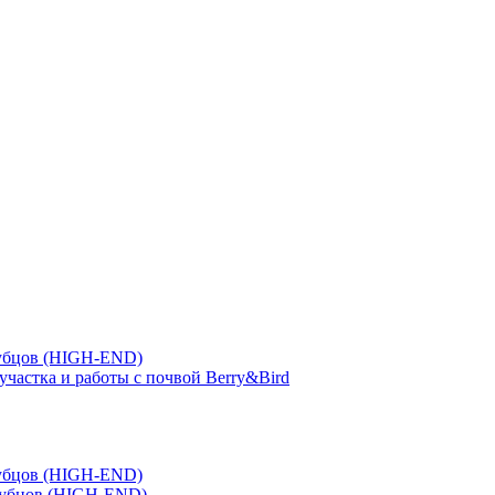
зубцов (HIGH-END)
участка и работы с почвой Berry&Bird
зубцов (HIGH-END)
зубцов (HIGH-END)