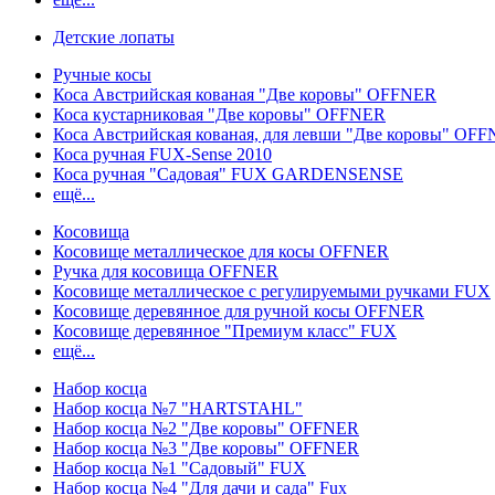
Детские лопаты
Ручные косы
Коса Австрийская кованая "Две коровы" OFFNER
Коса кустарниковая "Две коровы" OFFNER
Коса Австрийская кованая, для левши "Две коровы" OF
Коса ручная FUX-Sense 2010
Коса ручная "Садовая" FUX GARDENSENSE
ещё...
Косовища
Косовище металлическое для косы OFFNER
Ручка для косовища OFFNER
Косовище металлическое с регулируемыми ручками FUX
Косовище деревянное для ручной косы OFFNER
Косовище деревянное "Премиум класс" FUX
ещё...
Набор косца
Набор косца №7 "HARTSTAHL"
Набор косца №2 "Две коровы" OFFNER
Набор косца №3 "Две коровы" OFFNER
Набор косца №1 "Садовый" FUX
Набор косца №4 "Для дачи и сада" Fux