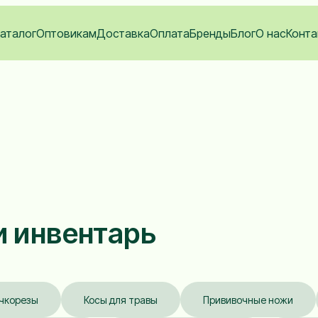
аталог
Оптовикам
Доставка
Оплата
Бренды
Блог
О нас
Конта
и инвентарь
чкорезы
Косы для травы
Прививочные ножи