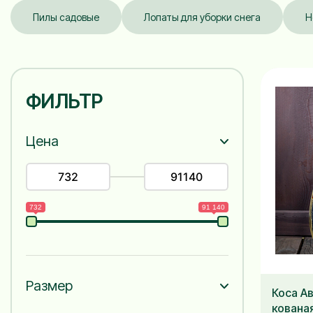
Пилы садовые
Лопаты для уборки снега
Н
ФИЛЬТР
Цена
732
91 140
Размер
Коса А
кована