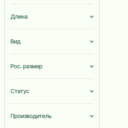
200 мм
1
500 мм
1
650 мм
1
Длина
7зуб/30мм
2
10зуб/30мм
7
13зуб/30мм
1
Вид
14зуб/30мм
4
6зуб/30мм
2
105 см
1
20зуб/30мм
2
Рос. размер
26зуб/30мм
2
С черенком
2
Без черенка
1
1000 мм
1
Статус
Производитель