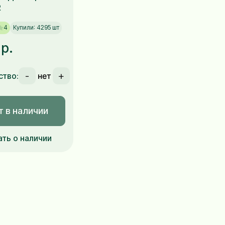
R
4
Купили: 4295 шт
 р.
-
+
ство:
т в наличии
ать о наличии