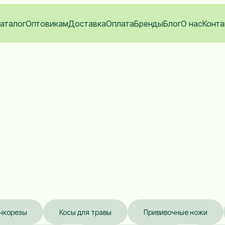
аталог
Оптовикам
Доставка
Оплата
Бренды
Блог
О нас
Конта
чкорезы
Косы для травы
Прививочные ножи