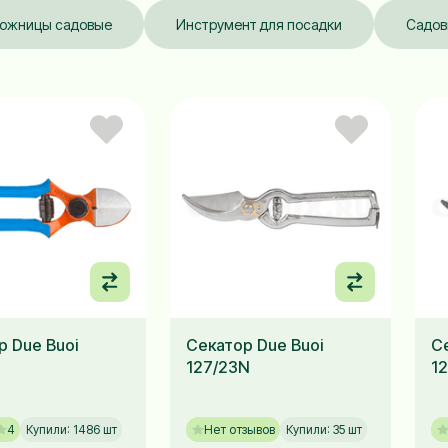
ожницы садовые
Инструмент для посадки
Садов
р Due Buoi
Секатор Due Buoi
С
127/23N
12
4
Купили: 1486 шт
Нет отзывов
Купили: 35 шт