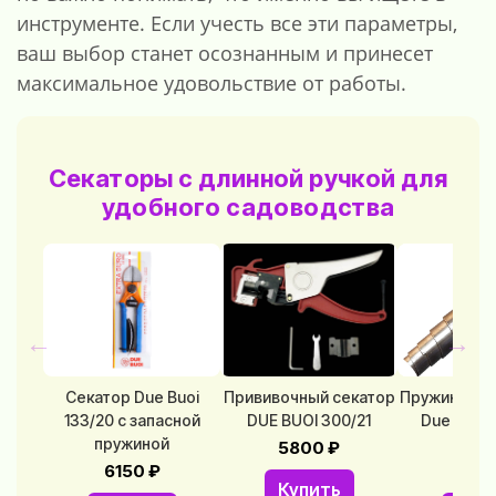
инструменте. Если учесть все эти параметры,
ваш выбор станет осознанным и принесет
максимальное удовольствие от работы.
Секаторы с длинной ручкой для
удобного садоводства
←
→
Секатор Due Buoi
Прививочный секатор
Пружина для
133/20 с запасной
DUE BUOI 300/21
Due Buoi 
пружиной
132/
5800 ₽
6150 ₽
1000
Купить