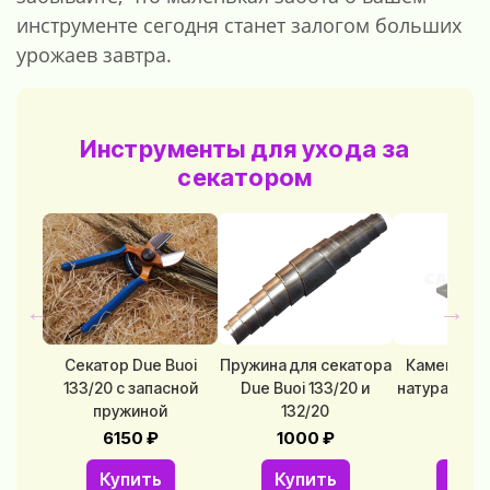
инструменте сегодня станет залогом больших
урожаев завтра.
Инструменты для ухода за
секатором
←
→
Секатор Due Buoi
Пружина для секатора
Камень для
133/20 с запасной
Due Buoi 133/20 и
натуральный
пружиной
132/20
110
6150 ₽
1000 ₽
1150
Купить
Купить
Куп