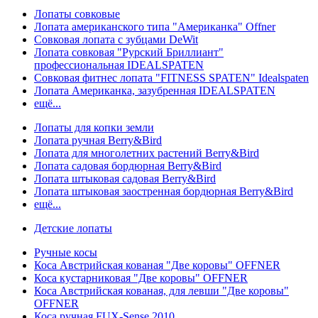
Лопаты совковые
Лопата американского типа "Американка" Offner
Совковая лопата с зубцами DeWit
Лопата совковая "Рурский Бриллиант"
профессиональная IDEALSPATEN
Совковая фитнес лопата "FITNESS SPATEN" Idealspaten
Лопата Американка, зазубренная IDEALSPATEN
ещё...
Лопаты для копки земли
Лопата ручная Berry&Bird
Лопата для многолетних растений Berry&Bird
Лопата садовая бордюрная Berry&Bird
Лопата штыковая садовая Berry&Bird
Лопата штыковая заостренная бордюрная Berry&Bird
ещё...
Детские лопаты
Ручные косы
Коса Австрийская кованая "Две коровы" OFFNER
Коса кустарниковая "Две коровы" OFFNER
Коса Австрийская кованая, для левши "Две коровы"
OFFNER
Коса ручная FUX-Sense 2010