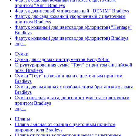
принтом "Ann" Bradleys
Фартук джинсовый универсальный "DENIM" Bradleys
Фартук для сада кожаный укороченный с цветочным
принтом Bradleys
Фартук кожаный для цветоводов (флористов) "Heritage"
Bradleys
Фартук кожаный для цветоводов (флористов) Bradleys
ещё...
Сумки
Сумка для садовых инструментов Berry&Bird
Структурированная сумка "Тоут" с принтом английской
розы Bradleys
Сумка "Тоут" из кожи и льна с цветочным принтом
Bradleys
Сумка для выходных с изображением британского флага
Bradleys
Сумка поясная для садового инструмента с цветочным
принтом Bradleys
ещё...
Шляпы
Шляпа льняная от солнца с цветочным принтом,
широкие поля Bradleys
Шляпа от солнца водонепроницаемая с цветочным