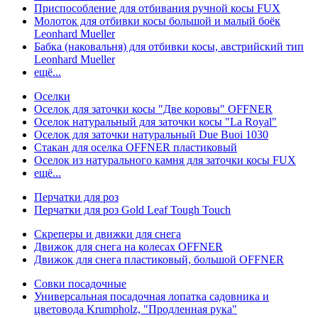
Приспособление для отбивания ручной косы FUX
Молоток для отбивки косы большой и малый боёк
Leonhard Mueller
Бабка (наковальня) для отбивки косы, австрийский тип
Leonhard Mueller
ещё...
Оселки
Оселок для заточки косы "Две коровы" OFFNER
Оселок натуральный для заточки косы "La Royal"
Оселок для заточки натуральный Due Buoi 1030
Стакан для оселка OFFNER пластиковый
Оселок из натурального камня для заточки косы FUX
ещё...
Перчатки для роз
Перчатки для роз Gold Leaf Tough Touch
Скреперы и движки для снега
Движок для снега на колесах OFFNER
Движок для снега пластиковый, большой OFFNER
Совки посадочные
Универсальная посадочная лопатка садовника и
цветовода Krumpholz, "Продленная рука"