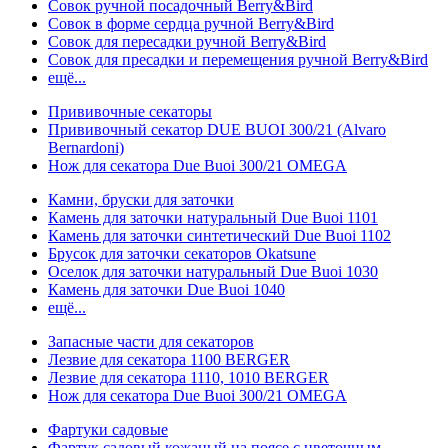
Совок ручной посадочный Berry&Bird
Совок в форме сердца ручной Berry&Bird
Совок для пересадки ручной Berry&Bird
Совок для пресадки и перемещения ручной Berry&Bird
ещё...
Прививочные секаторы
Прививочный секатор DUE BUOI 300/21 (Alvaro
Bernardoni)
Нож для секатора Due Buoi 300/21 OMEGA
Камни, бруски для заточки
Камень для заточки натуральный Due Buoi 1101
Камень для заточки синтетический Due Buoi 1102
Брусок для заточки секаторов Okatsune
Оселок для заточки натуральный Due Buoi 1030
Камень для заточки Due Buoi 1040
ещё...
Запасные части для секаторов
Лезвие для секатора 1100 BERGER
Лезвие для секатора 1110, 1010 BERGER
Нож для секатора Due Buoi 300/21 OMEGA
Фартуки садовые
Фартук садовый кожаный на поясе с цветочным