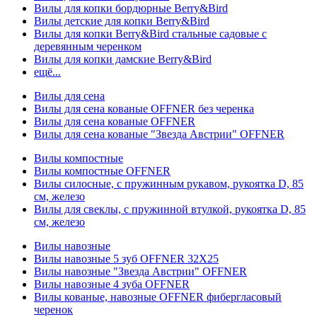
Вилы для копки бордюрные Berry&Bird
Вилы детские для копки Berry&Bird
Вилы для копки Berry&Bird стальные садовые с
деревянным черенком
Вилы для копки дамские Berry&Bird
ещё...
Вилы для сена
Вилы для сена кованые OFFNER без черенка
Вилы для сена кованые OFFNER
Вилы для сена кованые "Звезда Австрии" OFFNER
Вилы компостные
Вилы компостные OFFNER
Вилы силосные, с пружинным рукавом, рукоятка D, 85
см, железо
Вилы для свеклы, с пружинной втулкой, рукоятка D, 85
см, железо
Вилы навозные
Вилы навозные 5 зуб OFFNER 32X25
Вилы навозные "Звезда Австрии" OFFNER
Вилы навозные 4 зуба OFFNER
Вилы кованые, навозные OFFNER фибергласовый
черенок