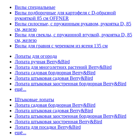
Вилы специальные
Вилы подборочные для картофеля с D-образной
рукояткой 85 см OFFNER
Вилы силосные, с пружинным рукавом, рукоятка D, 85
см, железо
Вилы для свеклы, с пружинной втулкой, рукоятка D, 85
см, железо
Вилы для гравия с черенком из ясеня 135 см
Лопаты для огорода
Лопата ручная Berry&Bird
Лопата для многолетних растений Berry&Bird
Лопата садовая бордюрная Berry&Bird
Лопата штыковая садовая Berry&Bird
Лопата штыковая заостренная бордюрная Berry&Bird
ещё...
Штыковые лопаты
Лопата садовая бордюрная Berry&Bird
Лопата штыковая садовая Berry&Bird
Лопата штыковая заостренная бордюрная Berry&Bird
Лопата штыковая заостренная Berry&Bird
Лопата для посадки Berry&Bird
ещё...