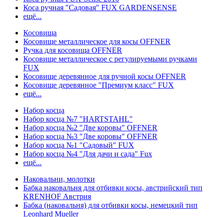
Коса ручная "Садовая" FUX GARDENSENSE
ещё...
Косовища
Косовище металлическое для косы OFFNER
Ручка для косовища OFFNER
Косовище металлическое с регулируемыми ручками
FUX
Косовище деревянное для ручной косы OFFNER
Косовище деревянное "Премиум класс" FUX
ещё...
Набор косца
Набор косца №7 "HARTSTAHL"
Набор косца №2 "Две коровы" OFFNER
Набор косца №3 "Две коровы" OFFNER
Набор косца №1 "Садовый" FUX
Набор косца №4 "Для дачи и сада" Fux
ещё...
Наковальни, молотки
Бабка наковальня для отбивки косы, австрийский тип
KRENHOF Австрия
Бабка (наковальня) для отбивки косы, немецкий тип
Leonhard Mueller