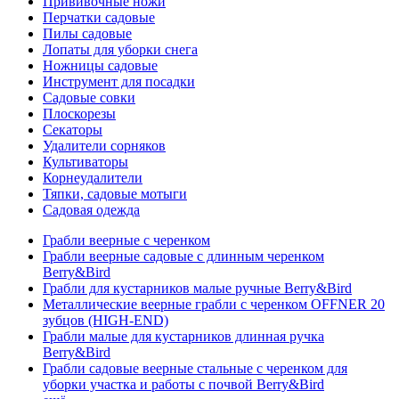
Прививочные ножи
Перчатки садовые
Пилы садовые
Лопаты для уборки снега
Ножницы садовые
Инструмент для посадки
Садовые совки
Плоскорезы
Секаторы
Удалители сорняков
Культиваторы
Корнеудалители
Тяпки, садовые мотыги
Садовая одежда
Грабли веерные с черенком
Грабли веерные садовые с длинным черенком
Berry&Bird
Грабли для кустарников малые ручные Berry&Bird
Металлические веерные грабли с черенком OFFNER 20
зубцов (HIGH-END)
Грабли малые для кустарников длинная ручка
Berry&Bird
Грабли садовые веерные стальные с черенком для
уборки участка и работы с почвой Berry&Bird