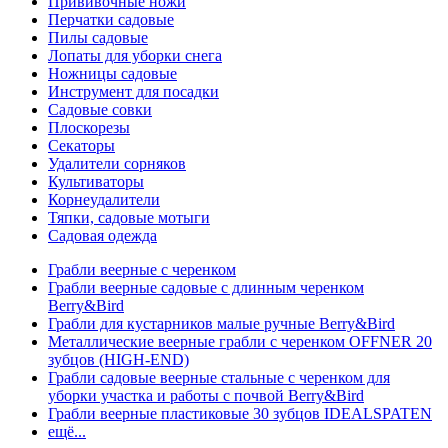
Прививочные ножи
Перчатки садовые
Пилы садовые
Лопаты для уборки снега
Ножницы садовые
Инструмент для посадки
Садовые совки
Плоскорезы
Секаторы
Удалители сорняков
Культиваторы
Корнеудалители
Тяпки, садовые мотыги
Садовая одежда
Грабли веерные с черенком
Грабли веерные садовые с длинным черенком
Berry&Bird
Грабли для кустарников малые ручные Berry&Bird
Металлические веерные грабли с черенком OFFNER 20
зубцов (HIGH-END)
Грабли садовые веерные стальные с черенком для
уборки участка и работы с почвой Berry&Bird
Грабли веерные пластиковые 30 зубцов IDEALSPATEN
ещё...