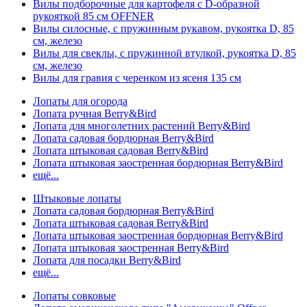
Вилы подборочные для картофеля с D-образной
рукояткой 85 см OFFNER
Вилы силосные, с пружинным рукавом, рукоятка D, 85
см, железо
Вилы для свеклы, с пружинной втулкой, рукоятка D, 85
см, железо
Вилы для гравия с черенком из ясеня 135 см
Лопаты для огорода
Лопата ручная Berry&Bird
Лопата для многолетних растений Berry&Bird
Лопата садовая бордюрная Berry&Bird
Лопата штыковая садовая Berry&Bird
Лопата штыковая заостренная бордюрная Berry&Bird
ещё...
Штыковые лопаты
Лопата садовая бордюрная Berry&Bird
Лопата штыковая садовая Berry&Bird
Лопата штыковая заостренная бордюрная Berry&Bird
Лопата штыковая заостренная Berry&Bird
Лопата для посадки Berry&Bird
ещё...
Лопаты совковые