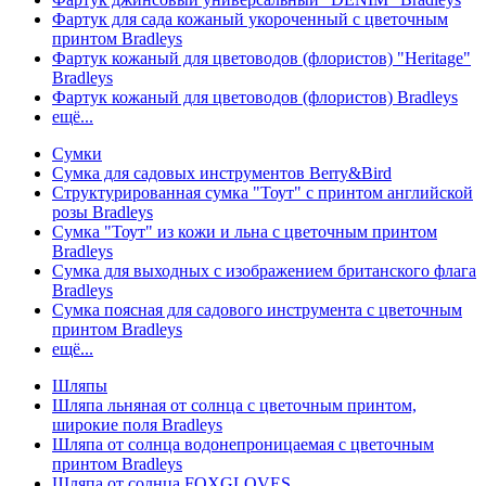
Фартук для сада кожаный укороченный с цветочным
принтом Bradleys
Фартук кожаный для цветоводов (флористов) "Heritage"
Bradleys
Фартук кожаный для цветоводов (флористов) Bradleys
ещё...
Сумки
Сумка для садовых инструментов Berry&Bird
Структурированная сумка "Тоут" с принтом английской
розы Bradleys
Сумка "Тоут" из кожи и льна с цветочным принтом
Bradleys
Сумка для выходных с изображением британского флага
Bradleys
Сумка поясная для садового инструмента с цветочным
принтом Bradleys
ещё...
Шляпы
Шляпа льняная от солнца с цветочным принтом,
широкие поля Bradleys
Шляпа от солнца водонепроницаемая с цветочным
принтом Bradleys
Шляпа от солнца FOXGLOVES