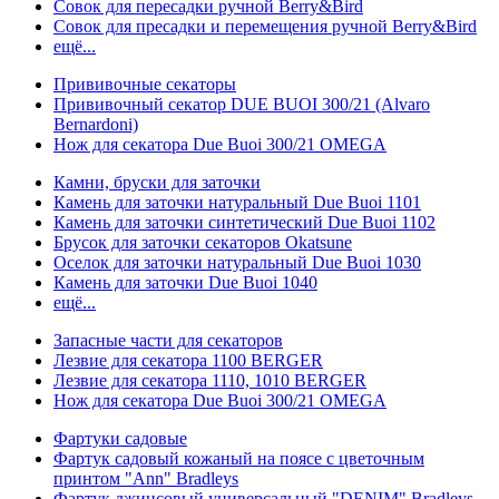
Совок для пересадки ручной Berry&Bird
Совок для пресадки и перемещения ручной Berry&Bird
ещё...
Прививочные секаторы
Прививочный секатор DUE BUOI 300/21 (Alvaro
Bernardoni)
Нож для секатора Due Buoi 300/21 OMEGA
Камни, бруски для заточки
Камень для заточки натуральный Due Buoi 1101
Камень для заточки синтетический Due Buoi 1102
Брусок для заточки секаторов Okatsune
Оселок для заточки натуральный Due Buoi 1030
Камень для заточки Due Buoi 1040
ещё...
Запасные части для секаторов
Лезвие для секатора 1100 BERGER
Лезвие для секатора 1110, 1010 BERGER
Нож для секатора Due Buoi 300/21 OMEGA
Фартуки садовые
Фартук садовый кожаный на поясе с цветочным
принтом "Ann" Bradleys
Фартук джинсовый универсальный "DENIM" Bradleys