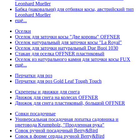
Leonhard Mueller
Бабка (наковальня) для отбивки косы, австрийский тип
Leonhard Mueller
ещё...
Оселки
Оселок для заточки косы "Две коровы" OFFNER
Оселок натуральный для заточки косы "La Royal"
Оселок для заточки натуральный Due Buoi 1030
Стакан для оселка OFFNER пластиковый
Оселок из натурального камня для заточки косы FUX
ещё...
Перчатки для роз
Перчатки для роз Gold Leaf Tough Touch
Скреперы и движки для снега
Движок для снега на колесах OFFNER
Движок для снега пластиковый, большой OFFNER
Совки посадочные
Универсальная посадочная лопатка садовника и
цветовода Krumpholz, "Продленная рука"
Совок ручной посадочный Berry&Bird
Совок в форме сердца ручной Berry&Bird