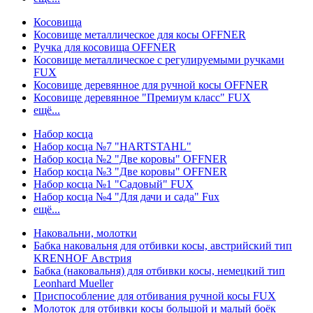
Косовища
Косовище металлическое для косы OFFNER
Ручка для косовища OFFNER
Косовище металлическое с регулируемыми ручками
FUX
Косовище деревянное для ручной косы OFFNER
Косовище деревянное "Премиум класс" FUX
ещё...
Набор косца
Набор косца №7 "HARTSTAHL"
Набор косца №2 "Две коровы" OFFNER
Набор косца №3 "Две коровы" OFFNER
Набор косца №1 "Садовый" FUX
Набор косца №4 "Для дачи и сада" Fux
ещё...
Наковальни, молотки
Бабка наковальня для отбивки косы, австрийский тип
KRENHOF Австрия
Бабка (наковальня) для отбивки косы, немецкий тип
Leonhard Mueller
Приспособление для отбивания ручной косы FUX
Молоток для отбивки косы большой и малый боёк