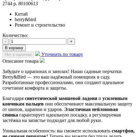
2744 р.
80100613
Китай
berry&bird
Ремонт и строительство
Количество:
-
+
В корзину
Уточнить по товару
Нет в наличии
Описание товара
Забудьте о царапинах и занозах! Наши садовые перчатки
Berry&Bird — это ваш надёжный помощник в саду.
Разработанные профессионалами, они создают идеальное
сочетание комфорта и защиты.
Благодаря
синтетической замшевой ладони
и
усиленным
кончикам пальцев
они обеспечивают максимальную защиту
от шипов, царапин и ударов.
Эластичная нейлоновая
спинка
гарантирует идеальную посадку, а регулируемая
застёжка на запястье подходит для любой руки.
Уникальная особенность: вы сможете использовать
смартфон,
не снимая перчаток!
Теперь вы можете без труда делать