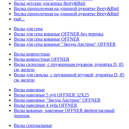
Вилы детские для копки Berry&Bird
Вилка прополочная на длинной рукоятке Berry&Bird
Вилка прополочная на длинной рукоятке Berry&Bird
ещё...
Вилы для сена
Вилы для сена кованые OFFNER без черенка
Вилы для сена кованые OFFNER
Вилы для сена кованые "Звезда Австрии" OFFNER
Вилы компостные
Вилы компостные OFFNER
Вилы силосные, с пружинным рукавом, рукоятка D, 85
см, железо
Вилы для свеклы, с пружинной втулкой, рукоятка D, 85
см, железо
Вилы навозные
Вилы навозные 5 зуб OFFNER 32X25
Вилы навозные "Звезда Австрии" OFFNER
Вилы навозные 4 зуба OFFNER
Вилы кованые, навозные OFFNER фибергласовый
черенок
Вилы специальные