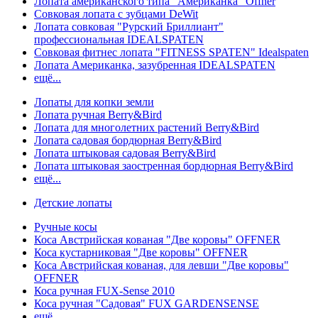
Лопата американского типа "Американка" Offner
Совковая лопата с зубцами DeWit
Лопата совковая "Рурский Бриллиант"
профессиональная IDEALSPATEN
Совковая фитнес лопата "FITNESS SPATEN" Idealspaten
Лопата Американка, зазубренная IDEALSPATEN
ещё...
Лопаты для копки земли
Лопата ручная Berry&Bird
Лопата для многолетних растений Berry&Bird
Лопата садовая бордюрная Berry&Bird
Лопата штыковая садовая Berry&Bird
Лопата штыковая заостренная бордюрная Berry&Bird
ещё...
Детские лопаты
Ручные косы
Коса Австрийская кованая "Две коровы" OFFNER
Коса кустарниковая "Две коровы" OFFNER
Коса Австрийская кованая, для левши "Две коровы"
OFFNER
Коса ручная FUX-Sense 2010
Коса ручная "Садовая" FUX GARDENSENSE
ещё...