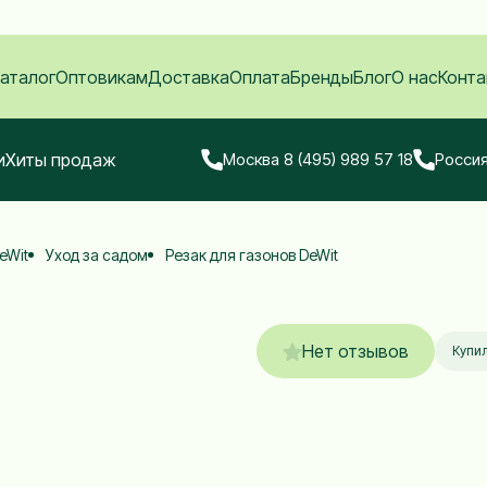
аталог
Оптовикам
Доставка
Оплата
Бренды
Блог
О нас
Конта
и
Хиты продаж
Москва 8 (495) 989 57 18
Россия
eWit
Уход за садом
Резак для газонов DeWit
Нет отзывов
Купил