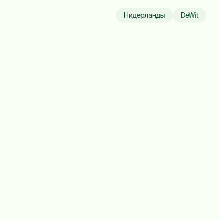
Нидерланды
DeWit