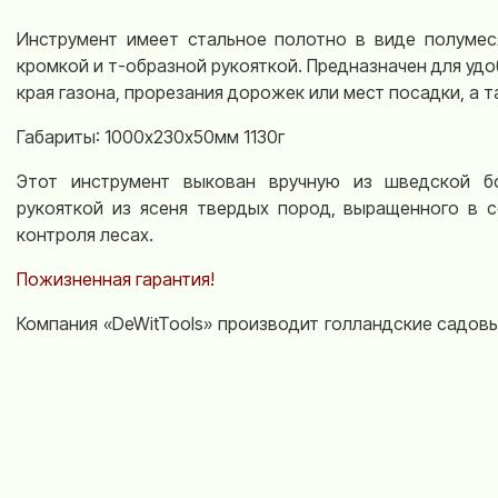
Инструмент имеет стальное полотно в виде полумес
кромкой и т-образной рукояткой. Предназначен для удо
края газона, прорезания дорожек или мест посадки, а 
Габариты: 1000х230х50мм 1130г
Этот инструмент выкован вручную из шведской б
рукояткой из ясеня твердых пород, выращенного в 
контроля лесах.
Пожизненная гарантия!
Компания «
DeWitTools
» производит голландские садов
на севере Нидерландов с 1898 г. Каждый инструмент
решить конкретную проблему садоводов и сего
основателей фирмы управляют фабрикой
DeWit
.