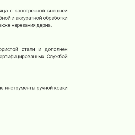
яца с заостренной внешней
бной и аккуратной обработки
также нарезания дерна.
ористой стали и дополнен
сертифицированных Службой
ые инструменты ручной ковки
DeWit
был разработан, чтобы
дня 3-е и 4-е поколение