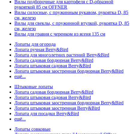
Вилы подборочные для картофеля с D-образной
рукояткой 85 см OFFNER
Вилы силосные, с пружинным рукавом, рукоятка D, 85
см, железо
Вилы для свеклы, с пружинной втулкой, рукоятка D, 85
см, железо
Вилы для гравия с черенком из ясеня 135 см
Лопаты для огорода
Лопата ручная Berry&Bird
Лопата для многолетних растений Berry&Bird
Лопата садовая бордюрная Berry&Bird
Лопата штыковая садовая Berry&Bird
Лопата штыковая заостренная бордюрная Berry&Bird
ещё...
Штыковые лопаты
Лопата садовая бордюрная Berry&Bird
Лопата штыковая садовая Berry&Bird
Лопата штыковая заостренная бордюрная Berry&Bird
Лопата штыковая заостренная Berry&Bird
Лопата для посадки Berry&Bird
ещё...
Лопаты совковые