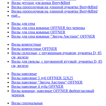
Вилы детские для копки Berry&Bird
Вилка прополочная на длинной рукоятке Berry&Bird
Вилка прополочная на длинной рукоятке Berry&Bird
ещё...
Вилы для сена
Вилы для сена кованые OFFNER без черенка
Вилы для сена кованые OFFNER
Вилы для сена кованые "Звезда Австрии" OFFNER
Вилы компостные
Вилы компостные OFFNER
Вилы силосные, с пружинным рукавом, рукоятка D, 85
см, железо
Вилы для свеклы, с пружинной втулкой, рукоятка D, 85
см, железо
Вилы навозные
Вилы навозные 5 зуб OFFNER 32X25
Вилы навозные "Звезда Австрии" OFFNER
Вилы навозные 4 зуба OFFNER
Вилы кованые, навозные OFFNER фибергласовый
черенок
Вилы специальные