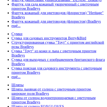
Фартук для сада кожаный укороченный с цветочным
принтом Bradleys
Фартук кожаный для цветоводов (флористов) "Heritage"
Bradleys
Фартук кожаный для цветоводов (флористов) Bradleys
ещё...
Сумки
Сумка для садовых инструментов Berry&Bird
Структурированная сумка "Тоут" с принтом английской
розы Bradleys
Сумка "Тоут" из кожи и льна с цветочным принтом
Bradleys
Сумка для выходных с изображением британского флага
Bradleys
Сумка поясная для садового инструмента с цветочным
принтом Bradleys
ещё...
Шляпы
Шляпа льняная от солнца с цветочным принтом,
широкие поля Bradleys
Шляпа от солнца водонепроницаемая с цветочным
принтом Bradleys
Шляпа от солнца FOXGLOVES