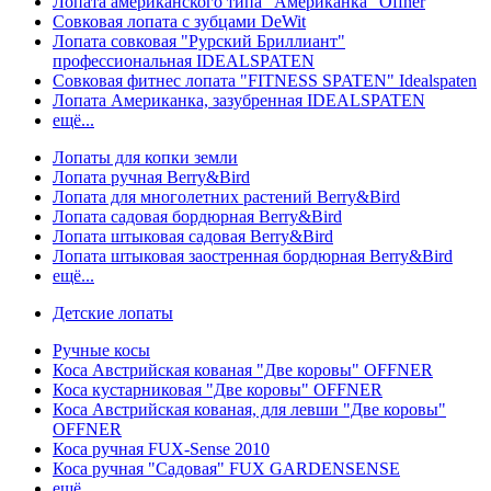
Лопата американского типа "Американка" Offner
Совковая лопата с зубцами DeWit
Лопата совковая "Рурский Бриллиант"
профессиональная IDEALSPATEN
Совковая фитнес лопата "FITNESS SPATEN" Idealspaten
Лопата Американка, зазубренная IDEALSPATEN
ещё...
Лопаты для копки земли
Лопата ручная Berry&Bird
Лопата для многолетних растений Berry&Bird
Лопата садовая бордюрная Berry&Bird
Лопата штыковая садовая Berry&Bird
Лопата штыковая заостренная бордюрная Berry&Bird
ещё...
Детские лопаты
Ручные косы
Коса Австрийская кованая "Две коровы" OFFNER
Коса кустарниковая "Две коровы" OFFNER
Коса Австрийская кованая, для левши "Две коровы"
OFFNER
Коса ручная FUX-Sense 2010
Коса ручная "Садовая" FUX GARDENSENSE
ещё...