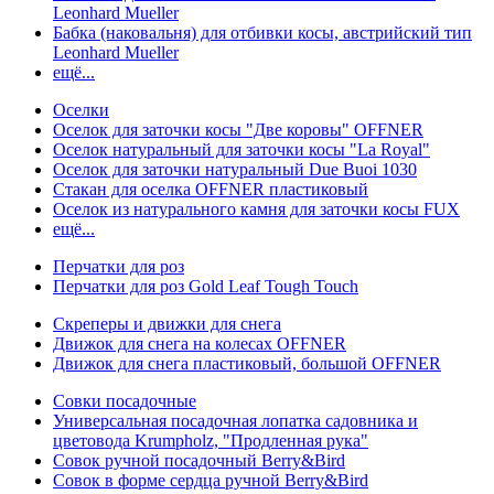
Leonhard Mueller
Бабка (наковальня) для отбивки косы, австрийский тип
Leonhard Mueller
ещё...
Оселки
Оселок для заточки косы "Две коровы" OFFNER
Оселок натуральный для заточки косы "La Royal"
Оселок для заточки натуральный Due Buoi 1030
Стакан для оселка OFFNER пластиковый
Оселок из натурального камня для заточки косы FUX
ещё...
Перчатки для роз
Перчатки для роз Gold Leaf Tough Touch
Скреперы и движки для снега
Движок для снега на колесах OFFNER
Движок для снега пластиковый, большой OFFNER
Совки посадочные
Универсальная посадочная лопатка садовника и
цветовода Krumpholz, "Продленная рука"
Совок ручной посадочный Berry&Bird
Совок в форме сердца ручной Berry&Bird