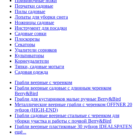
Прививочные ножи
Перчатки садовые
Пилы садовые
Лопаты для уборки снега
Ножницы садовые
Инструмент для посадки
Садовые совки
Плоскорезы
Секаторы
Удалители сорняков
Культиваторы
Корнеудалители
Тяпки, садовые мотыги
Садовая одежда
Грабли веерные с черенком
Грабли веерные садовые с длинным черенком
Berry&Bird
Грабли для кустарников малые ручные Berry&Bird
Металлические веерные грабли с черенком OFFNER 20
зубцов (HIGH-END)
Грабли садовые веерные стальные с черенком для
уборки участка и работы с почвой Berry&Bird
Грабли веерные пластиковые 30 зубцов IDEALSPATEN
ещё...