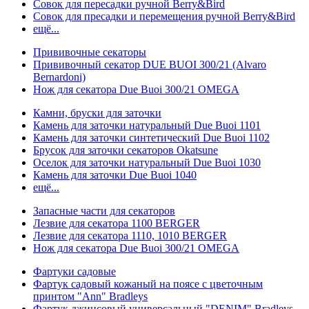
Совок для пересадки ручной Berry&Bird
Совок для пресадки и перемещения ручной Berry&Bird
ещё...
Прививочные секаторы
Прививочный секатор DUE BUOI 300/21 (Alvaro
Bernardoni)
Нож для секатора Due Buoi 300/21 OMEGA
Камни, бруски для заточки
Камень для заточки натуральный Due Buoi 1101
Камень для заточки синтетический Due Buoi 1102
Брусок для заточки секаторов Okatsune
Оселок для заточки натуральный Due Buoi 1030
Камень для заточки Due Buoi 1040
ещё...
Запасные части для секаторов
Лезвие для секатора 1100 BERGER
Лезвие для секатора 1110, 1010 BERGER
Нож для секатора Due Buoi 300/21 OMEGA
Фартуки садовые
Фартук садовый кожаный на поясе с цветочным
принтом "Ann" Bradleys
Фартук джинсовый универсальный "DENIM" Bradleys