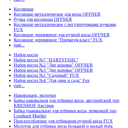
Косовища
Косовище металлическое для косы OFFNER
Ручка для косовища OFFNER
Косовище металлическое с регулируемыми ручками
FUX
Косовище деревянное для ручной косы OFFNER
Косовище деревянное "Премиум класс" FUX
ещё...
Набор косца
Набор косца №7 "HARTSTAHL"
Набор косца №2 "Две коровы" OFFNER
Набор косца №3 "Две коровы" OFFNER
Набор косца №1 "Садовый" FUX
Набор косца №4 "Для дачи и сада" Fux
ещё...
Наковальни, молотки
Бабка наковальня для отбивки косы, австрийский тип
KRENHOF Австрия
Бабка (наковальня) для отбивки косы, немецкий тип
Leonhard Mueller
Приспособление для отбивания ручной косы FUX
Молоток для отбивки косы большой и малый боёк