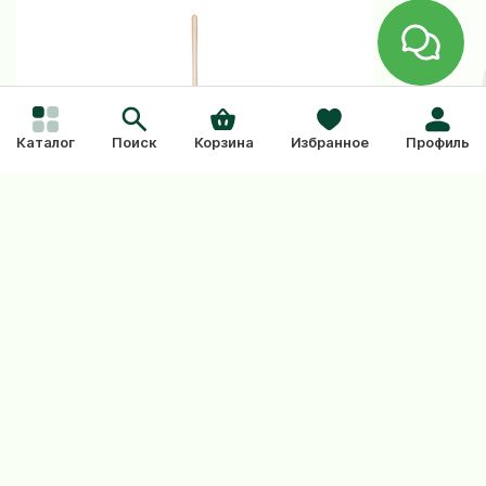
Каталог
Поиск
Корзина
Избранное
Профиль
Лопата
Leonha
Нет отз
4679
Лопата американского типа
Количе
"Американка" Offner