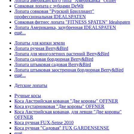
Лопата американского типа "Американка" Offner
Совковая лопата с зубцами DeWit
Лопата совковая "Рурский Бриллиант"
профессиональная IDEALSPATEN
Совковая фитнес лопата "FITNESS SPATEN" Idealspaten
Лопата Американка, зазубренная IDEALSPATEN
ещё...
Лопаты для копки земли
Лопата ручная Berry&Bird
Лопата для многолетних растений Berry&Bird
Лопата садовая бордюрная Berry&Bird
Лопата штыковая садовая Berry&Bird
Лопата штыковая заостренная бордюрная Berry&Bird
ещё...
Детские лопаты
Ручные косы
Коса Австрийская кованая "Две коровы" OFFNER
Коса кустарниковая "Две коровы" OFFNER
Коса Австрийская кованая, для левши "Две коровы"
OFFNER
Коса ручная FUX-Sense 2010
Коса ручная "Садовая" FUX GARDENSENSE
ещё...