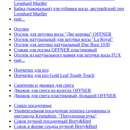
Leonhard Mueller
Бабка (наковальня) для отбивки косы, австрийский тип
Leonhard Mueller
ещё...
Оселки
Оселок для заточки косы "Две коровы" OFFNER
Оселок натуральный для заточки косы "La Royal"
Оселок для заточки натуральный Due Buoi 1030
Стакан для оселка OFFNER пластиковый
Оселок из натурального камня для заточки косы FUX
ещё...
Перчатки для роз
Перчатки для роз Gold Leaf Tough Touch
Скреперы и движки для снега
Движок для снега на колесах OFFNER
Движок для снега пластиковый, большой OFFNER
Совки посадочные
Универсальная посадочная лопатка садовника и
цветовода Krumpholz, "Продленная рука"
Совок ручной посадочный Berry&Bird
Совок в форме сердца ручной Berry&Bird