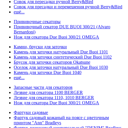
Совок для пересадки ручной Berry&Bird
Совок для пресадки и перемещения ручной Berry&Bird
ещё...
Прививочные секаторы
Прививочный секатор DUE BUOI 300/21 (Alvaro
Bernardoni)
Нож для секатора Due Buoi 300/21 OMEGA
Камни, бруски для заточки
Камень для заточки натуральный Due Buoi 1101
Камень для заточки синтетический Due Buoi 1102
Брусок для заточки секаторов Okatsune
Оселок для заточки натуральный Due Buoi 1030
Камень для заточки Due Buoi 1040
ещё...
Запасные части для секаторов
Лезвие для секатора 1100 BERGER
Лезвие для секатора 1110, 1010 BERGER
Нож для секатора Due Buoi 300/21 OMEGA
Фартуки садовые
Фартук садовый кожаный на поясе с цветочным
принтом "Ann" Bradleys
Фартук джинсовый универсальный "DENIM" Bradleys