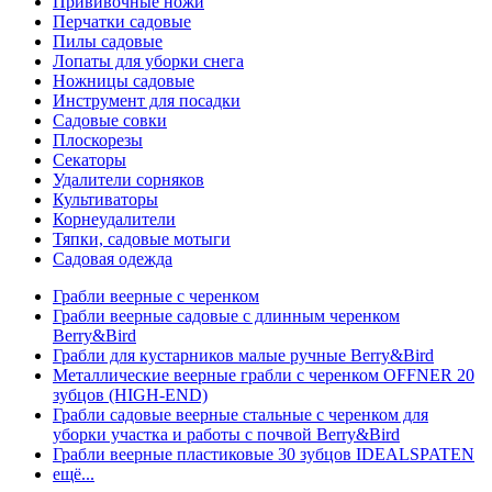
Прививочные ножи
Перчатки садовые
Пилы садовые
Лопаты для уборки снега
Ножницы садовые
Инструмент для посадки
Садовые совки
Плоскорезы
Секаторы
Удалители сорняков
Культиваторы
Корнеудалители
Тяпки, садовые мотыги
Садовая одежда
Грабли веерные с черенком
Грабли веерные садовые с длинным черенком
Berry&Bird
Грабли для кустарников малые ручные Berry&Bird
Металлические веерные грабли с черенком OFFNER 20
зубцов (HIGH-END)
Грабли садовые веерные стальные с черенком для
уборки участка и работы с почвой Berry&Bird
Грабли веерные пластиковые 30 зубцов IDEALSPATEN
ещё...