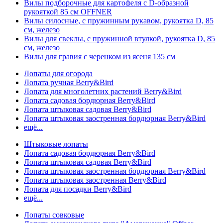
Вилы подборочные для картофеля с D-образной
рукояткой 85 см OFFNER
Вилы силосные, с пружинным рукавом, рукоятка D, 85
см, железо
Вилы для свеклы, с пружинной втулкой, рукоятка D, 85
см, железо
Вилы для гравия с черенком из ясеня 135 см
Лопаты для огорода
Лопата ручная Berry&Bird
Лопата для многолетних растений Berry&Bird
Лопата садовая бордюрная Berry&Bird
Лопата штыковая садовая Berry&Bird
Лопата штыковая заостренная бордюрная Berry&Bird
ещё...
Штыковые лопаты
Лопата садовая бордюрная Berry&Bird
Лопата штыковая садовая Berry&Bird
Лопата штыковая заостренная бордюрная Berry&Bird
Лопата штыковая заостренная Berry&Bird
Лопата для посадки Berry&Bird
ещё...
Лопаты совковые