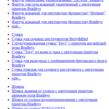
Фартук для сада кожаный укороченный с цветочным
принтом Bradleys
Фартук кожаный для цветоводов (флористов) "Heritage"
Bradleys
Фартук кожаный для цветоводов (флористов) Bradleys
ещё...
Сумки
Сумка для садовых инструментов Berry&Bird
Структурированная сумка "Тоут" с принтом английской
розы Bradleys
Сумка "Тоут" из кожи и льна с цветочным принтом
Bradleys
Сумка для выходных с изображением британского флага
Bradleys
Сумка поясная для садового инструмента с цветочным
принтом Bradleys
ещё...
Шляпы
Шляпа льняная от солнца с цветочным принтом,
широкие поля Bradleys
Шляпа от солнца водонепроницаемая с цветочным
принтом Bradleys
Шляпа от солнца FOXGLOVES