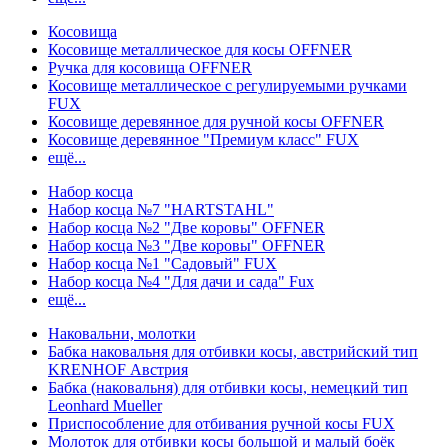
Косовища
Косовище металлическое для косы OFFNER
Ручка для косовища OFFNER
Косовище металлическое с регулируемыми ручками
FUX
Косовище деревянное для ручной косы OFFNER
Косовище деревянное "Премиум класс" FUX
ещё...
Набор косца
Набор косца №7 "HARTSTAHL"
Набор косца №2 "Две коровы" OFFNER
Набор косца №3 "Две коровы" OFFNER
Набор косца №1 "Садовый" FUX
Набор косца №4 "Для дачи и сада" Fux
ещё...
Наковальни, молотки
Бабка наковальня для отбивки косы, австрийский тип
KRENHOF Австрия
Бабка (наковальня) для отбивки косы, немецкий тип
Leonhard Mueller
Приспособление для отбивания ручной косы FUX
Молоток для отбивки косы большой и малый боёк