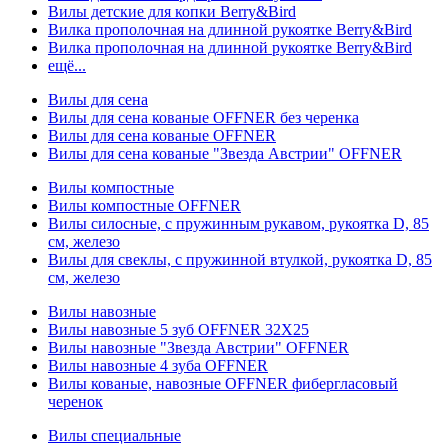
Вилы детские для копки Berry&Bird
Вилка прополочная на длинной рукоятке Berry&Bird
Вилка прополочная на длинной рукоятке Berry&Bird
ещё...
Вилы для сена
Вилы для сена кованые OFFNER без черенка
Вилы для сена кованые OFFNER
Вилы для сена кованые "Звезда Австрии" OFFNER
Вилы компостные
Вилы компостные OFFNER
Вилы силосные, с пружинным рукавом, рукоятка D, 85
см, железо
Вилы для свеклы, с пружинной втулкой, рукоятка D, 85
см, железо
Вилы навозные
Вилы навозные 5 зуб OFFNER 32X25
Вилы навозные "Звезда Австрии" OFFNER
Вилы навозные 4 зуба OFFNER
Вилы кованые, навозные OFFNER фибергласовый
черенок
Вилы специальные